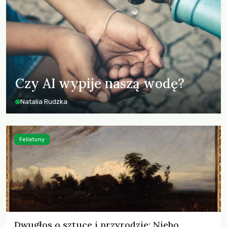
Czy AI wypije naszą wodę?
Natalia Rudzka
Felietony
Dwugłos o sztuce i przyrodzie: Niebo