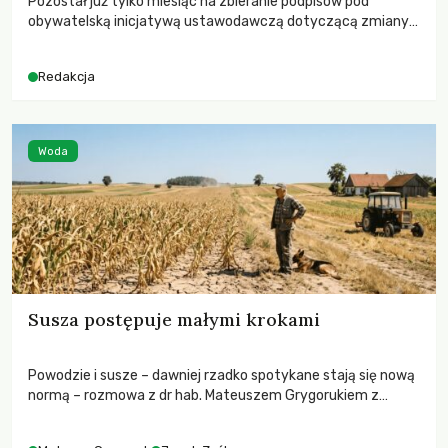
Pozostał już tylko miesiąc na zbieranie podpisów pod
obywatelską inicjatywą ustawodawczą dotyczącą zmiany
Prawa łowieckiego. Fundacja Niech Żyją! apeluje o pełną
mobilizację, ponieważ projekt zawiera historyczne i
Redakcja
niezwykle korzystne rozwiązania dla przyrody i zwierząt,
radykalnie zmieniając dotychczasowy paradygmat
funkcjonowania łowiectwa w Polsce.
Woda
Susza postępuje małymi krokami
Powodzie i susze – dawniej rzadko spotykane stają się nową
normą – rozmowa z dr hab. Mateuszem Grygorukiem z
Centrum Badań Klimatu SGGW.