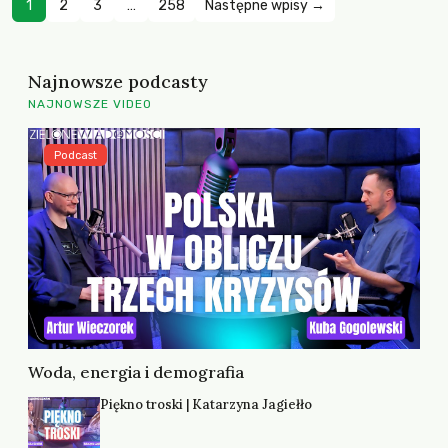
1
2
3
…
258
Następne wpisy →
Najnowsze podcasty
NAJNOWSZE VIDEO
Podcast
Woda, energia i demografia
Piękno troski | Katarzyna Jagiełło