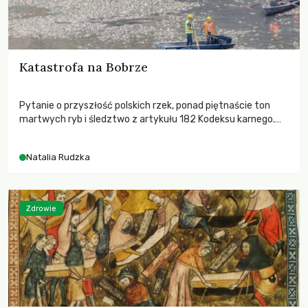
Katastrofa na Bobrze
Pytanie o przyszłość polskich rzek, ponad piętnaście ton
martwych ryb i śledztwo z artykułu 182 Kodeksu karnego.
Katastrofa na Bobrze obnażyła słabość systemu, który
pozwolił, by prace modernizacyjne uruchomiły lawinę
Natalia Rudzka
zdarzeń prowadzących do biologicznej śmierci rzeki.
Zdrowie