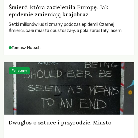
Śmierć, która zazieleniła Europę. Jak
epidemie zmieniają krajobraz
Setki milionów ludzi zmarły podczas epidemii Czarnej
Śmierci, całe miasta opustoszały, a pola zarastały lasem.
Gdy pierwsze liście nowych dębów rozwijały się na włoskich
wzgórzach, Europa dopiero podnosiła się po jednej z
Tomasz Hutsch
największych katastrof w swoich dziejach.
Felietony
Dwugłos o sztuce i przyrodzie: Miasto