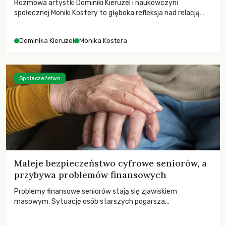
Rozmowa artystki Dominiki Kieruzel i naukowczyni
społecznej Moniki Kostery to głęboka refleksja nad relacją
sztuki, przyrody oraz człowieka w przestrzeni
współczesnego miasta.
Dominika Kieruzel
Monika Kostera
Społeczeństwo
Maleje bezpieczeństwo cyfrowe seniorów, a
przybywa problemów finansowych
Problemy finansowe seniorów stają się zjawiskiem
masowym. Sytuację osób starszych pogarsza
bezwzględność cyberprzestępców.