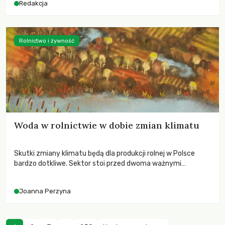
Redakcja
Rolnictwo i żywność
Woda w rolnictwie w dobie zmian klimatu
Skutki zmiany klimatu będą dla produkcji rolnej w Polsce
bardzo dotkliwe. Sektor stoi przed dwoma ważnymi
wyzwaniami – potrzebą redukcji emisji gazów cieplarnianych
oraz koniecznością prowadzenia działań adaptacyjnych do
Joanna Perzyna
zachodzących zmian klimatycznych. Wymagać to będzie
przedefiniowania podejścia do produkcji rolnej opartego
niemal wyłącznie o kryterium zysku ekonomicznego.