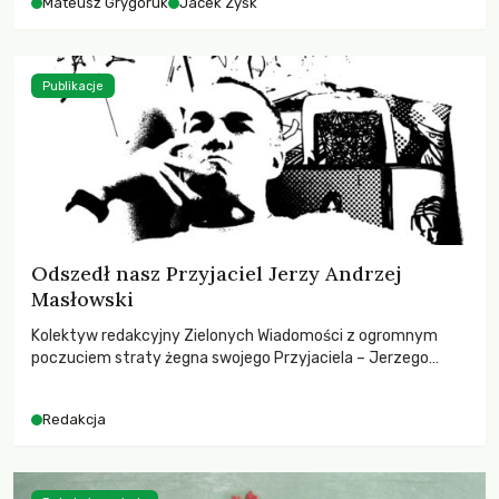
Mateusz Grygoruk
Jacek Zyśk
Publikacje
Odszedł nasz Przyjaciel Jerzy Andrzej
Masłowski
Kolektyw redakcyjny Zielonych Wiadomości z ogromnym
poczuciem straty żegna swojego Przyjaciela – Jerzego
Andrzeja Masłowskiego, kochanego Opiekuna, Mecenasa i
Mentora.
Redakcja