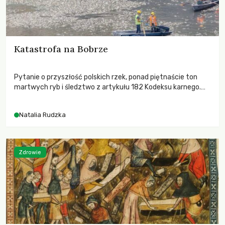
Katastrofa na Bobrze
Pytanie o przyszłość polskich rzek, ponad piętnaście ton
martwych ryb i śledztwo z artykułu 182 Kodeksu karnego.
Katastrofa na Bobrze obnażyła słabość systemu, który
pozwolił, by prace modernizacyjne uruchomiły lawinę
Natalia Rudzka
zdarzeń prowadzących do biologicznej śmierci rzeki.
Zdrowie