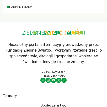
współczesne uniwersytety obronią swoją niezależność i
Henry A. Giroux
wychowają świadomych obywateli?
Niezależny portal informacyjny prowadzony przez
Fundację Zielone Światło. Tworzymy rzetelne treści o
społeczeństwie, ekologii i gospodarce, wspierając
świadome decyzje i realne zmiany.
e-ISSN 2657-9596
ISSN 2657-9030
Tematy
Społeczeństwo