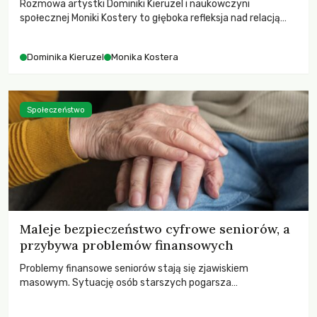
Rozmowa artystki Dominiki Kieruzel i naukowczyni
społecznej Moniki Kostery to głęboka refleksja nad relacją
sztuki, przyrody oraz człowieka w przestrzeni
współczesnego miasta.
Dominika Kieruzel
Monika Kostera
Społeczeństwo
Maleje bezpieczeństwo cyfrowe seniorów, a
przybywa problemów finansowych
Problemy finansowe seniorów stają się zjawiskiem
masowym. Sytuację osób starszych pogarsza
bezwzględność cyberprzestępców.