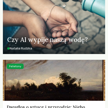
Czy AI wypije naszą wodę?
Natalia Rudzka
Felietony
Dwugłos o sztuce i przyrodzie: Niebo