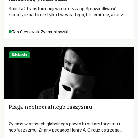
Sabotaż transformacji w motoryzacji. Sprawiedliwość
klimatyczna to nie tylko kwestia tego, kto emituje, a raczej
– kto ponosi konsekwencje globalnego ocieplenia.
Jan Oleszczuk-Zygmuntowski
Edukacja
Plaga neoliberalnego faszyzmu
Żyjemy w czasach globalnego powrotu autorytaryzmu i
neofaszyzmu. Znany pedagog Henry A. Giroux ostrzega
przed korporacyjną tyranią niszczącą społeczeństwo. Czy