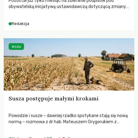
Pozostał już tylko miesiąc na zbieranie podpisów pod
obywatelską inicjatywą ustawodawczą dotyczącą zmiany
Prawa łowieckiego. Fundacja Niech Żyją! apeluje o pełną
mobilizację, ponieważ projekt zawiera historyczne i
Redakcja
niezwykle korzystne rozwiązania dla przyrody i zwierząt,
radykalnie zmieniając dotychczasowy paradygmat
funkcjonowania łowiectwa w Polsce.
Woda
Susza postępuje małymi krokami
Powodzie i susze – dawniej rzadko spotykane stają się nową
normą – rozmowa z dr hab. Mateuszem Grygorukiem z
Centrum Badań Klimatu SGGW.