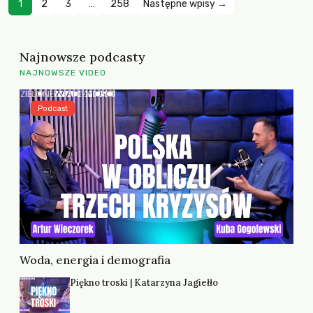
1
2
3
…
258
Następne wpisy →
Najnowsze podcasty
NAJNOWSZE VIDEO
Podcast
Woda, energia i demografia
Piękno troski | Katarzyna Jagiełło