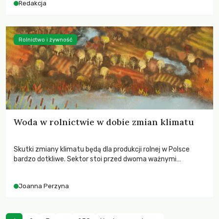
Redakcja
Rolnictwo i żywność
Woda w rolnictwie w dobie zmian klimatu
Skutki zmiany klimatu będą dla produkcji rolnej w Polsce
bardzo dotkliwe. Sektor stoi przed dwoma ważnymi
wyzwaniami – potrzebą redukcji emisji gazów cieplarnianych
oraz koniecznością prowadzenia działań adaptacyjnych do
Joanna Perzyna
zachodzących zmian klimatycznych. Wymagać to będzie
przedefiniowania podejścia do produkcji rolnej opartego
niemal wyłącznie o kryterium zysku ekonomicznego.