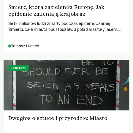
Śmierć, która zazieleniła Europę. Jak
epidemie zmieniają krajobraz
Setki milionów ludzi zmarły podczas epidemii Czarnej
Śmierci, całe miasta opustoszały, a pola zarastały lasem.
Gdy pierwsze liście nowych dębów rozwijały się na włoskich
wzgórzach, Europa dopiero podnosiła się po jednej z
Tomasz Hutsch
największych katastrof w swoich dziejach.
Felietony
Dwugłos o sztuce i przyrodzie: Miasto