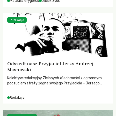
Mateusz Grygoruk
Jacek Zyśk
Publikacje
Odszedł nasz Przyjaciel Jerzy Andrzej
Masłowski
Kolektyw redakcyjny Zielonych Wiadomości z ogromnym
poczuciem straty żegna swojego Przyjaciela – Jerzego
Andrzeja Masłowskiego, kochanego Opiekuna, Mecenasa i
Mentora.
Redakcja