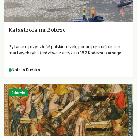
Katastrofa na Bobrze
Pytanie o przyszłość polskich rzek, ponad piętnaście ton
martwych ryb i śledztwo z artykułu 182 Kodeksu karnego.
Katastrofa na Bobrze obnażyła słabość systemu, który
pozwolił, by prace modernizacyjne uruchomiły lawinę
Natalia Rudzka
zdarzeń prowadzących do biologicznej śmierci rzeki.
Zdrowie