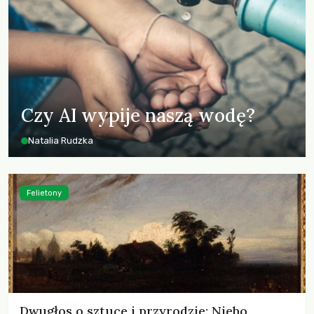
Czy AI wypije naszą wodę?
Natalia Rudzka
Felietony
Dwugłos o sztuce i przyrodzie: Niebo