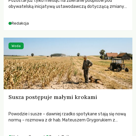
Pozostał już tylko miesiąc na zbieranie podpisów pod
obywatelską inicjatywą ustawodawczą dotyczącą zmiany
Prawa łowieckiego. Fundacja Niech Żyją! apeluje o pełną
mobilizację, ponieważ projekt zawiera historyczne i
Redakcja
niezwykle korzystne rozwiązania dla przyrody i zwierząt,
radykalnie zmieniając dotychczasowy paradygmat
funkcjonowania łowiectwa w Polsce.
Woda
Susza postępuje małymi krokami
Powodzie i susze – dawniej rzadko spotykane stają się nową
normą – rozmowa z dr hab. Mateuszem Grygorukiem z
Centrum Badań Klimatu SGGW.