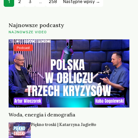
1
2
3
…
258
Następne wpisy →
Najnowsze podcasty
NAJNOWSZE VIDEO
Podcast
Woda, energia i demografia
Piękno troski | Katarzyna Jagiełło