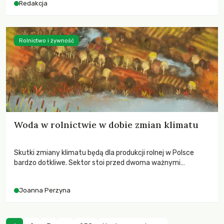
Redakcja
Rolnictwo i żywność
Woda w rolnictwie w dobie zmian klimatu
Skutki zmiany klimatu będą dla produkcji rolnej w Polsce
bardzo dotkliwe. Sektor stoi przed dwoma ważnymi
wyzwaniami – potrzebą redukcji emisji gazów cieplarnianych
oraz koniecznością prowadzenia działań adaptacyjnych do
Joanna Perzyna
zachodzących zmian klimatycznych. Wymagać to będzie
przedefiniowania podejścia do produkcji rolnej opartego
niemal wyłącznie o kryterium zysku ekonomicznego.