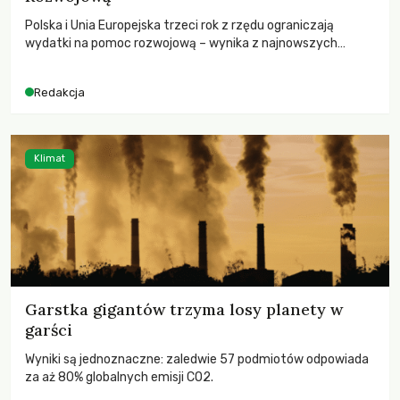
Polska i Unia Europejska trzeci rok z rzędu ograniczają
wydatki na pomoc rozwojową – wynika z najnowszych
danych OECD za 2025 rok. Spadki obejmują także wsparcie
dla krajów najbardziej potrzebujących, a globalnie
Redakcja
odnotowano największe tąpnięcie ODA w historii. Jakie będą
konsekwencje tych decyzji dla świata dotkniętego
kryzysami i ubóstwem?
Klimat
Garstka gigantów trzyma losy planety w
garści
Wyniki są jednoznaczne: zaledwie 57 podmiotów odpowiada
za aż 80% globalnych emisji CO2.