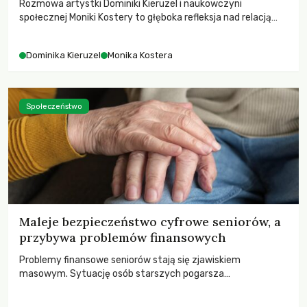
Rozmowa artystki Dominiki Kieruzel i naukowczyni
społecznej Moniki Kostery to głęboka refleksja nad relacją
sztuki, przyrody oraz człowieka w przestrzeni
współczesnego miasta.
Dominika Kieruzel
Monika Kostera
Społeczeństwo
Maleje bezpieczeństwo cyfrowe seniorów, a
przybywa problemów finansowych
Problemy finansowe seniorów stają się zjawiskiem
masowym. Sytuację osób starszych pogarsza
bezwzględność cyberprzestępców.