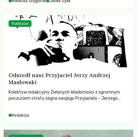
Mateusz Grygoruk
Jacek Zyśk
Publikacje
Odszedł nasz Przyjaciel Jerzy Andrzej
Masłowski
Kolektyw redakcyjny Zielonych Wiadomości z ogromnym
poczuciem straty żegna swojego Przyjaciela – Jerzego
Andrzeja Masłowskiego, kochanego Opiekuna, Mecenasa i
Mentora.
Redakcja