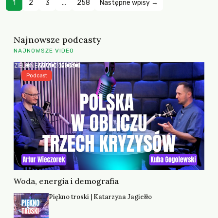
1
2
3
…
258
Następne wpisy →
Najnowsze podcasty
NAJNOWSZE VIDEO
Podcast
Woda, energia i demografia
Piękno troski | Katarzyna Jagiełło