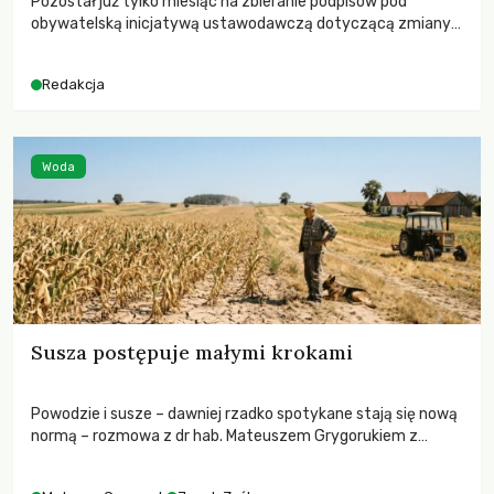
Pozostał już tylko miesiąc na zbieranie podpisów pod
obywatelską inicjatywą ustawodawczą dotyczącą zmiany
Prawa łowieckiego. Fundacja Niech Żyją! apeluje o pełną
mobilizację, ponieważ projekt zawiera historyczne i
Redakcja
niezwykle korzystne rozwiązania dla przyrody i zwierząt,
radykalnie zmieniając dotychczasowy paradygmat
funkcjonowania łowiectwa w Polsce.
Woda
Susza postępuje małymi krokami
Powodzie i susze – dawniej rzadko spotykane stają się nową
normą – rozmowa z dr hab. Mateuszem Grygorukiem z
Centrum Badań Klimatu SGGW.