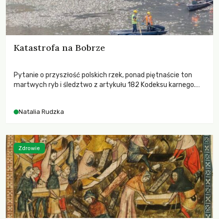
Katastrofa na Bobrze
Pytanie o przyszłość polskich rzek, ponad piętnaście ton
martwych ryb i śledztwo z artykułu 182 Kodeksu karnego.
Katastrofa na Bobrze obnażyła słabość systemu, który
pozwolił, by prace modernizacyjne uruchomiły lawinę
Natalia Rudzka
zdarzeń prowadzących do biologicznej śmierci rzeki.
Zdrowie