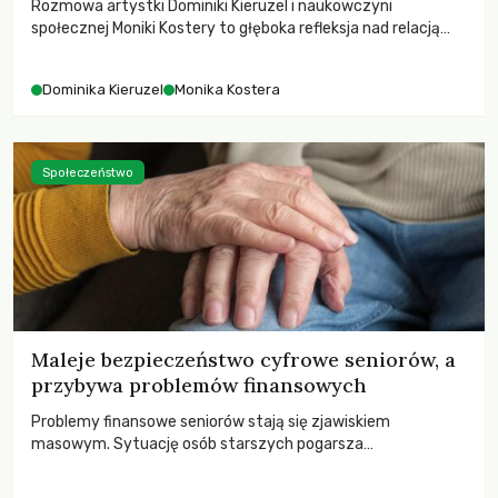
Rozmowa artystki Dominiki Kieruzel i naukowczyni
społecznej Moniki Kostery to głęboka refleksja nad relacją
sztuki, przyrody oraz człowieka w przestrzeni
współczesnego miasta.
Dominika Kieruzel
Monika Kostera
Społeczeństwo
Maleje bezpieczeństwo cyfrowe seniorów, a
przybywa problemów finansowych
Problemy finansowe seniorów stają się zjawiskiem
masowym. Sytuację osób starszych pogarsza
bezwzględność cyberprzestępców.