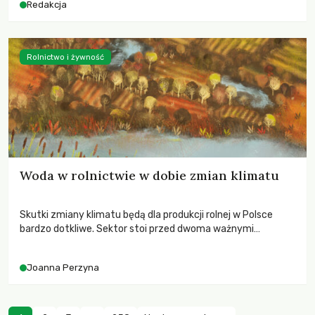
Redakcja
Rolnictwo i żywność
Woda w rolnictwie w dobie zmian klimatu
Skutki zmiany klimatu będą dla produkcji rolnej w Polsce
bardzo dotkliwe. Sektor stoi przed dwoma ważnymi
wyzwaniami – potrzebą redukcji emisji gazów cieplarnianych
oraz koniecznością prowadzenia działań adaptacyjnych do
Joanna Perzyna
zachodzących zmian klimatycznych. Wymagać to będzie
przedefiniowania podejścia do produkcji rolnej opartego
niemal wyłącznie o kryterium zysku ekonomicznego.