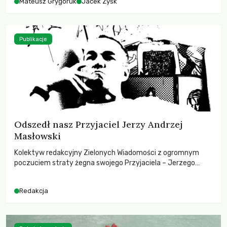
Mateusz Grygoruk
Jacek Zyśk
Publikacje
Odszedł nasz Przyjaciel Jerzy Andrzej
Masłowski
Kolektyw redakcyjny Zielonych Wiadomości z ogromnym
poczuciem straty żegna swojego Przyjaciela – Jerzego
Andrzeja Masłowskiego, kochanego Opiekuna, Mecenasa i
Mentora.
Redakcja