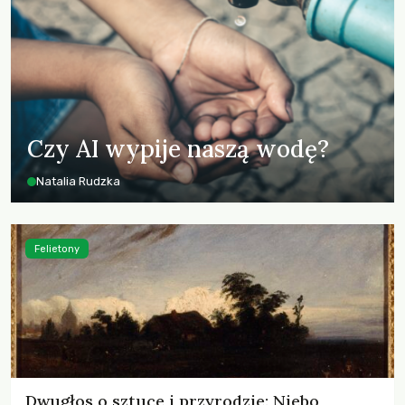
Czy AI wypije naszą wodę?
Natalia Rudzka
Felietony
Dwugłos o sztuce i przyrodzie: Niebo