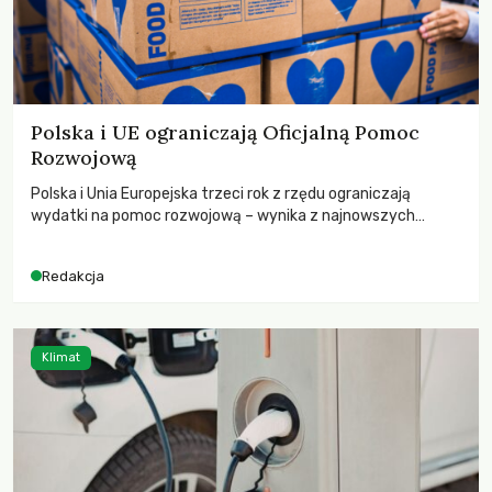
Polska i UE ograniczają Oficjalną Pomoc
Rozwojową
Polska i Unia Europejska trzeci rok z rzędu ograniczają
wydatki na pomoc rozwojową – wynika z najnowszych
danych OECD za 2025 rok. Spadki obejmują także wsparcie
dla krajów najbardziej potrzebujących, a globalnie
Redakcja
odnotowano największe tąpnięcie ODA w historii. Jakie będą
konsekwencje tych decyzji dla świata dotkniętego
kryzysami i ubóstwem?
Klimat