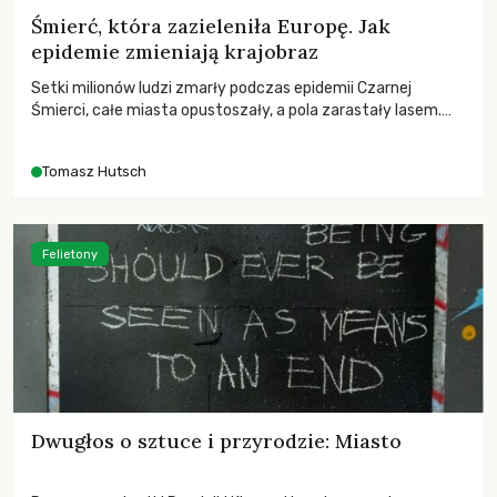
Śmierć, która zazieleniła Europę. Jak
epidemie zmieniają krajobraz
Setki milionów ludzi zmarły podczas epidemii Czarnej
Śmierci, całe miasta opustoszały, a pola zarastały lasem.
Gdy pierwsze liście nowych dębów rozwijały się na włoskich
wzgórzach, Europa dopiero podnosiła się po jednej z
Tomasz Hutsch
największych katastrof w swoich dziejach.
Felietony
Dwugłos o sztuce i przyrodzie: Miasto