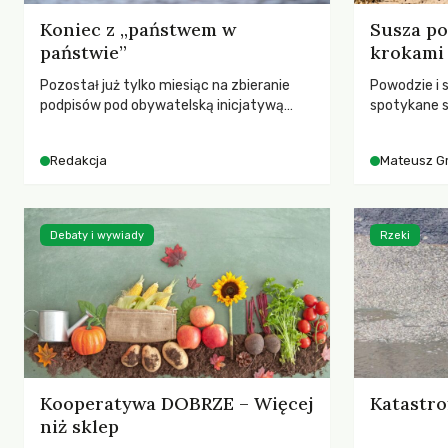
Koniec z „państwem w
Susza po
państwie”
krokami
Pozostał już tylko miesiąc na zbieranie
Powodzie i 
podpisów pod obywatelską inicjatywą
spotykane s
ustawodawczą dotyczącą zmiany Prawa
rozmowa z 
łowieckiego. Fundacja Niech Żyją! apeluje o
Grygorukie
Redakcja
Mateusz G
pełną mobilizację, ponieważ projekt
SGGW.
zawiera historyczne i niezwykle korzystne
rozwiązania dla przyrody i zwierząt,
radykalnie zmieniając dotychczasowy
Debaty i wywiady
Rzeki
paradygmat funkcjonowania łowiectwa w
Polsce.
Kooperatywa DOBRZE – Więcej
Katastro
niż sklep