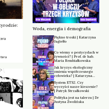
zyrodzie:
Woda, energia i demografia
Piękno troski | Katarzyna
tera
Jagiełło
os, ukazując
Co wiemy o pestycydach w
zką
żywności? | Prof. dr hab.
stera
trzeni oraz
Maria Rembiałkowska
Jak kryzys ekologiczny
zmienia współczesnego
człowieka? | Katarzyna
Kurska-Wilk
System ETS2. Czy
wyczyści nasze kieszenie?
| Patryk Strzałkowski
Polityka jest na talerzu | Dr
Justyna Zwolińska