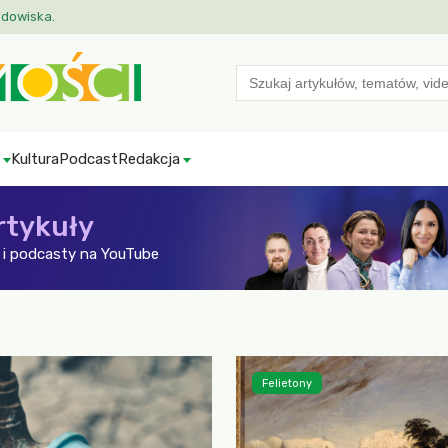
odowiska.
Search
for:
Kultura
Podcast
Redakcja
rtykuły
i podcasty na YouTube
Felietony