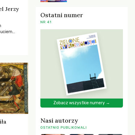
el Jerzy
Ostatni numer
NR 41
h
zuciem
ela –
o,
 i Mentora.
Zobacz wszystkie numery →
Nasi autorzy
iła
OSTATNIO PUBLIKOWALI