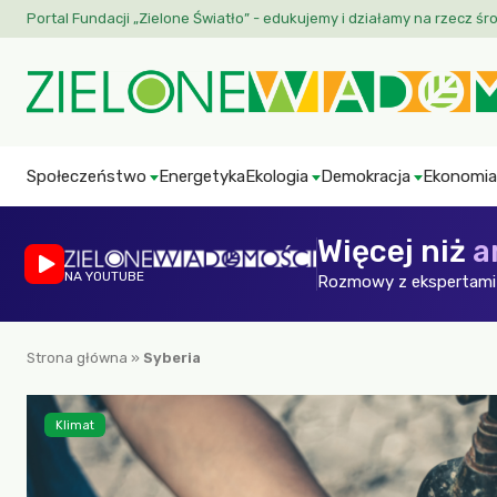
Portal Fundacji „Zielone Światło” - edukujemy i działamy na rzecz śr
Społeczeństwo
Energetyka
Ekologia
Demokracja
Ekonomia
Więcej niż
a
NA YOUTUBE
Rozmowy z ekspertami 
Strona główna
»
Syberia
Klimat