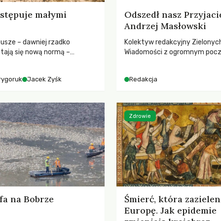
stępuje małymi
Odszedł nasz Przyjaci
Andrzej Masłowski
susze – dawniej rzadko
Kolektyw redakcyjny Zielonyc
tają się nową normą –
Wiadomości z ogromnym poc
dr hab. Mateuszem
straty żegna swojego Przyjaci
m z Centrum Badań Klimatu
Jerzego Andrzeja Masłowskieg
rygoruk
Jacek Zyśk
Redakcja
kochanego Opiekuna, Mecenasa
Zdrowie
fa na Bobrze
Śmierć, która zazielen
Europę. Jak epidemie