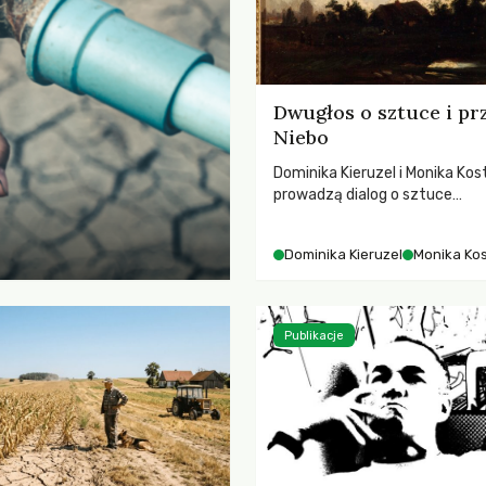
Dwugłos o sztuce i pr
Niebo
Dominika Kieruzel i Monika Kos
prowadzą dialog o sztuce
przedstawiającej niebo i kosm
jej rezonansowy wpływ na lud
Dominika Kieruzel
Monika Ko
wrażliwość, odczuwanie przes
relację z naturą.
Publikacje