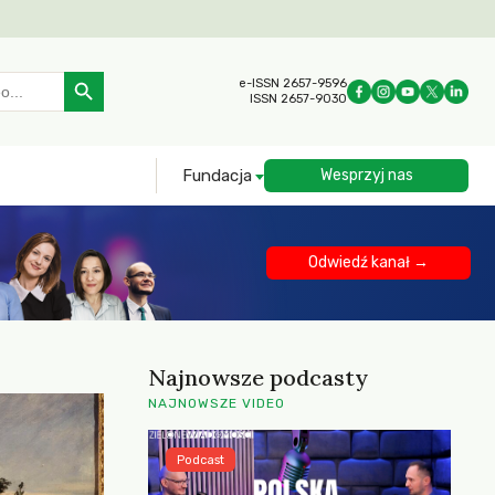
Search Button
e-ISSN 2657-9596
ISSN 2657-9030
Fundacja
Wesprzyj nas
Odwiedź kanał →
Najnowsze podcasty
NAJNOWSZE VIDEO
Podcast