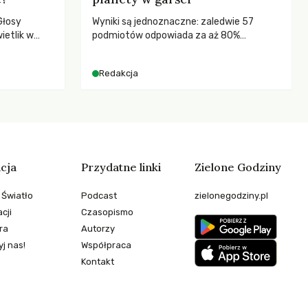
Głosy
Wyniki są jednoznaczne: zaledwie 57
ietlik w
podmiotów odpowiada za aż 80%
niczych w
globalnych emisji CO2.
.
Redakcja
cja
Przydatne linki
Zielone Godziny
 Światło
Podcast
zielonegodziny.pl
cji
Czasopismo
ra
Autorzy
j nas!
Współpraca
Kontakt