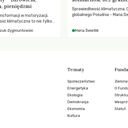
, pieniędzmi
Sprawiedliwość klimatyczna. 
globalnego Południa – Maria Św
nsformacji w motoryzacji.
rozmowach o prawach pracow
ość klimatyczna to nie tylko
czasach globalnych podziałów
, kto emituje, a raczej – kto
czuk-Zygmuntowski
Maria Świetlik
ekwencje globalnego
Tematy
Funda
Społeczeństwo
Zielone
Energetyka
O Funda
Ekologia
Struktu
Demokracja
Wesprzy
Ekonomia
Statut
Kultura