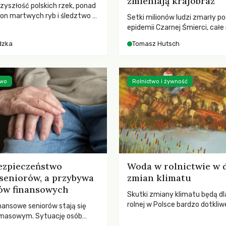
zmieniają krajobraz
rzyszłość polskich rzek, ponad
ton martwych ryb i śledztwo z
Setki milionów ludzi zmarły p
2 Kodeksu karnego. Katastrofa
epidemii Czarnej Śmierci, całe
bnażyła słabość systemu,
opustoszały, a pola zarastały
dzka
Tomasz Hutsch
lił, by prace modernizacyjne
pierwsze liście nowych dębów 
 lawinę zdarzeń prowadzących
się na włoskich wzgórzach, Eu
nej śmierci rzeki.
podnosiła się po jednej z najw
katastrof w swoich dziejach.
two
Rolnictwo i żywność
ezpieczeństwo
Woda w rolnictwie w 
seniorów, a przybywa
zmian klimatu
ów finansowych
Skutki zmiany klimatu będą dl
rolnej w Polsce bardzo dotkliw
nansowe seniorów stają się
stoi przed dwoma ważnymi w
 masowym. Sytuację osób
potrzebą redukcji emisji gazó