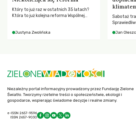
klimatem
Który to już raz w ostatnich 35 latach?
Która to już kolejna reforma Wspólnej
Sabotaż tra
Polityki Rolnej (WPR) mająca chronić
Sprawiedliw
rolników i odpowiadać na potrzeby
kwestia tego
Justyna Zwolińska
Jan Olesz
społeczne?
ponosi kons
ocieplenia.
Niezależny portal informacyjny prowadzony przez Fundację Zielone
Światło. Tworzymy rzetelne treści o społeczeństwie, ekologii i
gospodarce, wspierając świadome decyzje i realne zmiany.
e-ISSN 2657-9596
ISSN 2657-9030