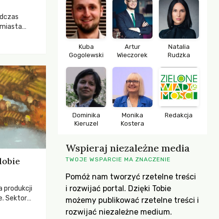
odczas
 miasta
 lasem. Gdy
rozwijały
Kuba
Artur
Natalia
Gogolewski
Wieczorek
Rudzka
ropa dopiero
iększych
Dominika
Monika
Redakcja
Kieruzel
Kostera
Wspieraj niezależne media
dobie
TWOJE WSPARCIE MA ZNACZENIE
Pomóż nam tworzyć rzetelne treści
i rozwijać portal. Dzięki Tobie
a produkcji
e. Sektor
możemy publikować rzetelne treści i
yzwaniami –
rozwijać niezależne medium.
w