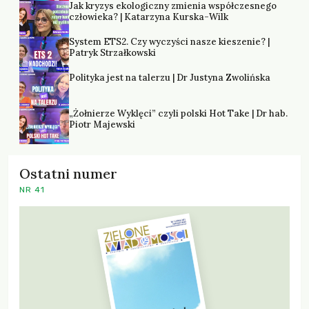
Jak kryzys ekologiczny zmienia współczesnego
człowieka? | Katarzyna Kurska-Wilk
System ETS2. Czy wyczyści nasze kieszenie? |
Patryk Strzałkowski
Polityka jest na talerzu | Dr Justyna Zwolińska
„Żołnierze Wyklęci” czyli polski Hot Take | Dr hab.
Piotr Majewski
Ostatni numer
NR 41