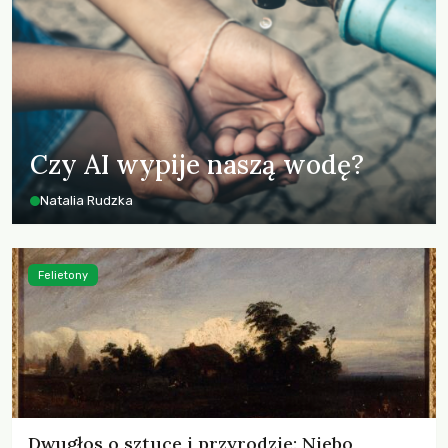
Czy AI wypije naszą wodę?
Natalia Rudzka
Felietony
Dwugłos o sztuce i przyrodzie: Niebo