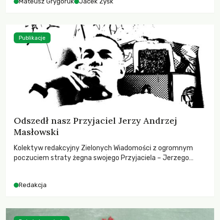
Mateusz Grygoruk
Jacek Zyśk
Publikacje
Odszedł nasz Przyjaciel Jerzy Andrzej
Masłowski
Kolektyw redakcyjny Zielonych Wiadomości z ogromnym
poczuciem straty żegna swojego Przyjaciela – Jerzego
Andrzeja Masłowskiego, kochanego Opiekuna, Mecenasa i
Mentora.
Redakcja