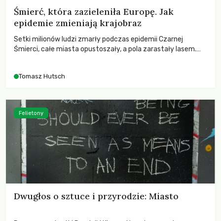
Śmierć, która zazieleniła Europę. Jak
epidemie zmieniają krajobraz
Setki milionów ludzi zmarły podczas epidemii Czarnej
Śmierci, całe miasta opustoszały, a pola zarastały lasem.
Gdy pierwsze liście nowych dębów rozwijały się na włoskich
wzgórzach, Europa dopiero podnosiła się po jednej z
Tomasz Hutsch
największych katastrof w swoich dziejach.
Felietony
Dwugłos o sztuce i przyrodzie: Miasto