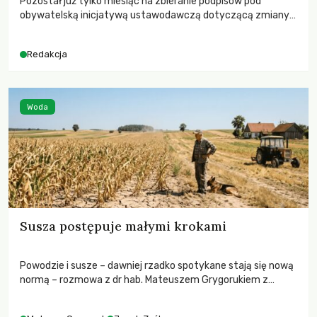
Pozostał już tylko miesiąc na zbieranie podpisów pod
obywatelską inicjatywą ustawodawczą dotyczącą zmiany
Prawa łowieckiego. Fundacja Niech Żyją! apeluje o pełną
mobilizację, ponieważ projekt zawiera historyczne i
Redakcja
niezwykle korzystne rozwiązania dla przyrody i zwierząt,
radykalnie zmieniając dotychczasowy paradygmat
funkcjonowania łowiectwa w Polsce.
Woda
Susza postępuje małymi krokami
Powodzie i susze – dawniej rzadko spotykane stają się nową
normą – rozmowa z dr hab. Mateuszem Grygorukiem z
Centrum Badań Klimatu SGGW.