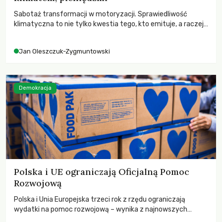
Sabotaż transformacji w motoryzacji. Sprawiedliwość
klimatyczna to nie tylko kwestia tego, kto emituje, a raczej
– kto ponosi konsekwencje globalnego ocieplenia.
Jan Oleszczuk-Zygmuntowski
Demokracja
Polska i UE ograniczają Oficjalną Pomoc
Rozwojową
Polska i Unia Europejska trzeci rok z rzędu ograniczają
wydatki na pomoc rozwojową – wynika z najnowszych
danych OECD za 2025 rok. Spadki obejmują także wsparcie