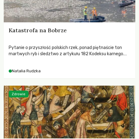
Katastrofa na Bobrze
Pytanie o przyszłość polskich rzek, ponad piętnaście ton
martwych ryb i śledztwo z artykułu 182 Kodeksu karnego.
Katastrofa na Bobrze obnażyła słabość systemu, który
pozwolił, by prace modernizacyjne uruchomiły lawinę
Natalia Rudzka
zdarzeń prowadzących do biologicznej śmierci rzeki.
Zdrowie