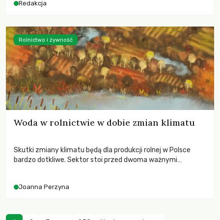
Redakcja
Rolnictwo i żywność
Woda w rolnictwie w dobie zmian klimatu
Skutki zmiany klimatu będą dla produkcji rolnej w Polsce
bardzo dotkliwe. Sektor stoi przed dwoma ważnymi
wyzwaniami – potrzebą redukcji emisji gazów cieplarnianych
oraz koniecznością prowadzenia działań adaptacyjnych do
Joanna Perzyna
zachodzących zmian klimatycznych. Wymagać to będzie
przedefiniowania podejścia do produkcji rolnej opartego
niemal wyłącznie o kryterium zysku ekonomicznego.