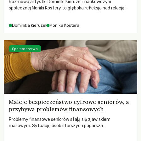
Rozmowa artystki Dominiki Kieruzel i naukowczyni
społecznej Moniki Kostery to głęboka refleksja nad relacją
sztuki, przyrody oraz człowieka w przestrzeni
współczesnego miasta.
Dominika Kieruzel
Monika Kostera
Społeczeństwo
Maleje bezpieczeństwo cyfrowe seniorów, a
przybywa problemów finansowych
Problemy finansowe seniorów stają się zjawiskiem
masowym. Sytuację osób starszych pogarsza
bezwzględność cyberprzestępców.