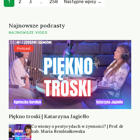
1
2
3
…
258
Następne wpisy →
Najnowsze podcasty
NAJNOWSZE VIDEO
Podcast
Piękno troski | Katarzyna Jagiełło
Co wiemy o pestycydach w żywności? | Prof. dr
hab. Maria Rembiałkowska