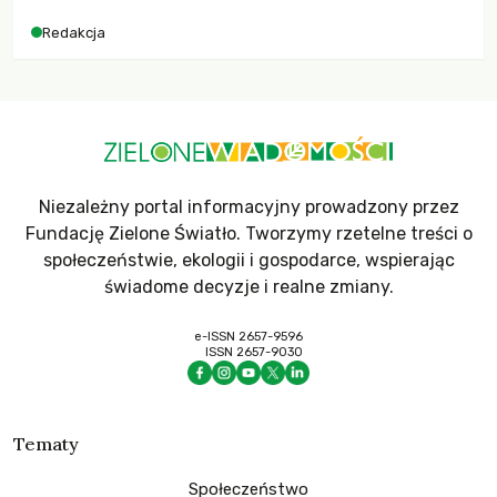
dla krajów najbardziej potrzebujących, a globalnie
Redakcja
odnotowano największe tąpnięcie ODA w historii. Jakie będą
konsekwencje tych decyzji dla świata dotkniętego
kryzysami i ubóstwem?
Niezależny portal informacyjny prowadzony przez
Fundację Zielone Światło. Tworzymy rzetelne treści o
społeczeństwie, ekologii i gospodarce, wspierając
świadome decyzje i realne zmiany.
e-ISSN 2657-9596
ISSN 2657-9030
Tematy
Społeczeństwo