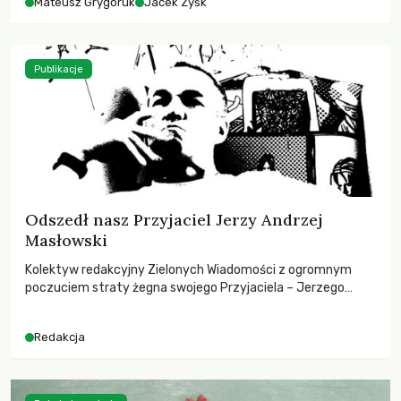
Mateusz Grygoruk
Jacek Zyśk
Publikacje
Odszedł nasz Przyjaciel Jerzy Andrzej
Masłowski
Kolektyw redakcyjny Zielonych Wiadomości z ogromnym
poczuciem straty żegna swojego Przyjaciela – Jerzego
Andrzeja Masłowskiego, kochanego Opiekuna, Mecenasa i
Mentora.
Redakcja