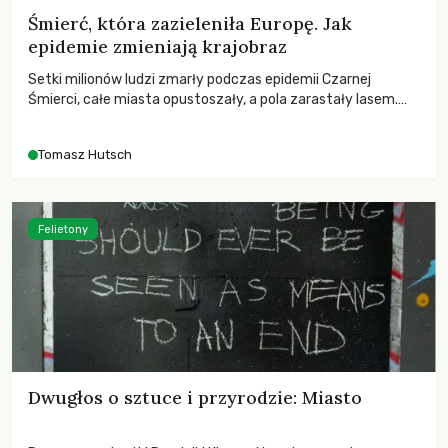
Śmierć, która zazieleniła Europę. Jak
epidemie zmieniają krajobraz
Setki milionów ludzi zmarły podczas epidemii Czarnej
Śmierci, całe miasta opustoszały, a pola zarastały lasem.
Gdy pierwsze liście nowych dębów rozwijały się na włoskich
wzgórzach, Europa dopiero podnosiła się po jednej z
Tomasz Hutsch
największych katastrof w swoich dziejach.
Felietony
Dwugłos o sztuce i przyrodzie: Miasto