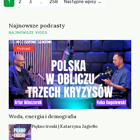
1
2
3
…
258
Następne wpisy →
Najnowsze podcasty
NAJNOWSZE VIDEO
Podcast
Woda, energia i demografia
Piękno troski | Katarzyna Jagiełło