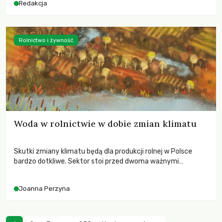
Redakcja
Rolnictwo i żywność
Woda w rolnictwie w dobie zmian klimatu
Skutki zmiany klimatu będą dla produkcji rolnej w Polsce
bardzo dotkliwe. Sektor stoi przed dwoma ważnymi
wyzwaniami – potrzebą redukcji emisji gazów cieplarnianych
oraz koniecznością prowadzenia działań adaptacyjnych do
Joanna Perzyna
zachodzących zmian klimatycznych. Wymagać to będzie
przedefiniowania podejścia do produkcji rolnej opartego
niemal wyłącznie o kryterium zysku ekonomicznego.