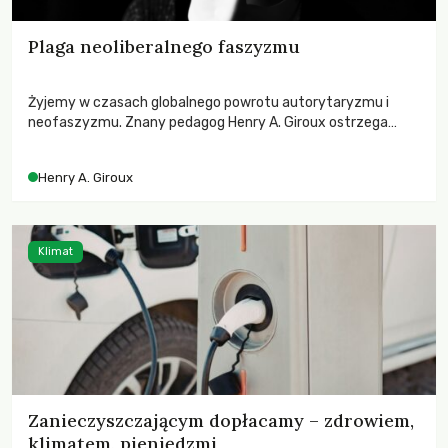
Plaga neoliberalnego faszyzmu
Żyjemy w czasach globalnego powrotu autorytaryzmu i
neofaszyzmu. Znany pedagog Henry A. Giroux ostrzega
przed korporacyjną tyranią niszczącą społeczeństwo. Czy
współczesne uniwersytety obronią swoją niezależność i
Henry A. Giroux
wychowają świadomych obywateli?
Klimat
Zanieczyszczającym dopłacamy – zdrowiem,
klimatem, pieniędzmi