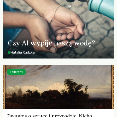
Czy AI wypije naszą wodę?
Natalia Rudzka
Felietony
Dwugłos o sztuce i przyrodzie: Niebo