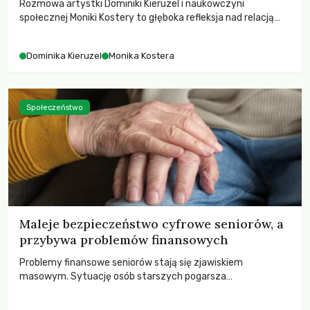
Rozmowa artystki Dominiki Kieruzel i naukowczyni
społecznej Moniki Kostery to głęboka refleksja nad relacją
sztuki, przyrody oraz człowieka w przestrzeni
współczesnego miasta.
Dominika Kieruzel
Monika Kostera
Społeczeństwo
Maleje bezpieczeństwo cyfrowe seniorów, a
przybywa problemów finansowych
Problemy finansowe seniorów stają się zjawiskiem
masowym. Sytuację osób starszych pogarsza
bezwzględność cyberprzestępców.