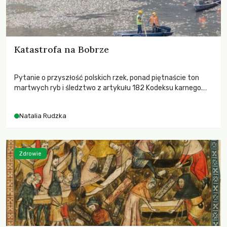
Katastrofa na Bobrze
Pytanie o przyszłość polskich rzek, ponad piętnaście ton
martwych ryb i śledztwo z artykułu 182 Kodeksu karnego.
Katastrofa na Bobrze obnażyła słabość systemu, który
pozwolił, by prace modernizacyjne uruchomiły lawinę
Natalia Rudzka
zdarzeń prowadzących do biologicznej śmierci rzeki.
Zdrowie