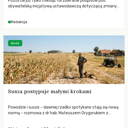
Pozostał już tylko miesiąc na zbieranie podpisów pod
obywatelską inicjatywą ustawodawczą dotyczącą zmiany
Prawa łowieckiego. Fundacja Niech Żyją! apeluje o pełną
mobilizację, ponieważ projekt zawiera historyczne i
Redakcja
niezwykle korzystne rozwiązania dla przyrody i zwierząt,
radykalnie zmieniając dotychczasowy paradygmat
funkcjonowania łowiectwa w Polsce.
Woda
Susza postępuje małymi krokami
Powodzie i susze – dawniej rzadko spotykane stają się nową
normą – rozmowa z dr hab. Mateuszem Grygorukiem z
Centrum Badań Klimatu SGGW.