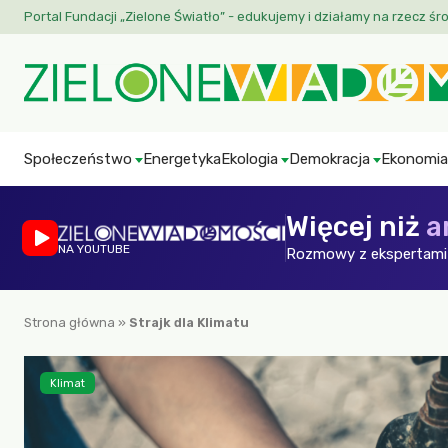
Portal Fundacji „Zielone Światło” - edukujemy i działamy na rzecz śr
Społeczeństwo
Energetyka
Ekologia
Demokracja
Ekonomia
Więcej niż
a
NA YOUTUBE
Rozmowy z ekspertami 
Strona główna
»
Strajk dla Klimatu
Klimat