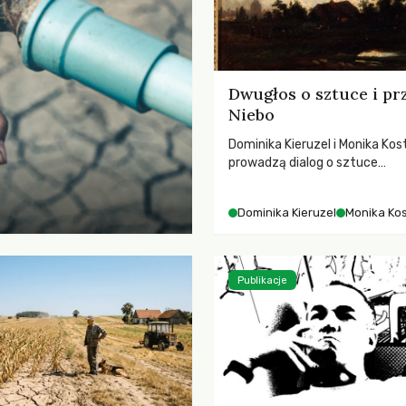
Dwugłos o sztuce i pr
Niebo
Dominika Kieruzel i Monika Kos
prowadzą dialog o sztuce
przedstawiającej niebo i kosm
jej rezonansowy wpływ na lud
Dominika Kieruzel
Monika Ko
wrażliwość, odczuwanie przes
relację z naturą.
Publikacje