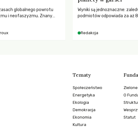
zasach globalnego powrotu
Wyniki są jednoznaczne: zaled
zmu i neofaszyzmu. Znany
podmiotów odpowiada za aż 
ry A. Giroux ostrzega przed
globalnych emisji CO2.
ą tyranią niszczącą
iroux
Redakcja
two. Czy współczesne
y obronią swoją niezależność i
świadomych obywateli?
Tematy
Funda
Społeczeństwo
Zielone
Energetyka
O Funda
Ekologia
Struktu
Demokracja
Wesprzy
Ekonomia
Statut
Kultura