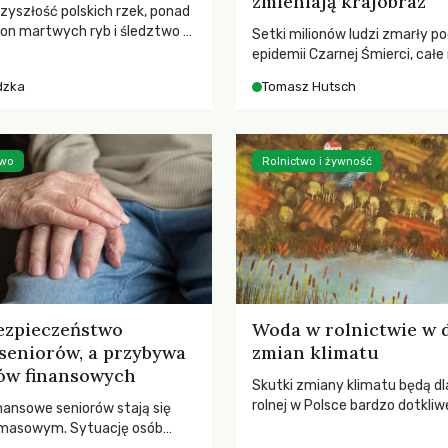
zmieniają krajobraz
rzyszłość polskich rzek, ponad
ton martwych ryb i śledztwo z
Setki milionów ludzi zmarły p
2 Kodeksu karnego. Katastrofa
epidemii Czarnej Śmierci, całe
bnażyła słabość systemu,
opustoszały, a pola zarastały
dzka
Tomasz Hutsch
lił, by prace modernizacyjne
pierwsze liście nowych dębów 
 lawinę zdarzeń prowadzących
się na włoskich wzgórzach, Eu
nej śmierci rzeki.
podnosiła się po jednej z najw
katastrof w swoich dziejach.
two
Rolnictwo i żywność
ezpieczeństwo
Woda w rolnictwie w 
seniorów, a przybywa
zmian klimatu
ów finansowych
Skutki zmiany klimatu będą dl
rolnej w Polsce bardzo dotkliw
nansowe seniorów stają się
stoi przed dwoma ważnymi w
 masowym. Sytuację osób
potrzebą redukcji emisji gazó