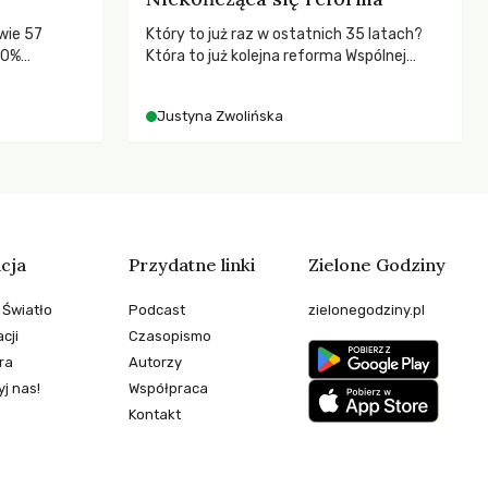
wie 57
Który to już raz w ostatnich 35 latach?
80%
Która to już kolejna reforma Wspólnej
Polityki Rolnej (WPR) mająca chronić
rolników i odpowiadać na potrzeby
Justyna Zwolińska
społeczne?
cja
Przydatne linki
Zielone Godziny
 Światło
Podcast
zielonegodziny.pl
cji
Czasopismo
ra
Autorzy
j nas!
Współpraca
Kontakt