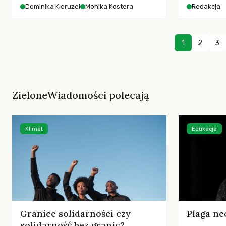
starszych 
Dominika Kieruzel
Monika Kostera
Redakcja
współczesnego miasta.
cyberprzes
1
2
3
ZieloneWiadomości polecają
Klimat
Edukacja
Granice solidarności czy
Plaga ne
solidarność bez granic?