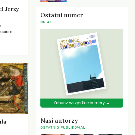
el Jerzy
Ostatni numer
NR 41
h
zuciem
ela –
o,
 i Mentora.
Zobacz wszystkie numery →
Nasi autorzy
iła
OSTATNIO PUBLIKOWALI