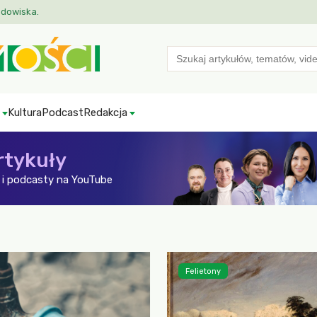
odowiska.
Search
for:
Kultura
Podcast
Redakcja
rtykuły
i podcasty na YouTube
Felietony