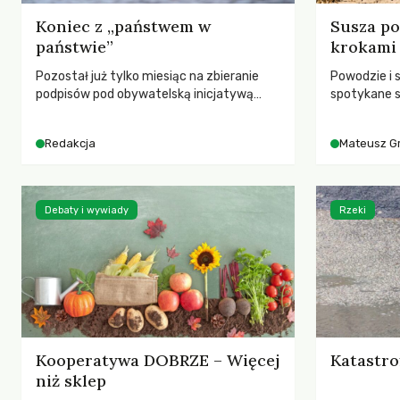
Koniec z „państwem w
Susza po
państwie”
krokami
Pozostał już tylko miesiąc na zbieranie
Powodzie i 
podpisów pod obywatelską inicjatywą
spotykane s
ustawodawczą dotyczącą zmiany Prawa
rozmowa z 
łowieckiego. Fundacja Niech Żyją! apeluje o
Grygorukie
Redakcja
Mateusz G
pełną mobilizację, ponieważ projekt
SGGW.
zawiera historyczne i niezwykle korzystne
rozwiązania dla przyrody i zwierząt,
radykalnie zmieniając dotychczasowy
Debaty i wywiady
Rzeki
paradygmat funkcjonowania łowiectwa w
Polsce.
Kooperatywa DOBRZE – Więcej
Katastro
niż sklep