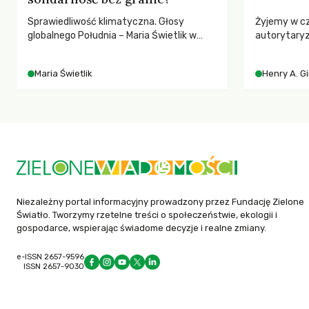
Sprawiedliwość klimatyczna. Głosy
Żyjemy w c
globalnego Południa – Maria Świetlik w
autorytary
rozmowach o prawach pracowniczych w
pedagog Hen
czasach globalnych podziałów.
korporacyjn
Maria Świetlik
Henry A. G
społeczeńs
uniwersytet
wychowają 
Niezależny portal informacyjny prowadzony przez Fundację Zielone
Światło. Tworzymy rzetelne treści o społeczeństwie, ekologii i
gospodarce, wspierając świadome decyzje i realne zmiany.
e-ISSN 2657-9596
ISSN 2657-9030