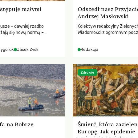
stępuje małymi
Odszedł nasz Przyjaci
Andrzej Masłowski
susze – dawniej rzadko
Kolektyw redakcyjny Zielonyc
tają się nową normą –
Wiadomości z ogromnym poc
dr hab. Mateuszem
straty żegna swojego Przyjaci
m z Centrum Badań Klimatu
Jerzego Andrzeja Masłowskieg
rygoruk
Jacek Zyśk
Redakcja
kochanego Opiekuna, Mecenasa
Zdrowie
fa na Bobrze
Śmierć, która zazielen
Europę. Jak epidemie