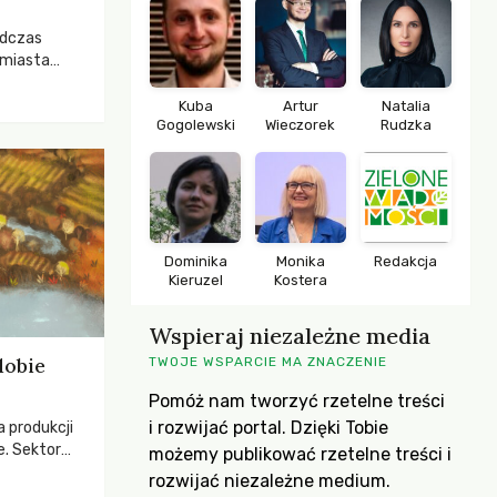
odczas
 miasta
 lasem. Gdy
rozwijały
Kuba
Artur
Natalia
Gogolewski
Wieczorek
Rudzka
ropa dopiero
iększych
Dominika
Monika
Redakcja
Kieruzel
Kostera
Wspieraj niezależne media
dobie
TWOJE WSPARCIE MA ZNACZENIE
Pomóż nam tworzyć rzetelne treści
i rozwijać portal. Dzięki Tobie
a produkcji
e. Sektor
możemy publikować rzetelne treści i
yzwaniami –
rozwijać niezależne medium.
w