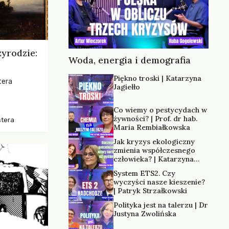
zyrodzie:
Woda, energia i demografia
Piękno troski | Katarzyna
tera
Jagiełło
os, ukazując
Co wiemy o pestycydach w
zką
żywności? | Prof. dr hab.
stera
trzeni oraz
Maria Rembiałkowska
Jak kryzys ekologiczny
zmienia współczesnego
człowieka? | Katarzyna
Kurska-Wilk
System ETS2. Czy
wyczyści nasze kieszenie?
| Patryk Strzałkowski
Polityka jest na talerzu | Dr
Justyna Zwolińska