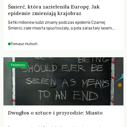
Śmierć, która zazieleniła Europę. Jak
epidemie zmieniają krajobraz
Setki milionów ludzi zmarły podczas epidemii Czarnej
Śmierci, całe miasta opustoszały, a pola zarastały lasem.
Gdy pierwsze liście nowych dębów rozwijały się na włoskich
wzgórzach, Europa dopiero podnosiła się po jednej z
Tomasz Hutsch
największych katastrof w swoich dziejach.
Felietony
Dwugłos o sztuce i przyrodzie: Miasto