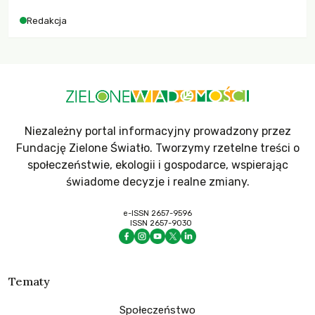
dla krajów najbardziej potrzebujących, a globalnie
Redakcja
odnotowano największe tąpnięcie ODA w historii. Jakie będą
konsekwencje tych decyzji dla świata dotkniętego
kryzysami i ubóstwem?
Niezależny portal informacyjny prowadzony przez
Fundację Zielone Światło. Tworzymy rzetelne treści o
społeczeństwie, ekologii i gospodarce, wspierając
świadome decyzje i realne zmiany.
e-ISSN 2657-9596
ISSN 2657-9030
Tematy
Społeczeństwo