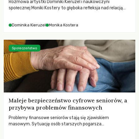
Rozmowa artystki Dominiki Kieruzel i naukowczyni
społecznej Moniki Kostery to głęboka refleksja nad relacją
sztuki, przyrody oraz człowieka w przestrzeni
współczesnego miasta.
Dominika Kieruzel
Monika Kostera
Społeczeństwo
Maleje bezpieczeństwo cyfrowe seniorów, a
przybywa problemów finansowych
Problemy finansowe seniorów stają się zjawiskiem
masowym. Sytuację osób starszych pogarsza
bezwzględność cyberprzestępców.