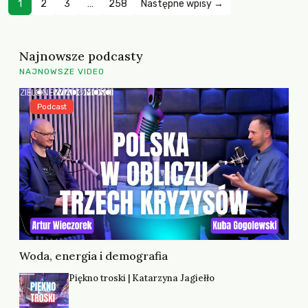
1
2
3
…
258
Następne wpisy →
Najnowsze podcasty
NAJNOWSZE VIDEO
Podcast
Woda, energia i demografia
Piękno troski | Katarzyna Jagiełło