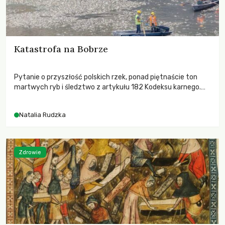
Katastrofa na Bobrze
Pytanie o przyszłość polskich rzek, ponad piętnaście ton
martwych ryb i śledztwo z artykułu 182 Kodeksu karnego.
Katastrofa na Bobrze obnażyła słabość systemu, który
pozwolił, by prace modernizacyjne uruchomiły lawinę
Natalia Rudzka
zdarzeń prowadzących do biologicznej śmierci rzeki.
Zdrowie