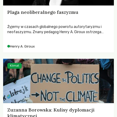
Plaga neoliberalnego faszyzmu
Żyjemy w czasach globalnego powrotu autorytaryzmu i
neofaszyzmu. Znany pedagog Henry A. Giroux ostrzega
przed korporacyjną tyranią niszczącą społeczeństwo. Czy
współczesne uniwersytety obronią swoją niezależność i
Henry A. Giroux
wychowają świadomych obywateli?
Klimat
Zuzanna Borowska: Kulisy dyplomacji
klimatycznej