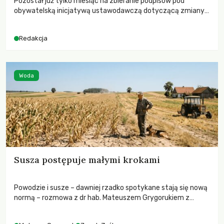
Pozostał już tylko miesiąc na zbieranie podpisów pod
obywatelską inicjatywą ustawodawczą dotyczącą zmiany
Prawa łowieckiego. Fundacja Niech Żyją! apeluje o pełną
mobilizację, ponieważ projekt zawiera historyczne i
Redakcja
niezwykle korzystne rozwiązania dla przyrody i zwierząt,
radykalnie zmieniając dotychczasowy paradygmat
funkcjonowania łowiectwa w Polsce.
Woda
Susza postępuje małymi krokami
Powodzie i susze – dawniej rzadko spotykane stają się nową
normą – rozmowa z dr hab. Mateuszem Grygorukiem z
Centrum Badań Klimatu SGGW.