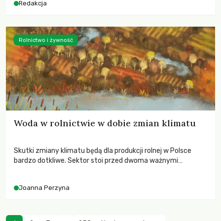
Redakcja
Rolnictwo i żywność
Woda w rolnictwie w dobie zmian klimatu
Skutki zmiany klimatu będą dla produkcji rolnej w Polsce
bardzo dotkliwe. Sektor stoi przed dwoma ważnymi
wyzwaniami – potrzebą redukcji emisji gazów cieplarnianych
oraz koniecznością prowadzenia działań adaptacyjnych do
Joanna Perzyna
zachodzących zmian klimatycznych. Wymagać to będzie
przedefiniowania podejścia do produkcji rolnej opartego
niemal wyłącznie o kryterium zysku ekonomicznego.