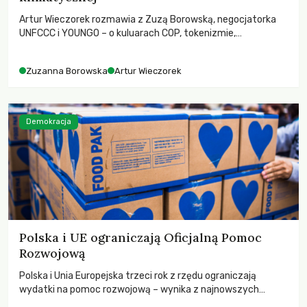
Artur Wieczorek rozmawia z Zuzą Borowską, negocjatorka
UNFCCC i YOUNGO – o kuluarach COP, tokenizmie,
różnorodności i nadziei pokładanej w ruchach klimatycznych
Zuzanna Borowska
Artur Wieczorek
Demokracja
Polska i UE ograniczają Oficjalną Pomoc
Rozwojową
Polska i Unia Europejska trzeci rok z rzędu ograniczają
wydatki na pomoc rozwojową – wynika z najnowszych
danych OECD za 2025 rok. Spadki obejmują także wsparcie