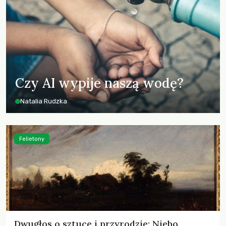
Czy AI wypije naszą wodę?
Natalia Rudzka
Felietony
Dwugłos o sztuce i przyrodzie: Niebo