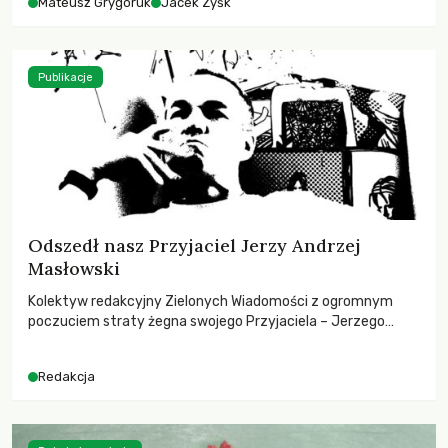
Mateusz Grygoruk
Jacek Zyśk
Publikacje
Odszedł nasz Przyjaciel Jerzy Andrzej
Masłowski
Kolektyw redakcyjny Zielonych Wiadomości z ogromnym
poczuciem straty żegna swojego Przyjaciela – Jerzego
Andrzeja Masłowskiego, kochanego Opiekuna, Mecenasa i
Mentora.
Redakcja