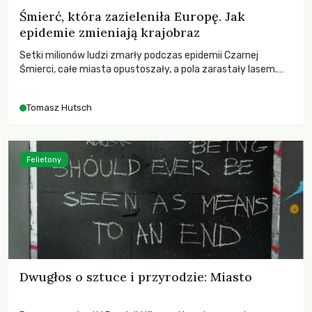
Śmierć, która zazieleniła Europę. Jak
epidemie zmieniają krajobraz
Setki milionów ludzi zmarły podczas epidemii Czarnej
Śmierci, całe miasta opustoszały, a pola zarastały lasem.
Gdy pierwsze liście nowych dębów rozwijały się na włoskich
wzgórzach, Europa dopiero podnosiła się po jednej z
Tomasz Hutsch
największych katastrof w swoich dziejach.
Felietony
Dwugłos o sztuce i przyrodzie: Miasto