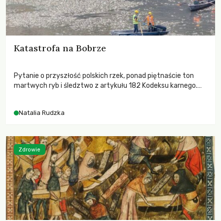
Katastrofa na Bobrze
Pytanie o przyszłość polskich rzek, ponad piętnaście ton
martwych ryb i śledztwo z artykułu 182 Kodeksu karnego.
Katastrofa na Bobrze obnażyła słabość systemu, który
pozwolił, by prace modernizacyjne uruchomiły lawinę
Natalia Rudzka
zdarzeń prowadzących do biologicznej śmierci rzeki.
Zdrowie