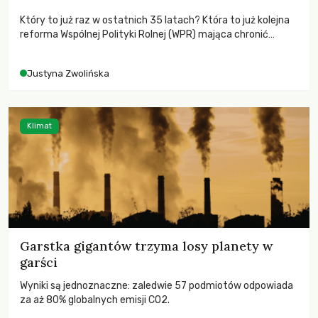
Który to już raz w ostatnich 35 latach? Która to już kolejna
reforma Wspólnej Polityki Rolnej (WPR) mająca chronić
rolników i odpowiadać na potrzeby społeczne?
Justyna Zwolińska
Klimat
Garstka gigantów trzyma losy planety w
garści
Wyniki są jednoznaczne: zaledwie 57 podmiotów odpowiada
za aż 80% globalnych emisji CO2.