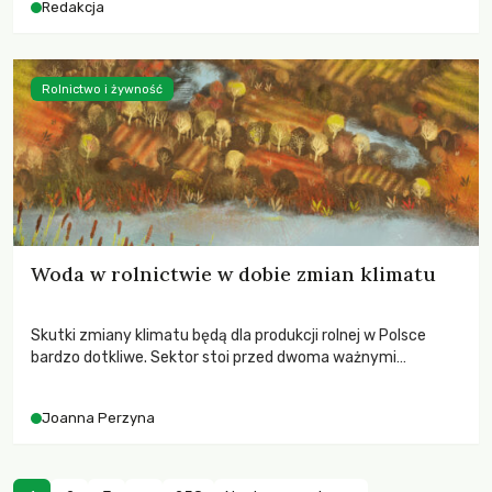
Redakcja
Rolnictwo i żywność
Woda w rolnictwie w dobie zmian klimatu
Skutki zmiany klimatu będą dla produkcji rolnej w Polsce
bardzo dotkliwe. Sektor stoi przed dwoma ważnymi
wyzwaniami – potrzebą redukcji emisji gazów cieplarnianych
oraz koniecznością prowadzenia działań adaptacyjnych do
Joanna Perzyna
zachodzących zmian klimatycznych. Wymagać to będzie
przedefiniowania podejścia do produkcji rolnej opartego
niemal wyłącznie o kryterium zysku ekonomicznego.