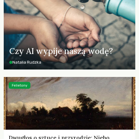
Czy AI wypije naszą wodę?
Natalia Rudzka
Felietony
Dwugłos o sztuce i przyrodzie: Niebo