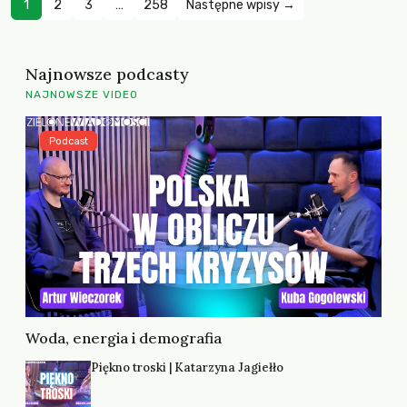
1
2
3
…
258
Następne wpisy →
Najnowsze podcasty
NAJNOWSZE VIDEO
Podcast
Woda, energia i demografia
Piękno troski | Katarzyna Jagiełło