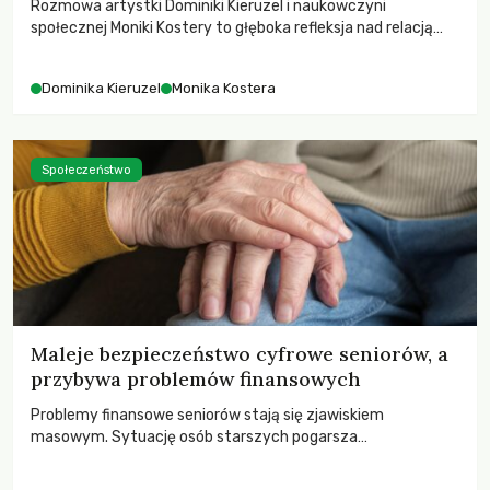
Rozmowa artystki Dominiki Kieruzel i naukowczyni
społecznej Moniki Kostery to głęboka refleksja nad relacją
sztuki, przyrody oraz człowieka w przestrzeni
współczesnego miasta.
Dominika Kieruzel
Monika Kostera
Społeczeństwo
Maleje bezpieczeństwo cyfrowe seniorów, a
przybywa problemów finansowych
Problemy finansowe seniorów stają się zjawiskiem
masowym. Sytuację osób starszych pogarsza
bezwzględność cyberprzestępców.