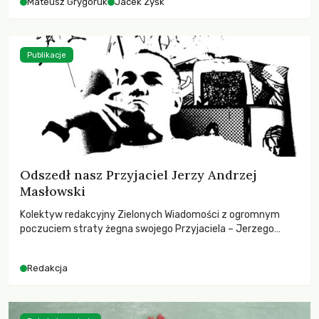
Mateusz Grygoruk
Jacek Zyśk
Publikacje
Odszedł nasz Przyjaciel Jerzy Andrzej
Masłowski
Kolektyw redakcyjny Zielonych Wiadomości z ogromnym
poczuciem straty żegna swojego Przyjaciela – Jerzego
Andrzeja Masłowskiego, kochanego Opiekuna, Mecenasa i
Mentora.
Redakcja