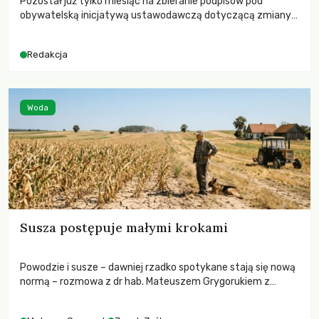
Pozostał już tylko miesiąc na zbieranie podpisów pod
obywatelską inicjatywą ustawodawczą dotyczącą zmiany
Prawa łowieckiego. Fundacja Niech Żyją! apeluje o pełną
mobilizację, ponieważ projekt zawiera historyczne i
Redakcja
niezwykle korzystne rozwiązania dla przyrody i zwierząt,
radykalnie zmieniając dotychczasowy paradygmat
funkcjonowania łowiectwa w Polsce.
Woda
Susza postępuje małymi krokami
Powodzie i susze – dawniej rzadko spotykane stają się nową
normą – rozmowa z dr hab. Mateuszem Grygorukiem z
Centrum Badań Klimatu SGGW.