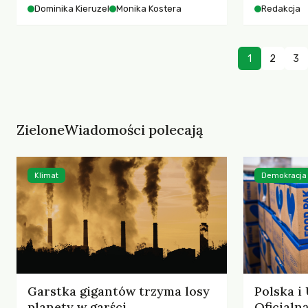
starszych 
Dominika Kieruzel
Monika Kostera
Redakcja
współczesnego miasta.
cyberprzes
1
2
3
ZieloneWiadomości polecają
Klimat
Demokracja
Garstka gigantów trzyma losy
Polska i
planety w garści
Oficjal