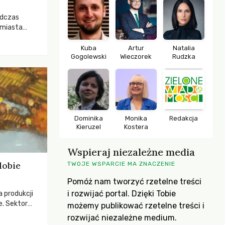
odczas
 miasta
 lasem. Gdy
rozwijały
Kuba
Artur
Natalia
Gogolewski
Wieczorek
Rudzka
ropa dopiero
iększych
Dominika
Monika
Redakcja
Kieruzel
Kostera
Wspieraj niezależne media
dobie
TWOJE WSPARCIE MA ZNACZENIE
Pomóż nam tworzyć rzetelne treści
i rozwijać portal. Dzięki Tobie
a produkcji
e. Sektor
możemy publikować rzetelne treści i
yzwaniami –
rozwijać niezależne medium.
w