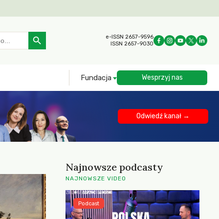
Search Button
e-ISSN 2657-9596
ISSN 2657-9030
Fundacja
Wesprzyj nas
Odwiedź kanał →
Najnowsze podcasty
NAJNOWSZE VIDEO
Podcast