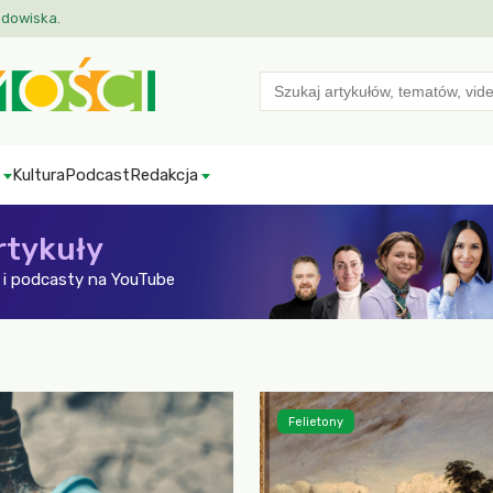
odowiska.
Search
for:
Kultura
Podcast
Redakcja
rtykuły
i podcasty na YouTube
Felietony