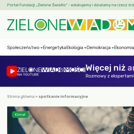
Portal Fundacji „Zielone Światło” - edukujemy i działamy na rzecz śr
Społeczeństwo
Energetyka
Ekologia
Demokracja
Ekonomia
Więcej niż
a
NA YOUTUBE
Rozmowy z ekspertami 
Strona główna
»
spotkanie informacyjne
Klimat