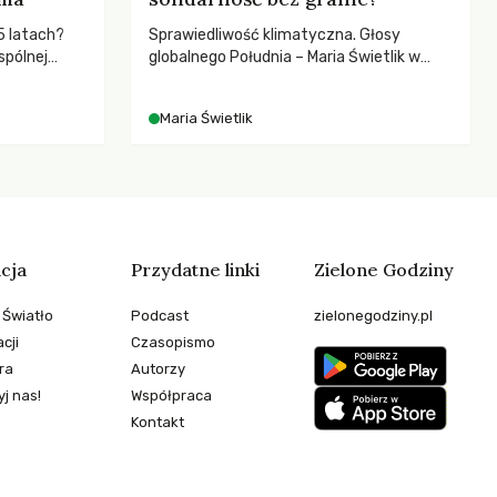
5 latach?
Sprawiedliwość klimatyczna. Głosy
spólnej
globalnego Południa – Maria Świetlik w
hronić
rozmowach o prawach pracowniczych w
zeby
czasach globalnych podziałów.
Maria Świetlik
cja
Przydatne linki
Zielone Godziny
 Światło
Podcast
zielonegodziny.pl
cji
Czasopismo
ra
Autorzy
j nas!
Współpraca
Kontakt