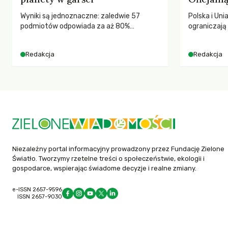
Wyniki są jednoznaczne: zaledwie 57
Polska i Uni
podmiotów odpowiada za aż 80%
ograniczaj
globalnych emisji CO2.
– wynika z
2025 rok. S
Redakcja
Redakcja
dla krajów n
globalnie o
tąpnięcie OD
konsekwencj
dotknięteg
Niezależny portal informacyjny prowadzony przez Fundację Zielone
Światło. Tworzymy rzetelne treści o społeczeństwie, ekologii i
gospodarce, wspierając świadome decyzje i realne zmiany.
e-ISSN 2657-9596
ISSN 2657-9030