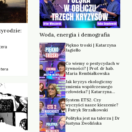
zyrodzie:
Woda, energia i demografia
Piękno troski | Katarzyna
tera
Jagiełło
os, ukazując
Co wiemy o pestycydach w
zką
żywności? | Prof. dr hab.
stera
trzeni oraz
Maria Rembiałkowska
Jak kryzys ekologiczny
zmienia współczesnego
człowieka? | Katarzyna
Kurska-Wilk
System ETS2. Czy
wyczyści nasze kieszenie?
| Patryk Strzałkowski
Polityka jest na talerzu | Dr
Justyna Zwolińska