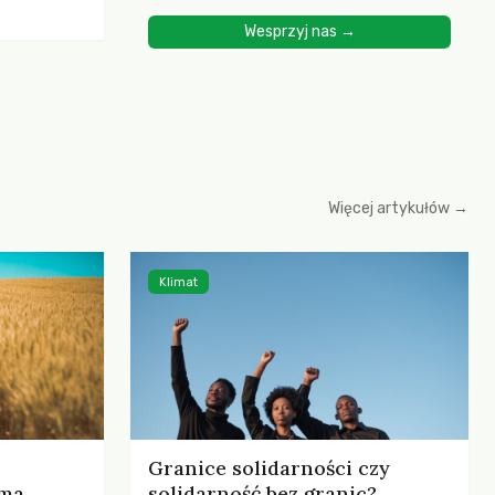
ścią
Wesprzyj nas →
yjnych do
cznych.
iowania
opartego
 zysku
Więcej artykułów →
Klimat
Granice solidarności czy
rma
solidarność bez granic?