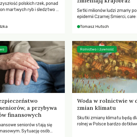
zmieniają krajobraz
rzyszłość polskich rzek, ponad
ton martwych ryb i śledztwo z
Setki milionów ludzi zmarły p
2 Kodeksu karnego. Katastrofa
epidemii Czarnej Śmierci, całe
bnażyła słabość systemu,
opustoszały, a pola zarastały
dzka
Tomasz Hutsch
lił, by prace modernizacyjne
pierwsze liście nowych dębów 
 lawinę zdarzeń prowadzących
się na włoskich wzgórzach, Eu
nej śmierci rzeki.
podnosiła się po jednej z najw
katastrof w swoich dziejach.
two
Rolnictwo i żywność
ezpieczeństwo
Woda w rolnictwie w 
seniorów, a przybywa
zmian klimatu
ów finansowych
Skutki zmiany klimatu będą dl
rolnej w Polsce bardzo dotkliw
nansowe seniorów stają się
stoi przed dwoma ważnymi w
 masowym. Sytuację osób
potrzebą redukcji emisji gazó