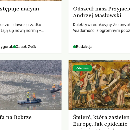
stępuje małymi
Odszedł nasz Przyjaci
Andrzej Masłowski
susze – dawniej rzadko
Kolektyw redakcyjny Zielonyc
tają się nową normą –
Wiadomości z ogromnym poc
dr hab. Mateuszem
straty żegna swojego Przyjaci
m z Centrum Badań Klimatu
Jerzego Andrzeja Masłowskieg
rygoruk
Jacek Zyśk
Redakcja
kochanego Opiekuna, Mecenasa
Zdrowie
fa na Bobrze
Śmierć, która zazielen
Europę. Jak epidemie