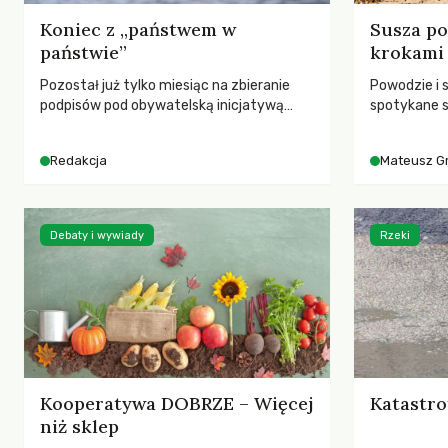
Koniec z „państwem w
Susza po
państwie”
krokami
Pozostał już tylko miesiąc na zbieranie
Powodzie i 
podpisów pod obywatelską inicjatywą
spotykane s
ustawodawczą dotyczącą zmiany Prawa
rozmowa z 
łowieckiego. Fundacja Niech Żyją! apeluje o
Grygorukie
Redakcja
Mateusz G
pełną mobilizację, ponieważ projekt
SGGW.
zawiera historyczne i niezwykle korzystne
rozwiązania dla przyrody i zwierząt,
radykalnie zmieniając dotychczasowy
Debaty i wywiady
Rzeki
paradygmat funkcjonowania łowiectwa w
Polsce.
Kooperatywa DOBRZE – Więcej
Katastro
niż sklep