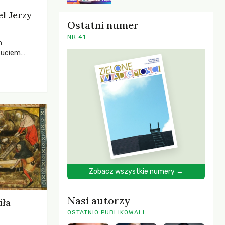
el Jerzy
Ostatni numer
NR 41
h
zuciem
ela –
o,
 i Mentora.
Zobacz wszystkie numery →
Nasi autorzy
iła
OSTATNIO PUBLIKOWALI