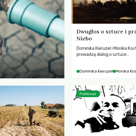
Dwugłos o sztuce i pr
Niebo
Dominika Kieruzel i Monika Kos
prowadzą dialog o sztuce
przedstawiającej niebo i kosm
jej rezonansowy wpływ na lud
Dominika Kieruzel
Monika Ko
wrażliwość, odczuwanie przes
relację z naturą.
Publikacje