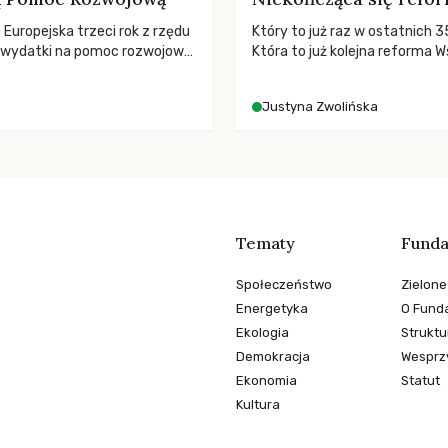
a Europejska trzeci rok z rzędu
Który to już raz w ostatnich 3
ą wydatki na pomoc rozwojową
Która to już kolejna reforma W
 najnowszych danych OECD za
Polityki Rolnej (WPR) mająca c
padki obejmują także wsparcie
rolników i odpowiadać na potr
Justyna Zwolińska
ajbardziej potrzebujących, a
społeczne?
dnotowano największe
A w historii. Jakie będą
e tych decyzji dla świata
o kryzysami i ubóstwem?
Tematy
Funda
Społeczeństwo
Zielone
Energetyka
O Funda
Ekologia
Struktu
Demokracja
Wesprzy
Ekonomia
Statut
Kultura