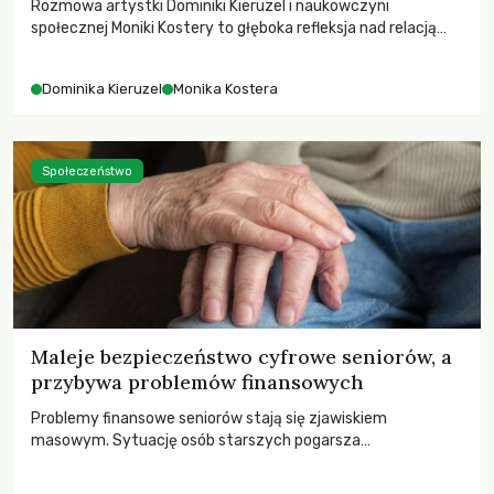
Rozmowa artystki Dominiki Kieruzel i naukowczyni
społecznej Moniki Kostery to głęboka refleksja nad relacją
sztuki, przyrody oraz człowieka w przestrzeni
współczesnego miasta.
Dominika Kieruzel
Monika Kostera
Społeczeństwo
Maleje bezpieczeństwo cyfrowe seniorów, a
przybywa problemów finansowych
Problemy finansowe seniorów stają się zjawiskiem
masowym. Sytuację osób starszych pogarsza
bezwzględność cyberprzestępców.