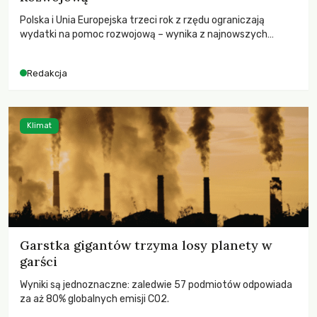
Polska i Unia Europejska trzeci rok z rzędu ograniczają
wydatki na pomoc rozwojową – wynika z najnowszych
danych OECD za 2025 rok. Spadki obejmują także wsparcie
dla krajów najbardziej potrzebujących, a globalnie
Redakcja
odnotowano największe tąpnięcie ODA w historii. Jakie będą
konsekwencje tych decyzji dla świata dotkniętego
kryzysami i ubóstwem?
Klimat
Garstka gigantów trzyma losy planety w
garści
Wyniki są jednoznaczne: zaledwie 57 podmiotów odpowiada
za aż 80% globalnych emisji CO2.