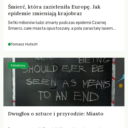
Śmierć, która zazieleniła Europę. Jak
epidemie zmieniają krajobraz
Setki milionów ludzi zmarły podczas epidemii Czarnej
Śmierci, całe miasta opustoszały, a pola zarastały lasem.
Gdy pierwsze liście nowych dębów rozwijały się na włoskich
wzgórzach, Europa dopiero podnosiła się po jednej z
Tomasz Hutsch
największych katastrof w swoich dziejach.
Felietony
Dwugłos o sztuce i przyrodzie: Miasto