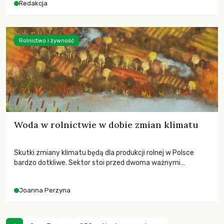
Redakcja
Rolnictwo i żywność
Woda w rolnictwie w dobie zmian klimatu
Skutki zmiany klimatu będą dla produkcji rolnej w Polsce
bardzo dotkliwe. Sektor stoi przed dwoma ważnymi
wyzwaniami – potrzebą redukcji emisji gazów cieplarnianych
oraz koniecznością prowadzenia działań adaptacyjnych do
Joanna Perzyna
zachodzących zmian klimatycznych. Wymagać to będzie
przedefiniowania podejścia do produkcji rolnej opartego
niemal wyłącznie o kryterium zysku ekonomicznego.