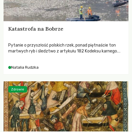
Katastrofa na Bobrze
Pytanie o przyszłość polskich rzek, ponad piętnaście ton
martwych ryb i śledztwo z artykułu 182 Kodeksu karnego.
Katastrofa na Bobrze obnażyła słabość systemu, który
pozwolił, by prace modernizacyjne uruchomiły lawinę
Natalia Rudzka
zdarzeń prowadzących do biologicznej śmierci rzeki.
Zdrowie