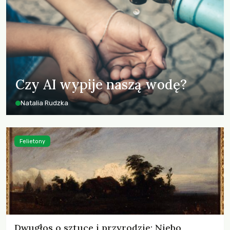
Czy AI wypije naszą wodę?
Natalia Rudzka
Felietony
Dwugłos o sztuce i przyrodzie: Niebo