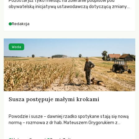
Pozostał już tylko miesiąc na zbieranie podpisów pod
obywatelską inicjatywą ustawodawczą dotyczącą zmiany
Prawa łowieckiego. Fundacja Niech Żyją! apeluje o pełną
mobilizację, ponieważ projekt zawiera historyczne i
Redakcja
niezwykle korzystne rozwiązania dla przyrody i zwierząt,
radykalnie zmieniając dotychczasowy paradygmat
funkcjonowania łowiectwa w Polsce.
Woda
Susza postępuje małymi krokami
Powodzie i susze – dawniej rzadko spotykane stają się nową
normą – rozmowa z dr hab. Mateuszem Grygorukiem z
Centrum Badań Klimatu SGGW.