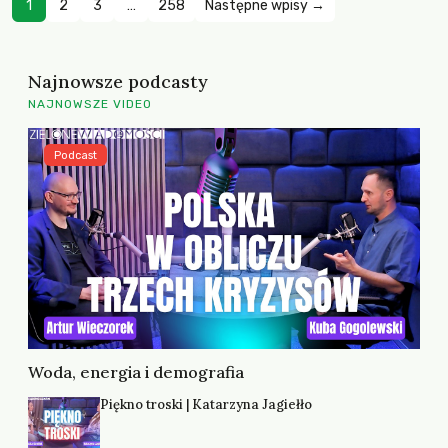
1
2
3
…
258
Następne wpisy →
Najnowsze podcasty
NAJNOWSZE VIDEO
Podcast
Woda, energia i demografia
Piękno troski | Katarzyna Jagiełło