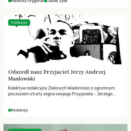
Mateusz Grygoruk
Jacek Zyśk
Publikacje
Odszedł nasz Przyjaciel Jerzy Andrzej
Masłowski
Kolektyw redakcyjny Zielonych Wiadomości z ogromnym
poczuciem straty żegna swojego Przyjaciela – Jerzego
Andrzeja Masłowskiego, kochanego Opiekuna, Mecenasa i
Mentora.
Redakcja