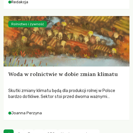
Redakcja
Rolnictwo i żywność
Woda w rolnictwie w dobie zmian klimatu
Skutki zmiany klimatu będą dla produkcji rolnej w Polsce
bardzo dotkliwe. Sektor stoi przed dwoma ważnymi
wyzwaniami – potrzebą redukcji emisji gazów cieplarnianych
oraz koniecznością prowadzenia działań adaptacyjnych do
Joanna Perzyna
zachodzących zmian klimatycznych. Wymagać to będzie
przedefiniowania podejścia do produkcji rolnej opartego
niemal wyłącznie o kryterium zysku ekonomicznego.