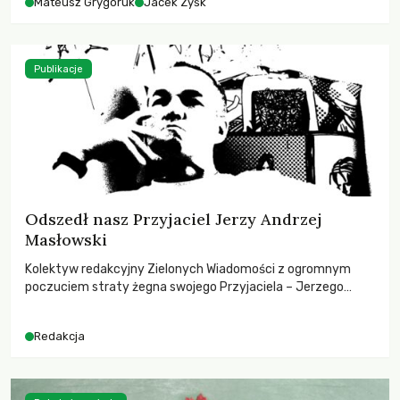
Mateusz Grygoruk
Jacek Zyśk
Publikacje
Odszedł nasz Przyjaciel Jerzy Andrzej
Masłowski
Kolektyw redakcyjny Zielonych Wiadomości z ogromnym
poczuciem straty żegna swojego Przyjaciela – Jerzego
Andrzeja Masłowskiego, kochanego Opiekuna, Mecenasa i
Mentora.
Redakcja