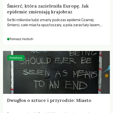
Śmierć, która zazieleniła Europę. Jak
epidemie zmieniają krajobraz
Setki milionów ludzi zmarły podczas epidemii Czarnej
Śmierci, całe miasta opustoszały, a pola zarastały lasem.
Gdy pierwsze liście nowych dębów rozwijały się na włoskich
wzgórzach, Europa dopiero podnosiła się po jednej z
Tomasz Hutsch
największych katastrof w swoich dziejach.
Felietony
Dwugłos o sztuce i przyrodzie: Miasto