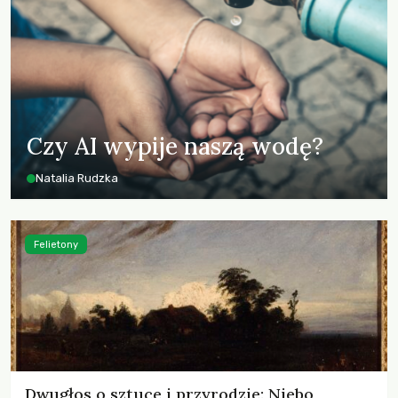
Czy AI wypije naszą wodę?
Natalia Rudzka
Felietony
Dwugłos o sztuce i przyrodzie: Niebo