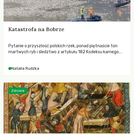
Katastrofa na Bobrze
Pytanie o przyszłość polskich rzek, ponad piętnaście ton
martwych ryb i śledztwo z artykułu 182 Kodeksu karnego.
Katastrofa na Bobrze obnażyła słabość systemu, który
pozwolił, by prace modernizacyjne uruchomiły lawinę
Natalia Rudzka
zdarzeń prowadzących do biologicznej śmierci rzeki.
Zdrowie