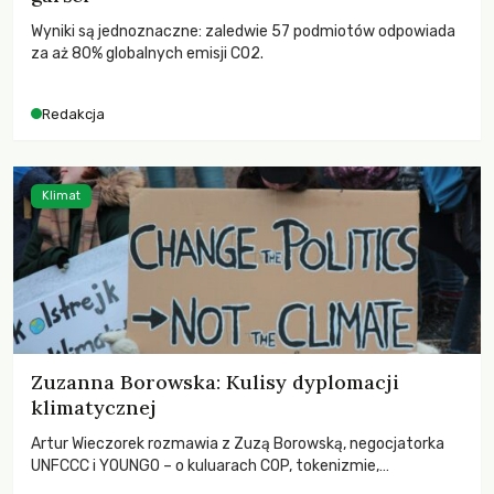
Wyniki są jednoznaczne: zaledwie 57 podmiotów odpowiada
za aż 80% globalnych emisji CO2.
Redakcja
Klimat
Zuzanna Borowska: Kulisy dyplomacji
klimatycznej
Artur Wieczorek rozmawia z Zuzą Borowską, negocjatorka
UNFCCC i YOUNGO – o kuluarach COP, tokenizmie,
różnorodności i nadziei pokładanej w ruchach klimatycznych