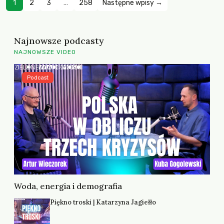
1
2
3
…
258
Następne wpisy →
Najnowsze podcasty
NAJNOWSZE VIDEO
Podcast
Woda, energia i demografia
Piękno troski | Katarzyna Jagiełło