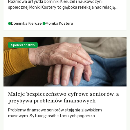
Rozmowa artystki Dominiki Kieruzel i naukowczyni
społecznej Moniki Kostery to głęboka refleksja nad relacją
sztuki, przyrody oraz człowieka w przestrzeni
współczesnego miasta.
Dominika Kieruzel
Monika Kostera
Społeczeństwo
Maleje bezpieczeństwo cyfrowe seniorów, a
przybywa problemów finansowych
Problemy finansowe seniorów stają się zjawiskiem
masowym. Sytuację osób starszych pogarsza
bezwzględność cyberprzestępców.