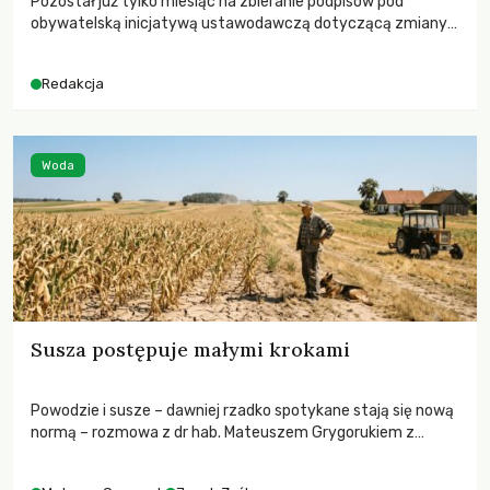
Pozostał już tylko miesiąc na zbieranie podpisów pod
obywatelską inicjatywą ustawodawczą dotyczącą zmiany
Prawa łowieckiego. Fundacja Niech Żyją! apeluje o pełną
mobilizację, ponieważ projekt zawiera historyczne i
Redakcja
niezwykle korzystne rozwiązania dla przyrody i zwierząt,
radykalnie zmieniając dotychczasowy paradygmat
funkcjonowania łowiectwa w Polsce.
Woda
Susza postępuje małymi krokami
Powodzie i susze – dawniej rzadko spotykane stają się nową
normą – rozmowa z dr hab. Mateuszem Grygorukiem z
Centrum Badań Klimatu SGGW.