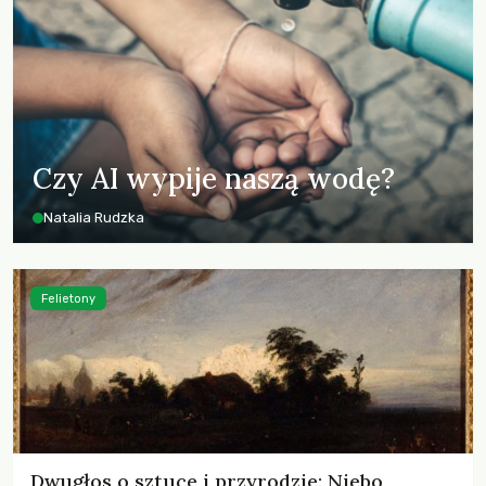
Czy AI wypije naszą wodę?
Natalia Rudzka
Felietony
Dwugłos o sztuce i przyrodzie: Niebo