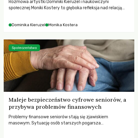
Rozmowa artystki Dominiki Kieruzel i naukowczyni
społecznej Moniki Kostery to głęboka refleksja nad relacją
sztuki, przyrody oraz człowieka w przestrzeni
współczesnego miasta.
Dominika Kieruzel
Monika Kostera
Społeczeństwo
Maleje bezpieczeństwo cyfrowe seniorów, a
przybywa problemów finansowych
Problemy finansowe seniorów stają się zjawiskiem
masowym. Sytuację osób starszych pogarsza
bezwzględność cyberprzestępców.