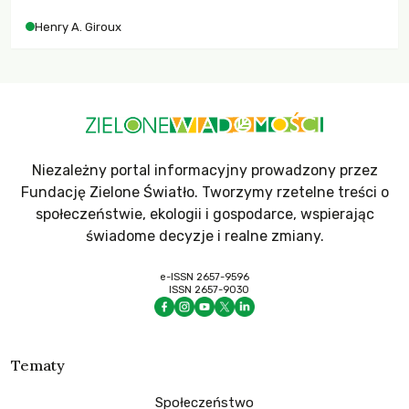
współczesne uniwersytety obronią swoją niezależność i
Henry A. Giroux
wychowają świadomych obywateli?
Niezależny portal informacyjny prowadzony przez
Fundację Zielone Światło. Tworzymy rzetelne treści o
społeczeństwie, ekologii i gospodarce, wspierając
świadome decyzje i realne zmiany.
e-ISSN 2657-9596
ISSN 2657-9030
Tematy
Społeczeństwo