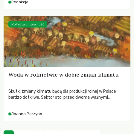
Redakcja
Rolnictwo i żywność
Woda w rolnictwie w dobie zmian klimatu
Skutki zmiany klimatu będą dla produkcji rolnej w Polsce
bardzo dotkliwe. Sektor stoi przed dwoma ważnymi
wyzwaniami – potrzebą redukcji emisji gazów cieplarnianych
oraz koniecznością prowadzenia działań adaptacyjnych do
Joanna Perzyna
zachodzących zmian klimatycznych. Wymagać to będzie
przedefiniowania podejścia do produkcji rolnej opartego
niemal wyłącznie o kryterium zysku ekonomicznego.