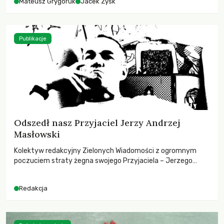
Mateusz Grygoruk
Jacek Zyśk
Publikacje
Odszedł nasz Przyjaciel Jerzy Andrzej
Masłowski
Kolektyw redakcyjny Zielonych Wiadomości z ogromnym
poczuciem straty żegna swojego Przyjaciela – Jerzego
Andrzeja Masłowskiego, kochanego Opiekuna, Mecenasa i
Mentora.
Redakcja