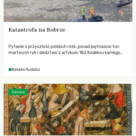
Katastrofa na Bobrze
Pytanie o przyszłość polskich rzek, ponad piętnaście ton
martwych ryb i śledztwo z artykułu 182 Kodeksu karnego.
Katastrofa na Bobrze obnażyła słabość systemu, który
pozwolił, by prace modernizacyjne uruchomiły lawinę
Natalia Rudzka
zdarzeń prowadzących do biologicznej śmierci rzeki.
Zdrowie