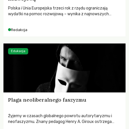
Polska i Unia Europejska trzeci rok z rzędu ograniczają
wydatki na pomoc rozwojową – wynika z najnowszych
danych OECD za 2025 rok. Spadki obejmują także wsparcie
dla krajów najbardziej potrzebujących, a globalnie
Redakcja
odnotowano największe tąpnięcie ODA w historii. Jakie będą
konsekwencje tych decyzji dla świata dotkniętego
kryzysami i ubóstwem?
Edukacja
Plaga neoliberalnego faszyzmu
Żyjemy w czasach globalnego powrotu autorytaryzmu i
neofaszyzmu. Znany pedagog Henry A. Giroux ostrzega
przed korporacyjną tyranią niszczącą społeczeństwo. Czy