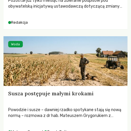
Pozostał już tylko miesiąc na zbieranie podpisów pod
obywatelską inicjatywą ustawodawczą dotyczącą zmiany
Prawa łowieckiego. Fundacja Niech Żyją! apeluje o pełną
mobilizację, ponieważ projekt zawiera historyczne i
Redakcja
niezwykle korzystne rozwiązania dla przyrody i zwierząt,
radykalnie zmieniając dotychczasowy paradygmat
funkcjonowania łowiectwa w Polsce.
Woda
Susza postępuje małymi krokami
Powodzie i susze – dawniej rzadko spotykane stają się nową
normą – rozmowa z dr hab. Mateuszem Grygorukiem z
Centrum Badań Klimatu SGGW.