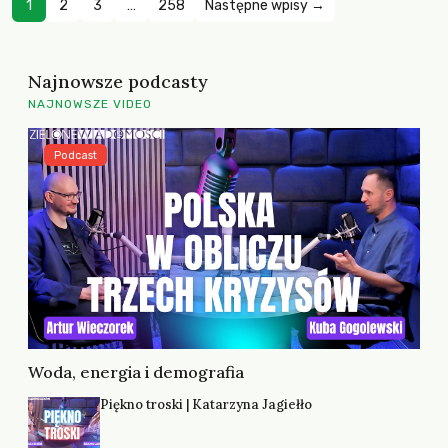
1
2
3
…
258
Następne wpisy →
Najnowsze podcasty
NAJNOWSZE VIDEO
Podcast
Woda, energia i demografia
Piękno troski | Katarzyna Jagiełło