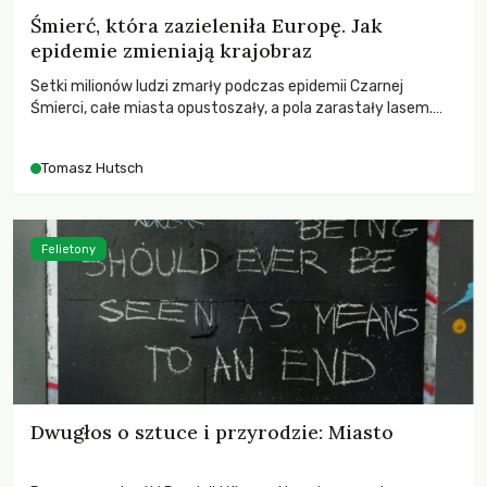
Śmierć, która zazieleniła Europę. Jak
epidemie zmieniają krajobraz
Setki milionów ludzi zmarły podczas epidemii Czarnej
Śmierci, całe miasta opustoszały, a pola zarastały lasem.
Gdy pierwsze liście nowych dębów rozwijały się na włoskich
wzgórzach, Europa dopiero podnosiła się po jednej z
Tomasz Hutsch
największych katastrof w swoich dziejach.
Felietony
Dwugłos o sztuce i przyrodzie: Miasto