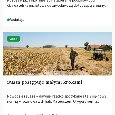
Pozostał już tylko miesiąc na zbieranie podpisów pod
obywatelską inicjatywą ustawodawczą dotyczącą zmiany
Prawa łowieckiego. Fundacja Niech Żyją! apeluje o pełną
mobilizację, ponieważ projekt zawiera historyczne i
Redakcja
niezwykle korzystne rozwiązania dla przyrody i zwierząt,
radykalnie zmieniając dotychczasowy paradygmat
funkcjonowania łowiectwa w Polsce.
Woda
Susza postępuje małymi krokami
Powodzie i susze – dawniej rzadko spotykane stają się nową
normą – rozmowa z dr hab. Mateuszem Grygorukiem z
Centrum Badań Klimatu SGGW.