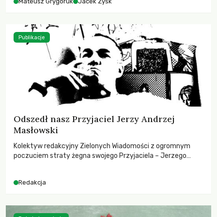
Mateusz Grygoruk
Jacek Zyśk
Publikacje
Odszedł nasz Przyjaciel Jerzy Andrzej
Masłowski
Kolektyw redakcyjny Zielonych Wiadomości z ogromnym
poczuciem straty żegna swojego Przyjaciela – Jerzego
Andrzeja Masłowskiego, kochanego Opiekuna, Mecenasa i
Mentora.
Redakcja