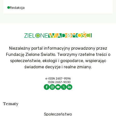
dla krajów najbardziej potrzebujących, a globalnie
Redakcja
odnotowano największe tąpnięcie ODA w historii. Jakie będą
konsekwencje tych decyzji dla świata dotkniętego
kryzysami i ubóstwem?
Niezależny portal informacyjny prowadzony przez
Fundację Zielone Światło. Tworzymy rzetelne treści o
społeczeństwie, ekologii i gospodarce, wspierając
świadome decyzje i realne zmiany.
e-ISSN 2657-9596
ISSN 2657-9030
Tematy
Społeczeństwo