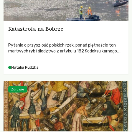
Katastrofa na Bobrze
Pytanie o przyszłość polskich rzek, ponad piętnaście ton
martwych ryb i śledztwo z artykułu 182 Kodeksu karnego.
Katastrofa na Bobrze obnażyła słabość systemu, który
pozwolił, by prace modernizacyjne uruchomiły lawinę
Natalia Rudzka
zdarzeń prowadzących do biologicznej śmierci rzeki.
Zdrowie