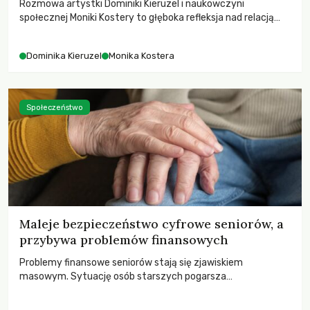
Rozmowa artystki Dominiki Kieruzel i naukowczyni
społecznej Moniki Kostery to głęboka refleksja nad relacją
sztuki, przyrody oraz człowieka w przestrzeni
współczesnego miasta.
Dominika Kieruzel
Monika Kostera
Społeczeństwo
Maleje bezpieczeństwo cyfrowe seniorów, a
przybywa problemów finansowych
Problemy finansowe seniorów stają się zjawiskiem
masowym. Sytuację osób starszych pogarsza
bezwzględność cyberprzestępców.