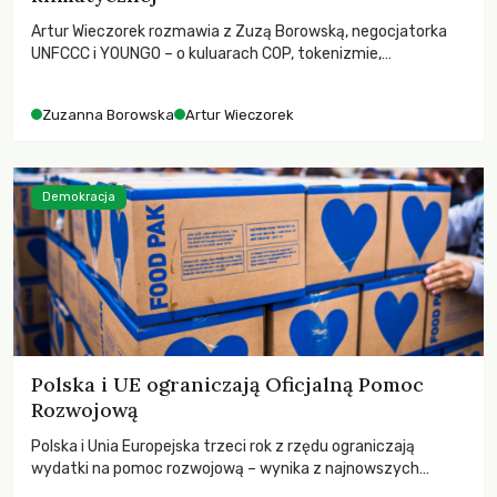
Artur Wieczorek rozmawia z Zuzą Borowską, negocjatorka
UNFCCC i YOUNGO – o kuluarach COP, tokenizmie,
różnorodności i nadziei pokładanej w ruchach klimatycznych
Zuzanna Borowska
Artur Wieczorek
Demokracja
Polska i UE ograniczają Oficjalną Pomoc
Rozwojową
Polska i Unia Europejska trzeci rok z rzędu ograniczają
wydatki na pomoc rozwojową – wynika z najnowszych
danych OECD za 2025 rok. Spadki obejmują także wsparcie