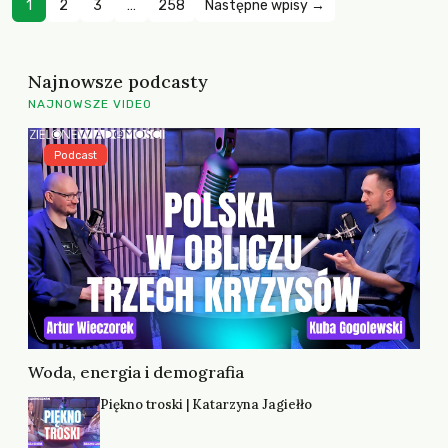
1
2
3
…
258
Następne wpisy →
Najnowsze podcasty
NAJNOWSZE VIDEO
Podcast
Woda, energia i demografia
Piękno troski | Katarzyna Jagiełło