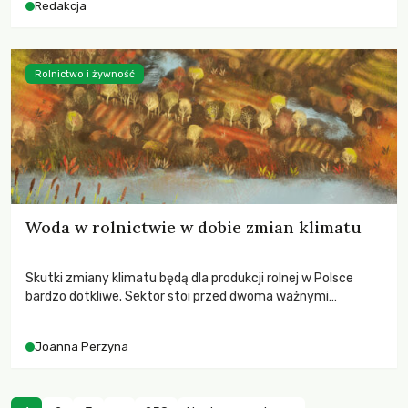
Redakcja
Rolnictwo i żywność
Woda w rolnictwie w dobie zmian klimatu
Skutki zmiany klimatu będą dla produkcji rolnej w Polsce
bardzo dotkliwe. Sektor stoi przed dwoma ważnymi
wyzwaniami – potrzebą redukcji emisji gazów cieplarnianych
oraz koniecznością prowadzenia działań adaptacyjnych do
Joanna Perzyna
zachodzących zmian klimatycznych. Wymagać to będzie
przedefiniowania podejścia do produkcji rolnej opartego
niemal wyłącznie o kryterium zysku ekonomicznego.