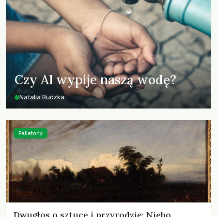
Czy AI wypije naszą wodę?
Natalia Rudzka
Felietony
Dwugłos o sztuce i przyrodzie: Niebo