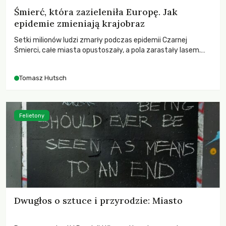
Śmierć, która zazieleniła Europę. Jak
epidemie zmieniają krajobraz
Setki milionów ludzi zmarły podczas epidemii Czarnej
Śmierci, całe miasta opustoszały, a pola zarastały lasem.
Gdy pierwsze liście nowych dębów rozwijały się na włoskich
wzgórzach, Europa dopiero podnosiła się po jednej z
Tomasz Hutsch
największych katastrof w swoich dziejach.
Felietony
Dwugłos o sztuce i przyrodzie: Miasto