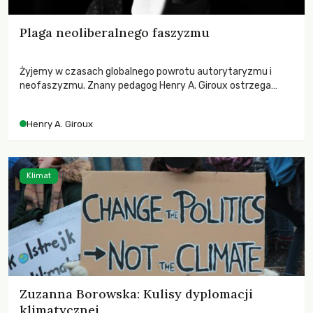
Plaga neoliberalnego faszyzmu
Żyjemy w czasach globalnego powrotu autorytaryzmu i
neofaszyzmu. Znany pedagog Henry A. Giroux ostrzega
przed korporacyjną tyranią niszczącą społeczeństwo. Czy
współczesne uniwersytety obronią swoją niezależność i
Henry A. Giroux
wychowają świadomych obywateli?
Klimat
Zuzanna Borowska: Kulisy dyplomacji
klimatycznej