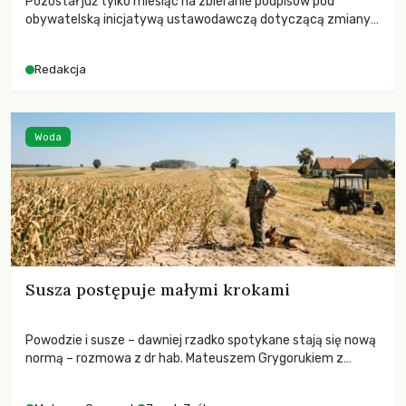
Pozostał już tylko miesiąc na zbieranie podpisów pod
obywatelską inicjatywą ustawodawczą dotyczącą zmiany
Prawa łowieckiego. Fundacja Niech Żyją! apeluje o pełną
mobilizację, ponieważ projekt zawiera historyczne i
Redakcja
niezwykle korzystne rozwiązania dla przyrody i zwierząt,
radykalnie zmieniając dotychczasowy paradygmat
funkcjonowania łowiectwa w Polsce.
Woda
Susza postępuje małymi krokami
Powodzie i susze – dawniej rzadko spotykane stają się nową
normą – rozmowa z dr hab. Mateuszem Grygorukiem z
Centrum Badań Klimatu SGGW.