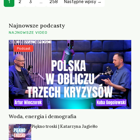
1
2
3
…
258
Następne wpisy →
Najnowsze podcasty
NAJNOWSZE VIDEO
Podcast
Woda, energia i demografia
Piękno troski | Katarzyna Jagiełło