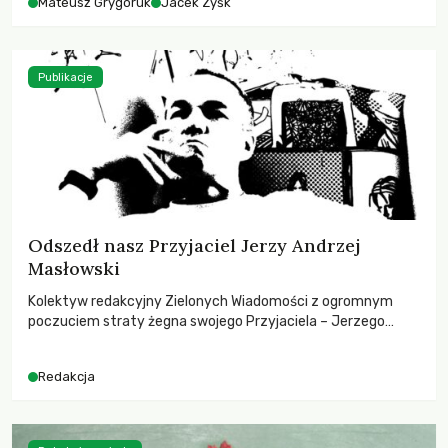
Mateusz Grygoruk
Jacek Zyśk
Publikacje
Odszedł nasz Przyjaciel Jerzy Andrzej
Masłowski
Kolektyw redakcyjny Zielonych Wiadomości z ogromnym
poczuciem straty żegna swojego Przyjaciela – Jerzego
Andrzeja Masłowskiego, kochanego Opiekuna, Mecenasa i
Mentora.
Redakcja