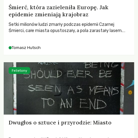
Śmierć, która zazieleniła Europę. Jak
epidemie zmieniają krajobraz
Setki milionów ludzi zmarły podczas epidemii Czarnej
Śmierci, całe miasta opustoszały, a pola zarastały lasem.
Gdy pierwsze liście nowych dębów rozwijały się na włoskich
wzgórzach, Europa dopiero podnosiła się po jednej z
Tomasz Hutsch
największych katastrof w swoich dziejach.
Felietony
Dwugłos o sztuce i przyrodzie: Miasto