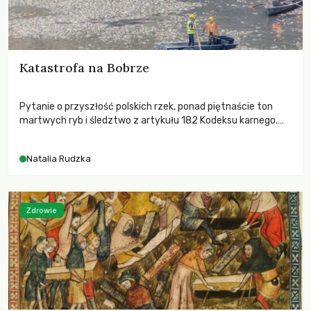
Katastrofa na Bobrze
Pytanie o przyszłość polskich rzek, ponad piętnaście ton
martwych ryb i śledztwo z artykułu 182 Kodeksu karnego.
Katastrofa na Bobrze obnażyła słabość systemu, który
pozwolił, by prace modernizacyjne uruchomiły lawinę
Natalia Rudzka
zdarzeń prowadzących do biologicznej śmierci rzeki.
Zdrowie