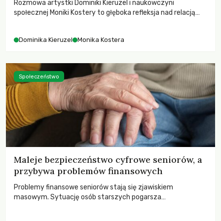
Rozmowa artystki Dominiki Kieruzel i naukowczyni
społecznej Moniki Kostery to głęboka refleksja nad relacją
sztuki, przyrody oraz człowieka w przestrzeni
współczesnego miasta.
Dominika Kieruzel
Monika Kostera
Społeczeństwo
Maleje bezpieczeństwo cyfrowe seniorów, a
przybywa problemów finansowych
Problemy finansowe seniorów stają się zjawiskiem
masowym. Sytuację osób starszych pogarsza
bezwzględność cyberprzestępców.