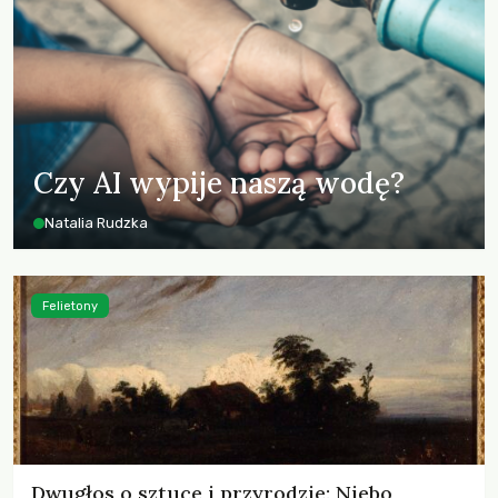
Czy AI wypije naszą wodę?
Natalia Rudzka
Felietony
Dwugłos o sztuce i przyrodzie: Niebo