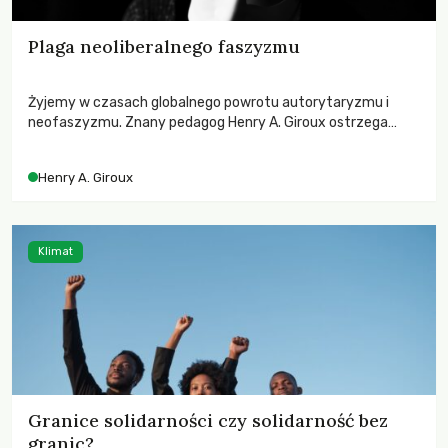
Plaga neoliberalnego faszyzmu
Żyjemy w czasach globalnego powrotu autorytaryzmu i
neofaszyzmu. Znany pedagog Henry A. Giroux ostrzega
przed korporacyjną tyranią niszczącą społeczeństwo. Czy
współczesne uniwersytety obronią swoją niezależność i
Henry A. Giroux
wychowają świadomych obywateli?
Klimat
Granice solidarności czy solidarność bez
granic?