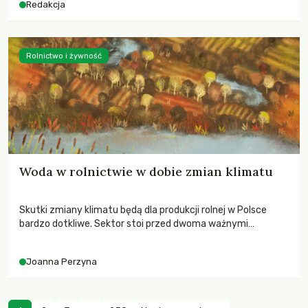
Redakcja
Rolnictwo i żywność
Woda w rolnictwie w dobie zmian klimatu
Skutki zmiany klimatu będą dla produkcji rolnej w Polsce
bardzo dotkliwe. Sektor stoi przed dwoma ważnymi
wyzwaniami – potrzebą redukcji emisji gazów cieplarnianych
oraz koniecznością prowadzenia działań adaptacyjnych do
Joanna Perzyna
zachodzących zmian klimatycznych. Wymagać to będzie
przedefiniowania podejścia do produkcji rolnej opartego
niemal wyłącznie o kryterium zysku ekonomicznego.