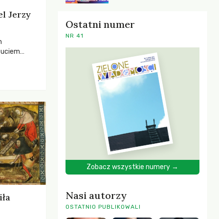
el Jerzy
Ostatni numer
NR 41
h
zuciem
ela –
o,
 i Mentora.
Zobacz wszystkie numery →
Nasi autorzy
iła
OSTATNIO PUBLIKOWALI