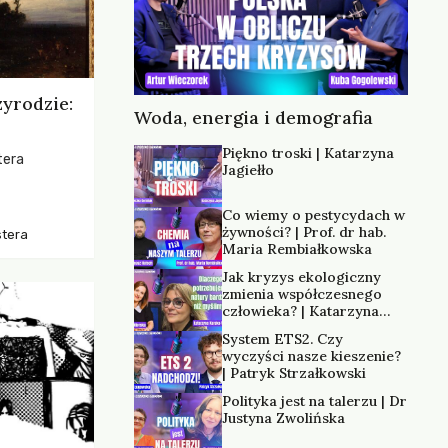
zyrodzie:
Woda, energia i demografia
Piękno troski | Katarzyna
tera
Jagiełło
os, ukazując
Co wiemy o pestycydach w
zką
żywności? | Prof. dr hab.
stera
trzeni oraz
Maria Rembiałkowska
Jak kryzys ekologiczny
zmienia współczesnego
człowieka? | Katarzyna
Kurska-Wilk
System ETS2. Czy
wyczyści nasze kieszenie?
| Patryk Strzałkowski
Polityka jest na talerzu | Dr
Justyna Zwolińska