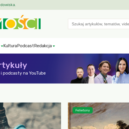
odowiska.
Search
for:
Kultura
Podcast
Redakcja
rtykuły
i podcasty na YouTube
Felietony