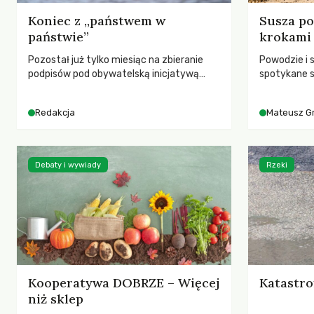
Koniec z „państwem w
Susza po
państwie”
krokami
Pozostał już tylko miesiąc na zbieranie
Powodzie i 
podpisów pod obywatelską inicjatywą
spotykane s
ustawodawczą dotyczącą zmiany Prawa
rozmowa z 
łowieckiego. Fundacja Niech Żyją! apeluje o
Grygorukie
Redakcja
Mateusz G
pełną mobilizację, ponieważ projekt
SGGW.
zawiera historyczne i niezwykle korzystne
rozwiązania dla przyrody i zwierząt,
radykalnie zmieniając dotychczasowy
Debaty i wywiady
Rzeki
paradygmat funkcjonowania łowiectwa w
Polsce.
Kooperatywa DOBRZE – Więcej
Katastro
niż sklep