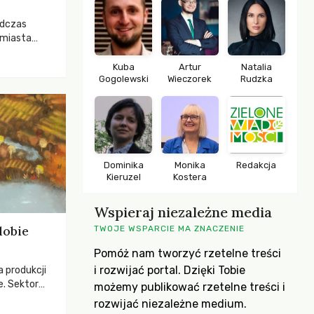
odczas
 miasta
 lasem. Gdy
rozwijały
Kuba
Artur
Natalia
Gogolewski
Wieczorek
Rudzka
ropa dopiero
iększych
Dominika
Monika
Redakcja
Kieruzel
Kostera
Wspieraj niezależne media
dobie
TWOJE WSPARCIE MA ZNACZENIE
Pomóż nam tworzyć rzetelne treści
i rozwijać portal. Dzięki Tobie
a produkcji
e. Sektor
możemy publikować rzetelne treści i
yzwaniami –
rozwijać niezależne medium.
w