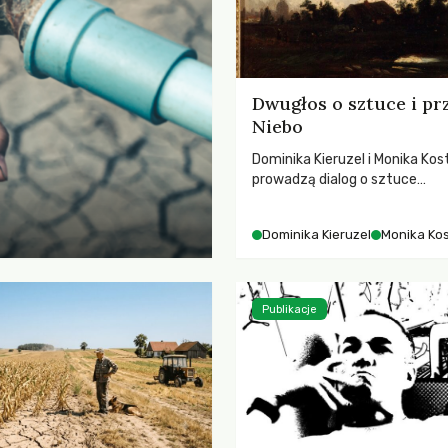
Dwugłos o sztuce i pr
Niebo
Dominika Kieruzel i Monika Kos
prowadzą dialog o sztuce
przedstawiającej niebo i kosm
jej rezonansowy wpływ na lud
Dominika Kieruzel
Monika Ko
wrażliwość, odczuwanie przes
relację z naturą.
Publikacje