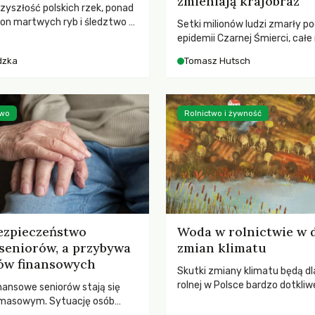
zmieniają krajobraz
rzyszłość polskich rzek, ponad
ton martwych ryb i śledztwo z
Setki milionów ludzi zmarły p
2 Kodeksu karnego. Katastrofa
epidemii Czarnej Śmierci, całe
bnażyła słabość systemu,
opustoszały, a pola zarastały
dzka
Tomasz Hutsch
lił, by prace modernizacyjne
pierwsze liście nowych dębów 
 lawinę zdarzeń prowadzących
się na włoskich wzgórzach, Eu
nej śmierci rzeki.
podnosiła się po jednej z najw
katastrof w swoich dziejach.
two
Rolnictwo i żywność
ezpieczeństwo
Woda w rolnictwie w 
seniorów, a przybywa
zmian klimatu
ów finansowych
Skutki zmiany klimatu będą dl
rolnej w Polsce bardzo dotkliw
nansowe seniorów stają się
stoi przed dwoma ważnymi w
 masowym. Sytuację osób
potrzebą redukcji emisji gazó