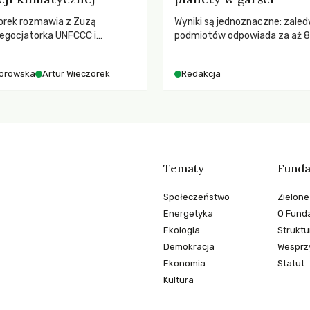
orek rozmawia z Zuzą
Wyniki są jednoznaczne: zaled
egocjatorka UNFCCC i
podmiotów odpowiada za aż 
kuluarach COP, tokenizmie,
globalnych emisji CO2.
i i nadziei pokładanej w
orowska
Artur Wieczorek
Redakcja
imatycznych
Tematy
Funda
Społeczeństwo
Zielone
Energetyka
O Funda
Ekologia
Struktu
Demokracja
Wesprzy
Ekonomia
Statut
Kultura