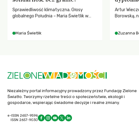
Sprawiedliwość klimatyczna. Głosy
Artur Wiecz
globalnego Południa – Maria Świetlik w
Borowską, n
rozmowach o prawach pracowniczych w
YOUNGO – o 
czasach globalnych podziałów.
różnorodnośc
Maria Świetlik
Zuzanna B
ruchach kl
Niezależny portal informacyjny prowadzony przez Fundację Zielone
Światło. Tworzymy rzetelne treści o społeczeństwie, ekologii i
gospodarce, wspierając świadome decyzje i realne zmiany.
e-ISSN 2657-9596
ISSN 2657-9030