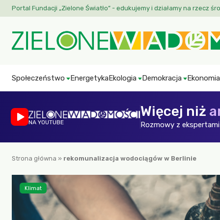
Portal Fundacji „Zielone Światło” - edukujemy i działamy na rzecz śr
Społeczeństwo
Energetyka
Ekologia
Demokracja
Ekonomia
Więcej niż
a
NA YOUTUBE
Rozmowy z ekspertami 
Strona główna
»
rekomunalizacja wodociągów w Berlinie
Klimat