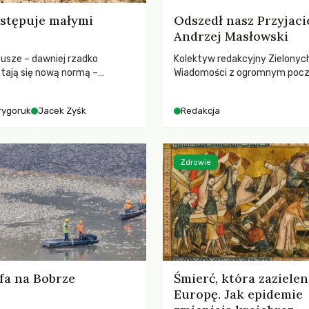
stępuje małymi
Odszedł nasz Przyjaci
Andrzej Masłowski
susze – dawniej rzadko
Kolektyw redakcyjny Zielonyc
tają się nową normą –
Wiadomości z ogromnym poc
dr hab. Mateuszem
straty żegna swojego Przyjaci
m z Centrum Badań Klimatu
Jerzego Andrzeja Masłowskieg
rygoruk
Jacek Zyśk
Redakcja
kochanego Opiekuna, Mecenasa
Zdrowie
fa na Bobrze
Śmierć, która zazielen
Europę. Jak epidemie