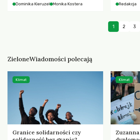
starszych 
Dominika Kieruzel
Monika Kostera
Redakcja
współczesnego miasta.
cyberprzes
1
2
3
ZieloneWiadomości polecają
Klimat
Klimat
Granice solidarności czy
Zuzanna 
solidarność bez granic?
dyplomac