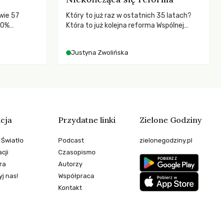
wie 57
Który to już raz w ostatnich 35 latach?
80%
Która to już kolejna reforma Wspólnej
Polityki Rolnej (WPR) mająca chronić
rolników i odpowiadać na potrzeby
Justyna Zwolińska
społeczne?
cja
Przydatne linki
Zielone Godziny
 Światło
Podcast
zielonegodziny.pl
cji
Czasopismo
ra
Autorzy
j nas!
Współpraca
Kontakt