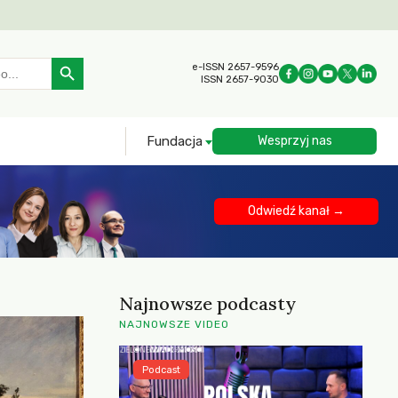
Search Button
e-ISSN 2657-9596
ISSN 2657-9030
Fundacja
Wesprzyj nas
Odwiedź kanał →
Najnowsze podcasty
NAJNOWSZE VIDEO
Podcast