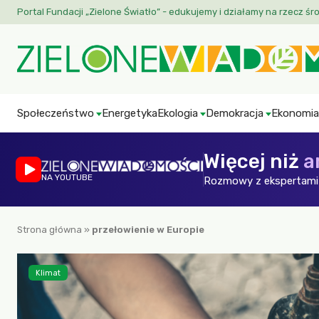
Portal Fundacji „Zielone Światło” - edukujemy i działamy na rzecz śr
Społeczeństwo
Energetyka
Ekologia
Demokracja
Ekonomia
Więcej niż
a
NA YOUTUBE
Rozmowy z ekspertami 
Strona główna
»
przełowienie w Europie
Klimat