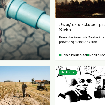
Dwugłos o sztuce i pr
Niebo
Dominika Kieruzel i Monika Kos
prowadzą dialog o sztuce
przedstawiającej niebo i kosm
jej rezonansowy wpływ na lud
Dominika Kieruzel
Monika Ko
wrażliwość, odczuwanie przes
relację z naturą.
Publikacje