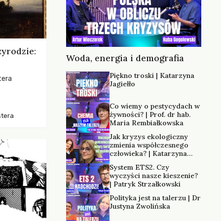
zyrodzie:
Woda, energia i demografia
Piękno troski | Katarzyna
tera
Jagiełło
os, ukazując
Co wiemy o pestycydach w
zką
żywności? | Prof. dr hab.
stera
trzeni oraz
Maria Rembiałkowska
Jak kryzys ekologiczny
zmienia współczesnego
człowieka? | Katarzyna
Kurska-Wilk
System ETS2. Czy
wyczyści nasze kieszenie?
| Patryk Strzałkowski
Polityka jest na talerzu | Dr
Justyna Zwolińska