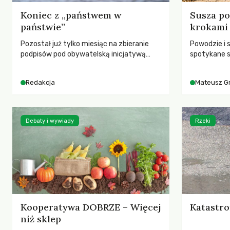
Koniec z „państwem w
Susza po
państwie”
krokami
Pozostał już tylko miesiąc na zbieranie
Powodzie i 
podpisów pod obywatelską inicjatywą
spotykane s
ustawodawczą dotyczącą zmiany Prawa
rozmowa z 
łowieckiego. Fundacja Niech Żyją! apeluje o
Grygorukie
Redakcja
Mateusz G
pełną mobilizację, ponieważ projekt
SGGW.
zawiera historyczne i niezwykle korzystne
rozwiązania dla przyrody i zwierząt,
radykalnie zmieniając dotychczasowy
Debaty i wywiady
Rzeki
paradygmat funkcjonowania łowiectwa w
Polsce.
Kooperatywa DOBRZE – Więcej
Katastro
niż sklep