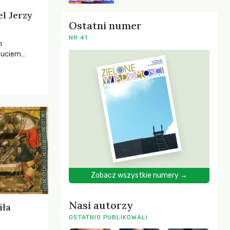
el Jerzy
Ostatni numer
NR 41
h
zuciem
ela –
o,
 i Mentora.
Zobacz wszystkie numery →
Nasi autorzy
iła
OSTATNIO PUBLIKOWALI