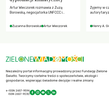
Artur Wieczorek rozmawia z Zuzą
Żyjemy w c
Borowską, negocjatorka UNFCCC i
autorytary
YOUNGO – o kuluarach COP, tokenizmie,
pedagog Hen
różnorodności i nadziei pokładanej w
korporacyjn
Zuzanna Borowska
Artur Wieczorek
Henry A. G
ruchach klimatycznych
społeczeńs
uniwersytet
wychowają 
Niezależny portal informacyjny prowadzony przez Fundację Zielone
Światło. Tworzymy rzetelne treści o społeczeństwie, ekologii i
gospodarce, wspierając świadome decyzje i realne zmiany.
e-ISSN 2657-9596
ISSN 2657-9030