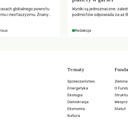
zasach globalnego powrotu
Wyniki są jednoznaczne: zaled
zmu i neofaszyzmu. Znany
podmiotów odpowiada za aż 
ry A. Giroux ostrzega przed
globalnych emisji CO2.
ą tyranią niszczącą
iroux
Redakcja
two. Czy współczesne
y obronią swoją niezależność i
świadomych obywateli?
Tematy
Funda
Społeczeństwo
Zielone
Energetyka
O Funda
Ekologia
Struktu
Demokracja
Wesprzy
Ekonomia
Statut
Kultura