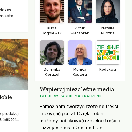
odczas
 miasta
 lasem. Gdy
rozwijały
Kuba
Artur
Natalia
Gogolewski
Wieczorek
Rudzka
ropa dopiero
iększych
Dominika
Monika
Redakcja
Kieruzel
Kostera
Wspieraj niezależne media
dobie
TWOJE WSPARCIE MA ZNACZENIE
Pomóż nam tworzyć rzetelne treści
i rozwijać portal. Dzięki Tobie
a produkcji
e. Sektor
możemy publikować rzetelne treści i
yzwaniami –
rozwijać niezależne medium.
w