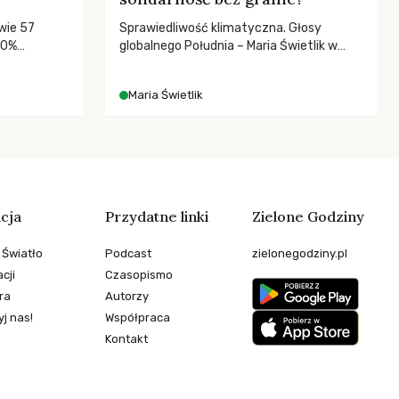
wie 57
Sprawiedliwość klimatyczna. Głosy
80%
globalnego Południa – Maria Świetlik w
rozmowach o prawach pracowniczych w
czasach globalnych podziałów.
Maria Świetlik
cja
Przydatne linki
Zielone Godziny
 Światło
Podcast
zielonegodziny.pl
cji
Czasopismo
ra
Autorzy
j nas!
Współpraca
Kontakt