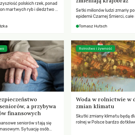
zmieniają krajobraz
rzyszłość polskich rzek, ponad
ton martwych ryb i śledztwo z
Setki milionów ludzi zmarły p
2 Kodeksu karnego. Katastrofa
epidemii Czarnej Śmierci, całe
bnażyła słabość systemu,
opustoszały, a pola zarastały
dzka
Tomasz Hutsch
lił, by prace modernizacyjne
pierwsze liście nowych dębów 
 lawinę zdarzeń prowadzących
się na włoskich wzgórzach, Eu
nej śmierci rzeki.
podnosiła się po jednej z najw
katastrof w swoich dziejach.
two
Rolnictwo i żywność
ezpieczeństwo
Woda w rolnictwie w 
seniorów, a przybywa
zmian klimatu
ów finansowych
Skutki zmiany klimatu będą dl
rolnej w Polsce bardzo dotkliw
nansowe seniorów stają się
stoi przed dwoma ważnymi w
 masowym. Sytuację osób
potrzebą redukcji emisji gazó