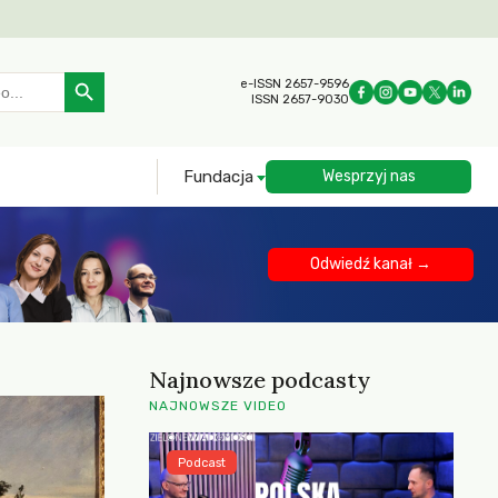
Search Button
e-ISSN 2657-9596
ISSN 2657-9030
Fundacja
Wesprzyj nas
Odwiedź kanał →
Najnowsze podcasty
NAJNOWSZE VIDEO
Podcast