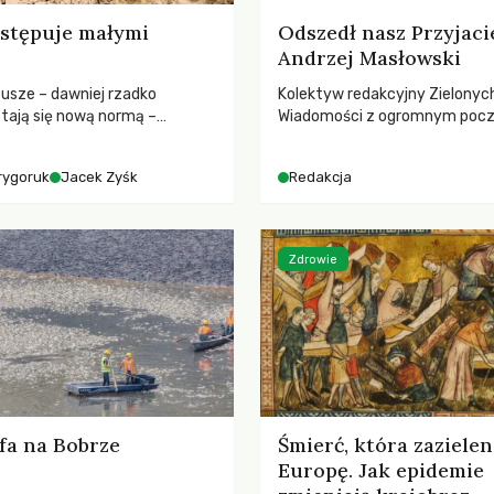
stępuje małymi
Odszedł nasz Przyjaci
Andrzej Masłowski
susze – dawniej rzadko
Kolektyw redakcyjny Zielonyc
tają się nową normą –
Wiadomości z ogromnym poc
dr hab. Mateuszem
straty żegna swojego Przyjaci
m z Centrum Badań Klimatu
Jerzego Andrzeja Masłowskieg
rygoruk
Jacek Zyśk
Redakcja
kochanego Opiekuna, Mecenasa
Zdrowie
fa na Bobrze
Śmierć, która zazielen
Europę. Jak epidemie