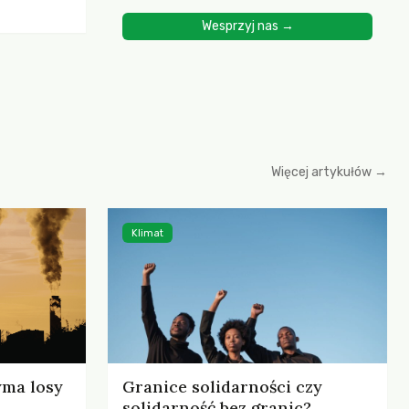
ścią
Wesprzyj nas →
yjnych do
cznych.
iowania
opartego
 zysku
Więcej artykułów →
Klimat
yma losy
Granice solidarności czy
solidarność bez granic?