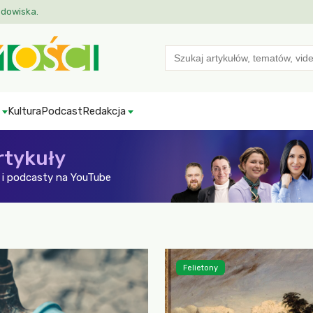
odowiska.
Search
for:
Kultura
Podcast
Redakcja
rtykuły
i podcasty na YouTube
Felietony