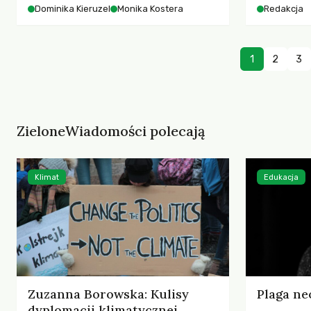
starszych 
Dominika Kieruzel
Monika Kostera
Redakcja
współczesnego miasta.
cyberprzes
1
2
3
ZieloneWiadomości polecają
Klimat
Edukacja
Zuzanna Borowska: Kulisy
Plaga ne
dyplomacji klimatycznej