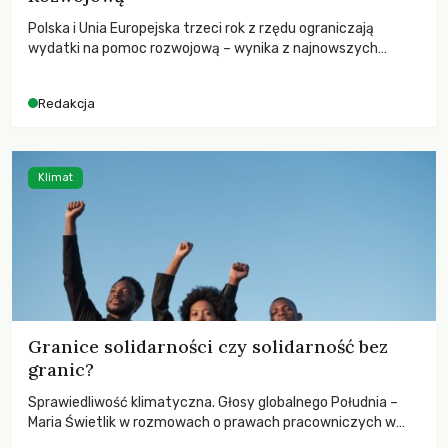
Polska i Unia Europejska trzeci rok z rzędu ograniczają
wydatki na pomoc rozwojową – wynika z najnowszych
danych OECD za 2025 rok. Spadki obejmują także wsparcie
dla krajów najbardziej potrzebujących, a globalnie
Redakcja
odnotowano największe tąpnięcie ODA w historii. Jakie będą
konsekwencje tych decyzji dla świata dotkniętego
kryzysami i ubóstwem?
Klimat
Granice solidarności czy solidarność bez
granic?
Sprawiedliwość klimatyczna. Głosy globalnego Południa –
Maria Świetlik w rozmowach o prawach pracowniczych w
czasach globalnych podziałów.