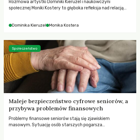
Rozmowa artystki Dominiki Kieruzel i naukowczyni
społecznej Moniki Kostery to głęboka refleksja nad relacją
sztuki, przyrody oraz człowieka w przestrzeni
współczesnego miasta.
Dominika Kieruzel
Monika Kostera
Społeczeństwo
Maleje bezpieczeństwo cyfrowe seniorów, a
przybywa problemów finansowych
Problemy finansowe seniorów stają się zjawiskiem
masowym. Sytuację osób starszych pogarsza
bezwzględność cyberprzestępców.