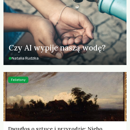
Czy AI wypije naszą wodę?
Natalia Rudzka
Felietony
Dwugłos o sztuce i przyrodzie: Niebo