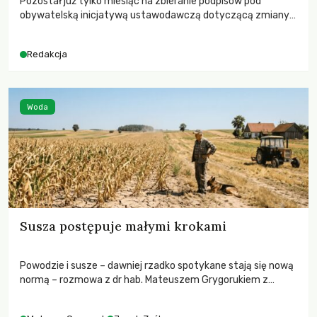
Pozostał już tylko miesiąc na zbieranie podpisów pod
obywatelską inicjatywą ustawodawczą dotyczącą zmiany
Prawa łowieckiego. Fundacja Niech Żyją! apeluje o pełną
mobilizację, ponieważ projekt zawiera historyczne i
Redakcja
niezwykle korzystne rozwiązania dla przyrody i zwierząt,
radykalnie zmieniając dotychczasowy paradygmat
funkcjonowania łowiectwa w Polsce.
Woda
Susza postępuje małymi krokami
Powodzie i susze – dawniej rzadko spotykane stają się nową
normą – rozmowa z dr hab. Mateuszem Grygorukiem z
Centrum Badań Klimatu SGGW.