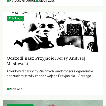
Mateusz Grygoruk
Jacek Zyśk
Publikacje
Odszedł nasz Przyjaciel Jerzy Andrzej
Masłowski
Kolektyw redakcyjny Zielonych Wiadomości z ogromnym
poczuciem straty żegna swojego Przyjaciela – Jerzego
Andrzeja Masłowskiego, kochanego Opiekuna, Mecenasa i
Mentora.
Redakcja