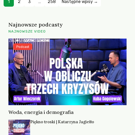
1
2
3
…
258
Następne wpisy →
Najnowsze podcasty
NAJNOWSZE VIDEO
Podcast
Woda, energia i demografia
Piękno troski | Katarzyna Jagiełło