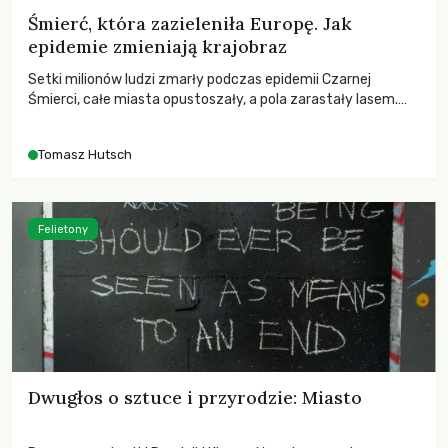
Śmierć, która zazieleniła Europę. Jak
epidemie zmieniają krajobraz
Setki milionów ludzi zmarły podczas epidemii Czarnej
Śmierci, całe miasta opustoszały, a pola zarastały lasem.
Gdy pierwsze liście nowych dębów rozwijały się na włoskich
wzgórzach, Europa dopiero podnosiła się po jednej z
Tomasz Hutsch
największych katastrof w swoich dziejach.
Felietony
Dwugłos o sztuce i przyrodzie: Miasto