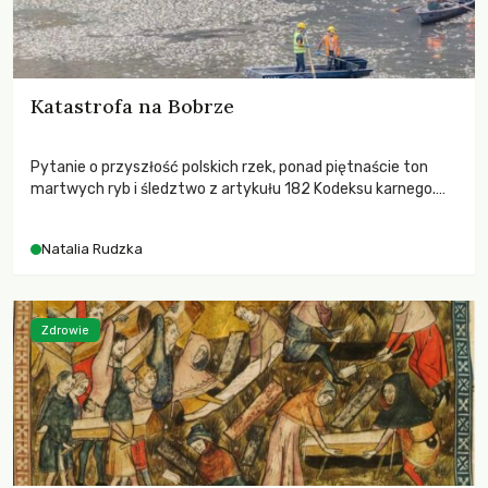
Katastrofa na Bobrze
Pytanie o przyszłość polskich rzek, ponad piętnaście ton
martwych ryb i śledztwo z artykułu 182 Kodeksu karnego.
Katastrofa na Bobrze obnażyła słabość systemu, który
pozwolił, by prace modernizacyjne uruchomiły lawinę
Natalia Rudzka
zdarzeń prowadzących do biologicznej śmierci rzeki.
Zdrowie