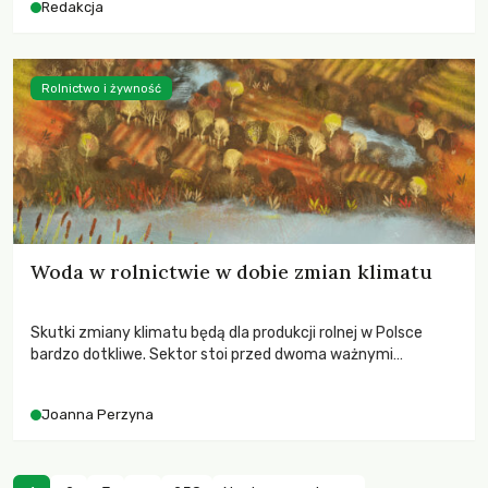
Redakcja
Rolnictwo i żywność
Woda w rolnictwie w dobie zmian klimatu
Skutki zmiany klimatu będą dla produkcji rolnej w Polsce
bardzo dotkliwe. Sektor stoi przed dwoma ważnymi
wyzwaniami – potrzebą redukcji emisji gazów cieplarnianych
oraz koniecznością prowadzenia działań adaptacyjnych do
Joanna Perzyna
zachodzących zmian klimatycznych. Wymagać to będzie
przedefiniowania podejścia do produkcji rolnej opartego
niemal wyłącznie o kryterium zysku ekonomicznego.