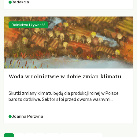
Redakcja
Rolnictwo i żywność
Woda w rolnictwie w dobie zmian klimatu
Skutki zmiany klimatu będą dla produkcji rolnej w Polsce
bardzo dotkliwe. Sektor stoi przed dwoma ważnymi
wyzwaniami – potrzebą redukcji emisji gazów cieplarnianych
oraz koniecznością prowadzenia działań adaptacyjnych do
Joanna Perzyna
zachodzących zmian klimatycznych. Wymagać to będzie
przedefiniowania podejścia do produkcji rolnej opartego
niemal wyłącznie o kryterium zysku ekonomicznego.