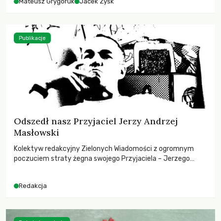
Mateusz Grygoruk
Jacek Zyśk
Publikacje
Odszedł nasz Przyjaciel Jerzy Andrzej
Masłowski
Kolektyw redakcyjny Zielonych Wiadomości z ogromnym
poczuciem straty żegna swojego Przyjaciela – Jerzego
Andrzeja Masłowskiego, kochanego Opiekuna, Mecenasa i
Mentora.
Redakcja