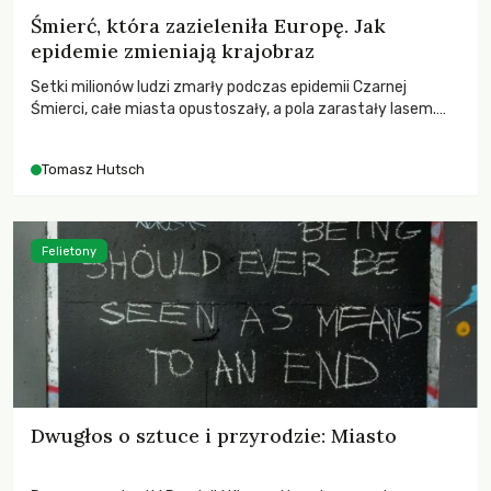
Śmierć, która zazieleniła Europę. Jak
epidemie zmieniają krajobraz
Setki milionów ludzi zmarły podczas epidemii Czarnej
Śmierci, całe miasta opustoszały, a pola zarastały lasem.
Gdy pierwsze liście nowych dębów rozwijały się na włoskich
wzgórzach, Europa dopiero podnosiła się po jednej z
Tomasz Hutsch
największych katastrof w swoich dziejach.
Felietony
Dwugłos o sztuce i przyrodzie: Miasto