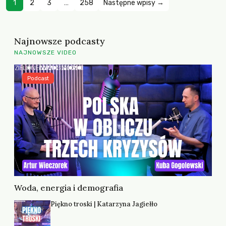
1
2
3
…
258
Następne wpisy →
Najnowsze podcasty
NAJNOWSZE VIDEO
Podcast
Woda, energia i demografia
Piękno troski | Katarzyna Jagiełło