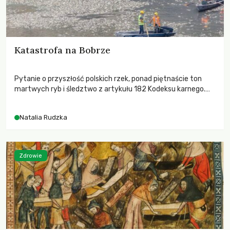
Katastrofa na Bobrze
Pytanie o przyszłość polskich rzek, ponad piętnaście ton
martwych ryb i śledztwo z artykułu 182 Kodeksu karnego.
Katastrofa na Bobrze obnażyła słabość systemu, który
pozwolił, by prace modernizacyjne uruchomiły lawinę
Natalia Rudzka
zdarzeń prowadzących do biologicznej śmierci rzeki.
Zdrowie