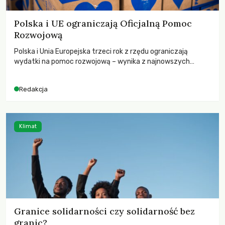
Polska i UE ograniczają Oficjalną Pomoc
Rozwojową
Polska i Unia Europejska trzeci rok z rzędu ograniczają
wydatki na pomoc rozwojową – wynika z najnowszych
danych OECD za 2025 rok. Spadki obejmują także wsparcie
dla krajów najbardziej potrzebujących, a globalnie
Redakcja
odnotowano największe tąpnięcie ODA w historii. Jakie będą
konsekwencje tych decyzji dla świata dotkniętego
kryzysami i ubóstwem?
Klimat
Granice solidarności czy solidarność bez
granic?