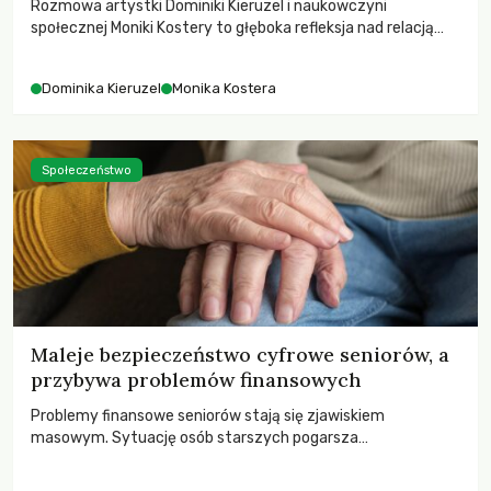
Rozmowa artystki Dominiki Kieruzel i naukowczyni
społecznej Moniki Kostery to głęboka refleksja nad relacją
sztuki, przyrody oraz człowieka w przestrzeni
współczesnego miasta.
Dominika Kieruzel
Monika Kostera
Społeczeństwo
Maleje bezpieczeństwo cyfrowe seniorów, a
przybywa problemów finansowych
Problemy finansowe seniorów stają się zjawiskiem
masowym. Sytuację osób starszych pogarsza
bezwzględność cyberprzestępców.