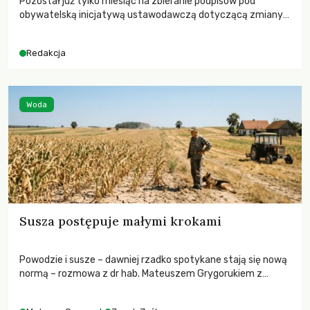
Pozostał już tylko miesiąc na zbieranie podpisów pod
obywatelską inicjatywą ustawodawczą dotyczącą zmiany
Prawa łowieckiego. Fundacja Niech Żyją! apeluje o pełną
mobilizację, ponieważ projekt zawiera historyczne i
Redakcja
niezwykle korzystne rozwiązania dla przyrody i zwierząt,
radykalnie zmieniając dotychczasowy paradygmat
funkcjonowania łowiectwa w Polsce.
Woda
Susza postępuje małymi krokami
Powodzie i susze – dawniej rzadko spotykane stają się nową
normą – rozmowa z dr hab. Mateuszem Grygorukiem z
Centrum Badań Klimatu SGGW.