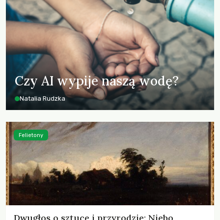
Czy AI wypije naszą wodę?
Natalia Rudzka
Felietony
Dwugłos o sztuce i przyrodzie: Niebo