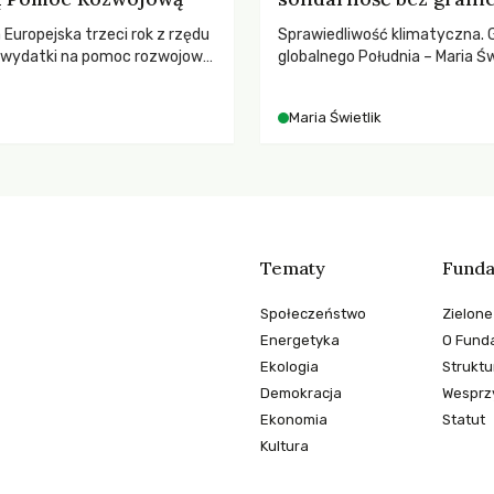
a Europejska trzeci rok z rzędu
Sprawiedliwość klimatyczna. 
ą wydatki na pomoc rozwojową
globalnego Południa – Maria Św
 najnowszych danych OECD za
rozmowach o prawach pracow
padki obejmują także wsparcie
czasach globalnych podziałów
Maria Świetlik
ajbardziej potrzebujących, a
dnotowano największe
A w historii. Jakie będą
e tych decyzji dla świata
o kryzysami i ubóstwem?
Tematy
Funda
Społeczeństwo
Zielone
Energetyka
O Funda
Ekologia
Struktu
Demokracja
Wesprzy
Ekonomia
Statut
Kultura