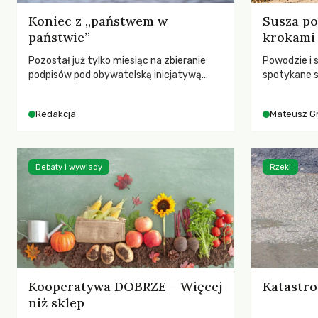
Koniec z „państwem w
Susza po
państwie”
krokami
Pozostał już tylko miesiąc na zbieranie
Powodzie i 
podpisów pod obywatelską inicjatywą
spotykane s
ustawodawczą dotyczącą zmiany Prawa
rozmowa z 
łowieckiego. Fundacja Niech Żyją! apeluje o
Grygorukie
Redakcja
Mateusz G
pełną mobilizację, ponieważ projekt
SGGW.
zawiera historyczne i niezwykle korzystne
rozwiązania dla przyrody i zwierząt,
radykalnie zmieniając dotychczasowy
Debaty i wywiady
Rzeki
paradygmat funkcjonowania łowiectwa w
Polsce.
Kooperatywa DOBRZE – Więcej
Katastro
niż sklep