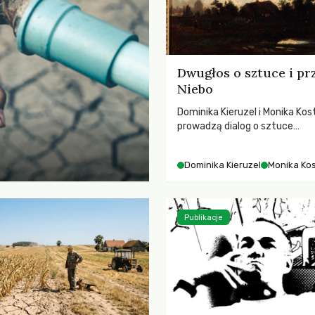
Dwugłos o sztuce i pr
Niebo
Dominika Kieruzel i Monika Kos
prowadzą dialog o sztuce
przedstawiającej niebo i kosm
jej rezonansowy wpływ na lud
Dominika Kieruzel
Monika Ko
wrażliwość, odczuwanie przes
relację z naturą.
Publikacje