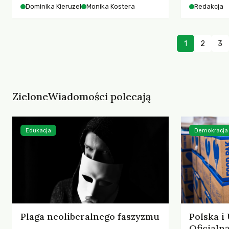
starszych 
Dominika Kieruzel
Monika Kostera
Redakcja
współczesnego miasta.
cyberprzes
1
2
3
ZieloneWiadomości polecają
Edukacja
Demokracja
Plaga neoliberalnego faszyzmu
Polska i
Oficjal