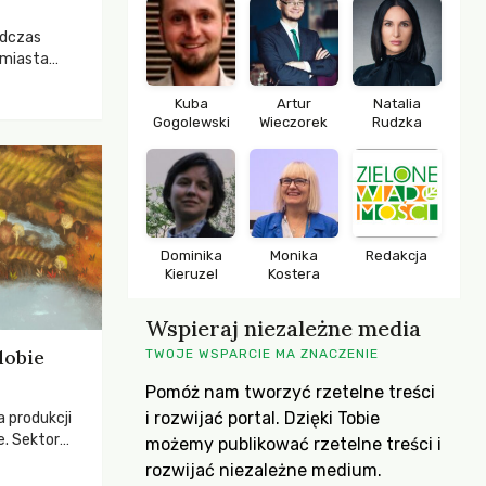
odczas
 miasta
 lasem. Gdy
rozwijały
Kuba
Artur
Natalia
Gogolewski
Wieczorek
Rudzka
ropa dopiero
iększych
Dominika
Monika
Redakcja
Kieruzel
Kostera
Wspieraj niezależne media
dobie
TWOJE WSPARCIE MA ZNACZENIE
Pomóż nam tworzyć rzetelne treści
i rozwijać portal. Dzięki Tobie
a produkcji
e. Sektor
możemy publikować rzetelne treści i
yzwaniami –
rozwijać niezależne medium.
w