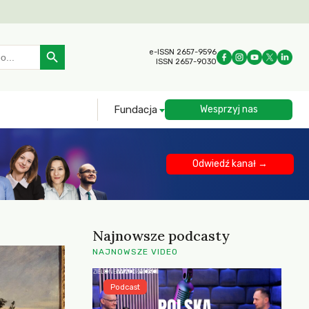
Search Button
e-ISSN 2657-9596
ISSN 2657-9030
Fundacja
Wesprzyj nas
Odwiedź kanał →
Najnowsze podcasty
NAJNOWSZE VIDEO
Podcast