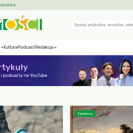
odowiska.
Search
for:
Kultura
Podcast
Redakcja
rtykuły
i podcasty na YouTube
Felietony