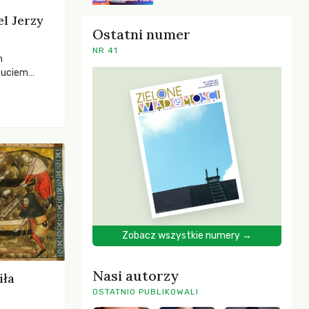
el Jerzy
Ostatni numer
NR 41
h
zuciem
ela –
o,
 i Mentora.
Zobacz wszystkie numery →
Nasi autorzy
iła
OSTATNIO PUBLIKOWALI