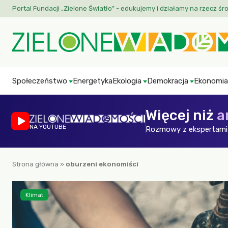
Portal Fundacji „Zielone Światło” - edukujemy i działamy na rzecz śr
Społeczeństwo
Energetyka
Ekologia
Demokracja
Ekonomia
Więcej niż
a
NA YOUTUBE
Rozmowy z ekspertami 
Strona główna
»
oburzeni ekonomiści
Klimat