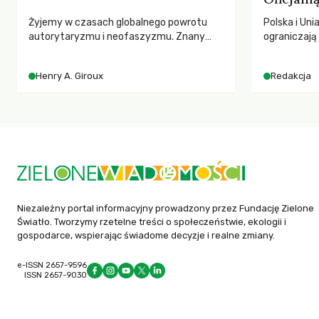
Żyjemy w czasach globalnego powrotu
Polska i Uni
autorytaryzmu i neofaszyzmu. Znany
ograniczaj
pedagog Henry A. Giroux ostrzega przed
– wynika z
korporacyjną tyranią niszczącą
2025 rok. S
Henry A. Giroux
Redakcja
społeczeństwo. Czy współczesne
dla krajów n
uniwersytety obronią swoją niezależność i
globalnie o
wychowają świadomych obywateli?
tąpnięcie OD
konsekwencj
dotknięteg
Niezależny portal informacyjny prowadzony przez Fundację Zielone
Światło. Tworzymy rzetelne treści o społeczeństwie, ekologii i
gospodarce, wspierając świadome decyzje i realne zmiany.
e-ISSN 2657-9596
ISSN 2657-9030