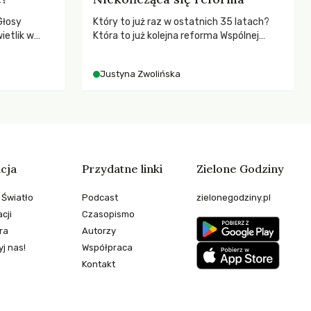
Głosy
Który to już raz w ostatnich 35 latach?
ietlik w
Która to już kolejna reforma Wspólnej
niczych w
Polityki Rolnej (WPR) mająca chronić
.
rolników i odpowiadać na potrzeby
Justyna Zwolińska
społeczne?
cja
Przydatne linki
Zielone Godziny
 Światło
Podcast
zielonegodziny.pl
cji
Czasopismo
ra
Autorzy
j nas!
Współpraca
Kontakt