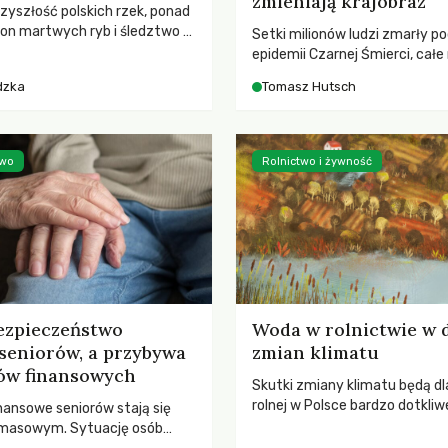
zmieniają krajobraz
rzyszłość polskich rzek, ponad
ton martwych ryb i śledztwo z
Setki milionów ludzi zmarły p
2 Kodeksu karnego. Katastrofa
epidemii Czarnej Śmierci, całe
bnażyła słabość systemu,
opustoszały, a pola zarastały
dzka
Tomasz Hutsch
lił, by prace modernizacyjne
pierwsze liście nowych dębów 
 lawinę zdarzeń prowadzących
się na włoskich wzgórzach, Eu
nej śmierci rzeki.
podnosiła się po jednej z najw
katastrof w swoich dziejach.
two
Rolnictwo i żywność
ezpieczeństwo
Woda w rolnictwie w 
seniorów, a przybywa
zmian klimatu
ów finansowych
Skutki zmiany klimatu będą dl
rolnej w Polsce bardzo dotkliw
nansowe seniorów stają się
stoi przed dwoma ważnymi w
 masowym. Sytuację osób
potrzebą redukcji emisji gazó