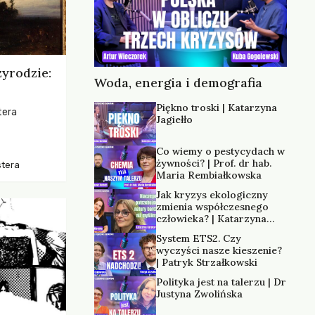
zyrodzie:
Woda, energia i demografia
Piękno troski | Katarzyna
tera
Jagiełło
os, ukazując
Co wiemy o pestycydach w
zką
żywności? | Prof. dr hab.
stera
trzeni oraz
Maria Rembiałkowska
Jak kryzys ekologiczny
zmienia współczesnego
człowieka? | Katarzyna
Kurska-Wilk
System ETS2. Czy
wyczyści nasze kieszenie?
| Patryk Strzałkowski
Polityka jest na talerzu | Dr
Justyna Zwolińska