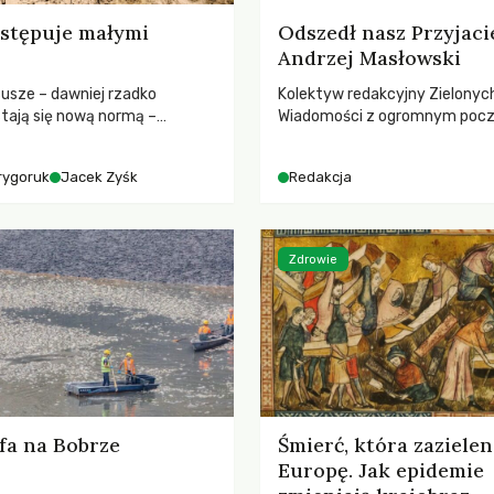
stępuje małymi
Odszedł nasz Przyjaci
Andrzej Masłowski
susze – dawniej rzadko
Kolektyw redakcyjny Zielonyc
tają się nową normą –
Wiadomości z ogromnym poc
dr hab. Mateuszem
straty żegna swojego Przyjaci
m z Centrum Badań Klimatu
Jerzego Andrzeja Masłowskieg
rygoruk
Jacek Zyśk
Redakcja
kochanego Opiekuna, Mecenasa
Zdrowie
fa na Bobrze
Śmierć, która zazielen
Europę. Jak epidemie