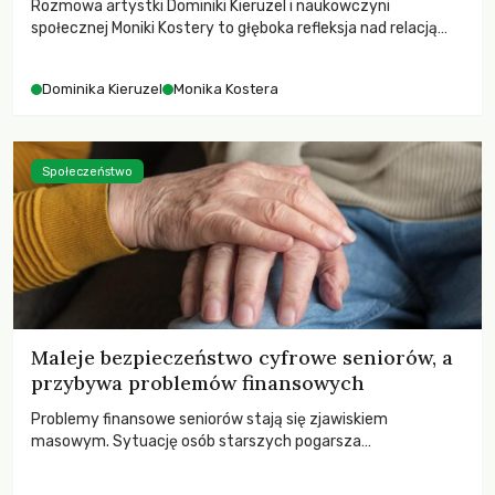
Rozmowa artystki Dominiki Kieruzel i naukowczyni
społecznej Moniki Kostery to głęboka refleksja nad relacją
sztuki, przyrody oraz człowieka w przestrzeni
współczesnego miasta.
Dominika Kieruzel
Monika Kostera
Społeczeństwo
Maleje bezpieczeństwo cyfrowe seniorów, a
przybywa problemów finansowych
Problemy finansowe seniorów stają się zjawiskiem
masowym. Sytuację osób starszych pogarsza
bezwzględność cyberprzestępców.