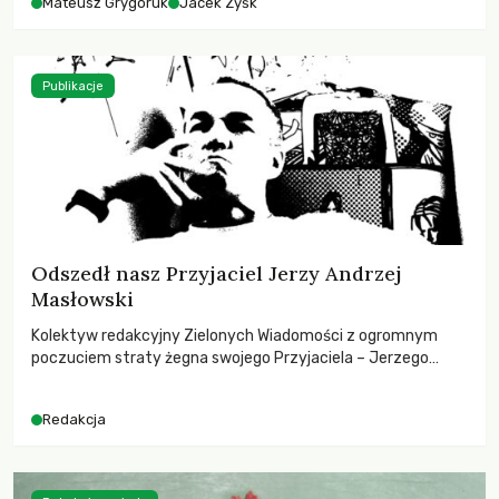
Mateusz Grygoruk
Jacek Zyśk
Publikacje
Odszedł nasz Przyjaciel Jerzy Andrzej
Masłowski
Kolektyw redakcyjny Zielonych Wiadomości z ogromnym
poczuciem straty żegna swojego Przyjaciela – Jerzego
Andrzeja Masłowskiego, kochanego Opiekuna, Mecenasa i
Mentora.
Redakcja