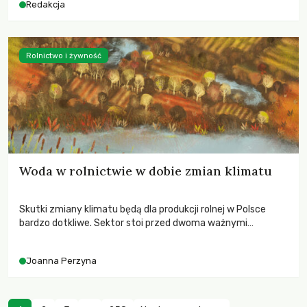
Redakcja
Rolnictwo i żywność
Woda w rolnictwie w dobie zmian klimatu
Skutki zmiany klimatu będą dla produkcji rolnej w Polsce
bardzo dotkliwe. Sektor stoi przed dwoma ważnymi
wyzwaniami – potrzebą redukcji emisji gazów cieplarnianych
oraz koniecznością prowadzenia działań adaptacyjnych do
Joanna Perzyna
zachodzących zmian klimatycznych. Wymagać to będzie
przedefiniowania podejścia do produkcji rolnej opartego
niemal wyłącznie o kryterium zysku ekonomicznego.