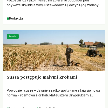
Pozostał już tylko miesiąc na zbieranie podpisów pod
obywatelską inicjatywą ustawodawczą dotyczącą zmiany
Prawa łowieckiego. Fundacja Niech Żyją! apeluje o pełną
mobilizację, ponieważ projekt zawiera historyczne i
Redakcja
niezwykle korzystne rozwiązania dla przyrody i zwierząt,
radykalnie zmieniając dotychczasowy paradygmat
funkcjonowania łowiectwa w Polsce.
Woda
Susza postępuje małymi krokami
Powodzie i susze – dawniej rzadko spotykane stają się nową
normą – rozmowa z dr hab. Mateuszem Grygorukiem z
Centrum Badań Klimatu SGGW.