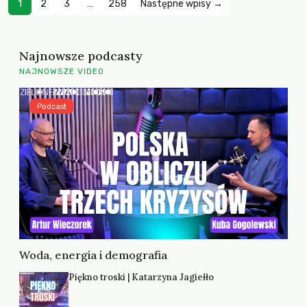
1
2
3
…
258
Następne wpisy →
Najnowsze podcasty
NAJNOWSZE VIDEO
Podcast
Woda, energia i demografia
Piękno troski | Katarzyna Jagiełło