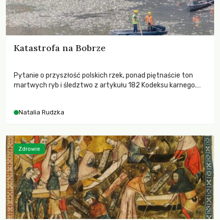
Katastrofa na Bobrze
Pytanie o przyszłość polskich rzek, ponad piętnaście ton
martwych ryb i śledztwo z artykułu 182 Kodeksu karnego.
Katastrofa na Bobrze obnażyła słabość systemu, który
pozwolił, by prace modernizacyjne uruchomiły lawinę
Natalia Rudzka
zdarzeń prowadzących do biologicznej śmierci rzeki.
Zdrowie