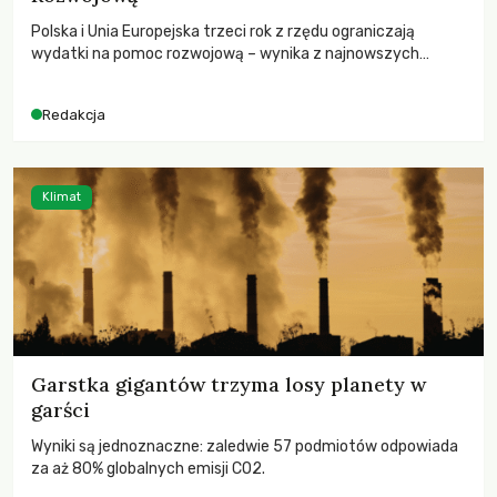
Polska i Unia Europejska trzeci rok z rzędu ograniczają
wydatki na pomoc rozwojową – wynika z najnowszych
danych OECD za 2025 rok. Spadki obejmują także wsparcie
dla krajów najbardziej potrzebujących, a globalnie
Redakcja
odnotowano największe tąpnięcie ODA w historii. Jakie będą
konsekwencje tych decyzji dla świata dotkniętego
kryzysami i ubóstwem?
Klimat
Garstka gigantów trzyma losy planety w
garści
Wyniki są jednoznaczne: zaledwie 57 podmiotów odpowiada
za aż 80% globalnych emisji CO2.