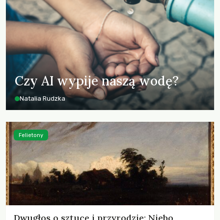
Czy AI wypije naszą wodę?
Natalia Rudzka
Felietony
Dwugłos o sztuce i przyrodzie: Niebo