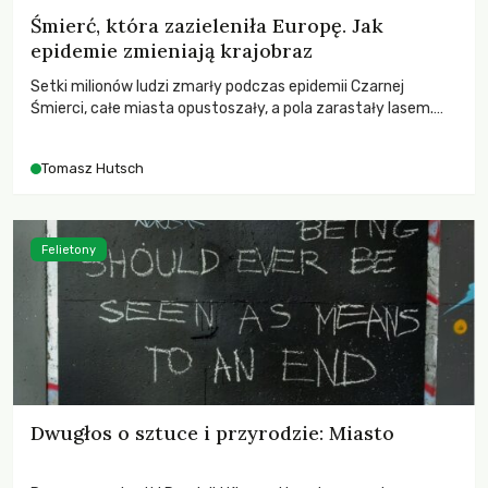
Śmierć, która zazieleniła Europę. Jak
epidemie zmieniają krajobraz
Setki milionów ludzi zmarły podczas epidemii Czarnej
Śmierci, całe miasta opustoszały, a pola zarastały lasem.
Gdy pierwsze liście nowych dębów rozwijały się na włoskich
wzgórzach, Europa dopiero podnosiła się po jednej z
Tomasz Hutsch
największych katastrof w swoich dziejach.
Felietony
Dwugłos o sztuce i przyrodzie: Miasto