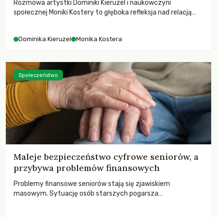
Rozmowa artystki Dominiki Kieruzel i naukowczyni
społecznej Moniki Kostery to głęboka refleksja nad relacją
sztuki, przyrody oraz człowieka w przestrzeni
współczesnego miasta.
Dominika Kieruzel
Monika Kostera
Społeczeństwo
Maleje bezpieczeństwo cyfrowe seniorów, a
przybywa problemów finansowych
Problemy finansowe seniorów stają się zjawiskiem
masowym. Sytuację osób starszych pogarsza
bezwzględność cyberprzestępców.