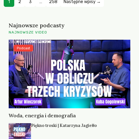
1
2
3
…
258
Następne wpisy →
Najnowsze podcasty
NAJNOWSZE VIDEO
Podcast
Woda, energia i demografia
Piękno troski | Katarzyna Jagiełło