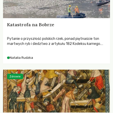
Katastrofa na Bobrze
Pytanie o przyszłość polskich rzek, ponad piętnaście ton
martwych ryb i śledztwo z artykułu 182 Kodeksu karnego.
Katastrofa na Bobrze obnażyła słabość systemu, który
pozwolił, by prace modernizacyjne uruchomiły lawinę
Natalia Rudzka
zdarzeń prowadzących do biologicznej śmierci rzeki.
Zdrowie