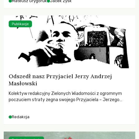
Mateusz Grygoruk
Jacek Zyśk
Publikacje
Odszedł nasz Przyjaciel Jerzy Andrzej
Masłowski
Kolektyw redakcyjny Zielonych Wiadomości z ogromnym
poczuciem straty żegna swojego Przyjaciela – Jerzego
Andrzeja Masłowskiego, kochanego Opiekuna, Mecenasa i
Mentora.
Redakcja