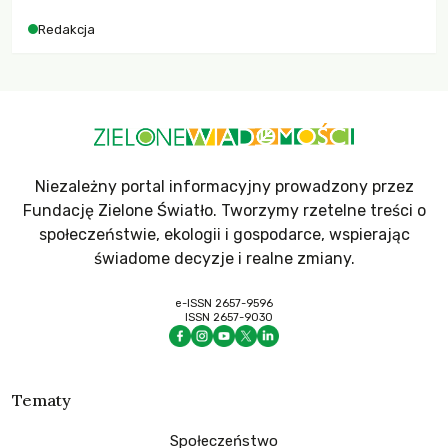
dla krajów najbardziej potrzebujących, a globalnie
Redakcja
odnotowano największe tąpnięcie ODA w historii. Jakie będą
konsekwencje tych decyzji dla świata dotkniętego
kryzysami i ubóstwem?
Niezależny portal informacyjny prowadzony przez
Fundację Zielone Światło. Tworzymy rzetelne treści o
społeczeństwie, ekologii i gospodarce, wspierając
świadome decyzje i realne zmiany.
e-ISSN 2657-9596
ISSN 2657-9030
Tematy
Społeczeństwo