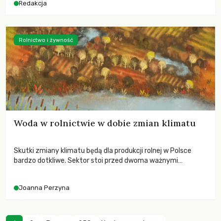
Redakcja
Rolnictwo i żywność
Woda w rolnictwie w dobie zmian klimatu
Skutki zmiany klimatu będą dla produkcji rolnej w Polsce
bardzo dotkliwe. Sektor stoi przed dwoma ważnymi
wyzwaniami – potrzebą redukcji emisji gazów cieplarnianych
oraz koniecznością prowadzenia działań adaptacyjnych do
Joanna Perzyna
zachodzących zmian klimatycznych. Wymagać to będzie
przedefiniowania podejścia do produkcji rolnej opartego
niemal wyłącznie o kryterium zysku ekonomicznego.