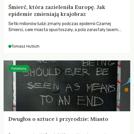
Śmierć, która zazieleniła Europę. Jak
epidemie zmieniają krajobraz
Setki milionów ludzi zmarły podczas epidemii Czarnej
Śmierci, całe miasta opustoszały, a pola zarastały lasem.
Gdy pierwsze liście nowych dębów rozwijały się na włoskich
wzgórzach, Europa dopiero podnosiła się po jednej z
Tomasz Hutsch
największych katastrof w swoich dziejach.
Felietony
Dwugłos o sztuce i przyrodzie: Miasto