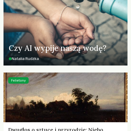
Czy AI wypije naszą wodę?
Natalia Rudzka
Felietony
Dwugłos o sztuce i przyrodzie: Niebo