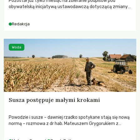
Pozostał już tylko miesiąc na zbieranie podpisów pod
obywatelską inicjatywą ustawodawczą dotyczącą zmiany
Prawa łowieckiego. Fundacja Niech Żyją! apeluje o pełną
mobilizację, ponieważ projekt zawiera historyczne i
Redakcja
niezwykle korzystne rozwiązania dla przyrody i zwierząt,
radykalnie zmieniając dotychczasowy paradygmat
funkcjonowania łowiectwa w Polsce.
Woda
Susza postępuje małymi krokami
Powodzie i susze – dawniej rzadko spotykane stają się nową
normą – rozmowa z dr hab. Mateuszem Grygorukiem z
Centrum Badań Klimatu SGGW.