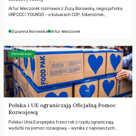
Artur Wieczorek rozmawia z Zuzą Borowską, negocjatorka
UNFCCC i YOUNGO – o kuluarach COP, tokenizmie,
różnorodności i nadziei pokładanej w ruchach klimatycznych
Zuzanna Borowska
Artur Wieczorek
Demokracja
Polska i UE ograniczają Oficjalną Pomoc
Rozwojową
Polska i Unia Europejska trzeci rok z rzędu ograniczają
wydatki na pomoc rozwojową – wynika z najnowszych
danych OECD za 2025 rok. Spadki obejmują także wsparcie