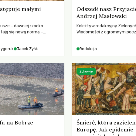
stępuje małymi
Odszedł nasz Przyjaci
Andrzej Masłowski
susze – dawniej rzadko
Kolektyw redakcyjny Zielonyc
tają się nową normą –
Wiadomości z ogromnym poc
dr hab. Mateuszem
straty żegna swojego Przyjaci
m z Centrum Badań Klimatu
Jerzego Andrzeja Masłowskieg
rygoruk
Jacek Zyśk
Redakcja
kochanego Opiekuna, Mecenasa
Zdrowie
fa na Bobrze
Śmierć, która zazielen
Europę. Jak epidemie