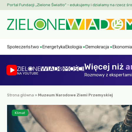
Portal Fundacji „Zielone Światło” - edukujemy i działamy na rzecz śr
Społeczeństwo
Energetyka
Ekologia
Demokracja
Ekonomia
Więcej niż
a
NA YOUTUBE
Rozmowy z ekspertami 
Strona główna
»
Muzeum Narodowe Ziemi Przemyskiej
Klimat