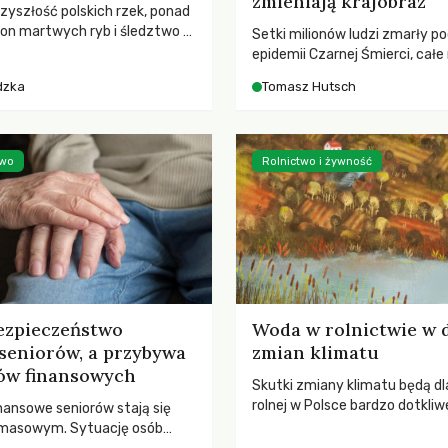
zmieniają krajobraz
rzyszłość polskich rzek, ponad
ton martwych ryb i śledztwo z
Setki milionów ludzi zmarły p
2 Kodeksu karnego. Katastrofa
epidemii Czarnej Śmierci, całe
bnażyła słabość systemu,
opustoszały, a pola zarastały
dzka
Tomasz Hutsch
lił, by prace modernizacyjne
pierwsze liście nowych dębów 
 lawinę zdarzeń prowadzących
się na włoskich wzgórzach, Eu
nej śmierci rzeki.
podnosiła się po jednej z najw
katastrof w swoich dziejach.
two
Rolnictwo i żywność
ezpieczeństwo
Woda w rolnictwie w 
seniorów, a przybywa
zmian klimatu
ów finansowych
Skutki zmiany klimatu będą dl
rolnej w Polsce bardzo dotkliw
nansowe seniorów stają się
stoi przed dwoma ważnymi w
 masowym. Sytuację osób
potrzebą redukcji emisji gazó