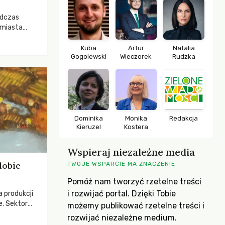
odczas
 miasta
 lasem. Gdy
rozwijały
Kuba
Artur
Natalia
Gogolewski
Wieczorek
Rudzka
ropa dopiero
iększych
Dominika
Monika
Redakcja
Kieruzel
Kostera
Wspieraj niezależne media
dobie
TWOJE WSPARCIE MA ZNACZENIE
Pomóż nam tworzyć rzetelne treści
i rozwijać portal. Dzięki Tobie
a produkcji
e. Sektor
możemy publikować rzetelne treści i
yzwaniami –
rozwijać niezależne medium.
w