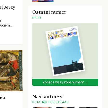
el Jerzy
Ostatni numer
NR 41
h
zuciem
ela –
o,
 i Mentora.
Zobacz wszystkie numery →
Nasi autorzy
iła
OSTATNIO PUBLIKOWALI