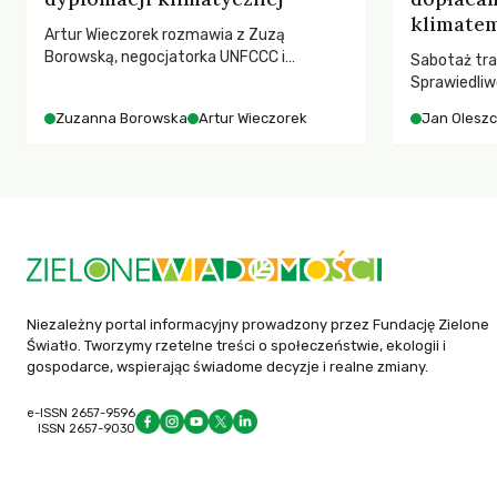
klimatem
Artur Wieczorek rozmawia z Zuzą
Borowską, negocjatorka UNFCCC i
Sabotaż tra
YOUNGO – o kuluarach COP, tokenizmie,
Sprawiedliw
różnorodności i nadziei pokładanej w
kwestia tego
Zuzanna Borowska
Artur Wieczorek
Jan Olesz
ruchach klimatycznych
ponosi kons
ocieplenia.
Niezależny portal informacyjny prowadzony przez Fundację Zielone
Światło. Tworzymy rzetelne treści o społeczeństwie, ekologii i
gospodarce, wspierając świadome decyzje i realne zmiany.
e-ISSN 2657-9596
ISSN 2657-9030