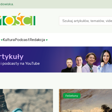
odowiska.
Search
for:
Kultura
Podcast
Redakcja
rtykuły
i podcasty na YouTube
Felietony