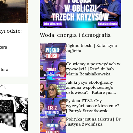
zyrodzie:
Woda, energia i demografia
Piękno troski | Katarzyna
tera
Jagiełło
os, ukazując
Co wiemy o pestycydach w
zką
żywności? | Prof. dr hab.
stera
trzeni oraz
Maria Rembiałkowska
Jak kryzys ekologiczny
zmienia współczesnego
człowieka? | Katarzyna
Kurska-Wilk
System ETS2. Czy
wyczyści nasze kieszenie?
| Patryk Strzałkowski
Polityka jest na talerzu | Dr
Justyna Zwolińska