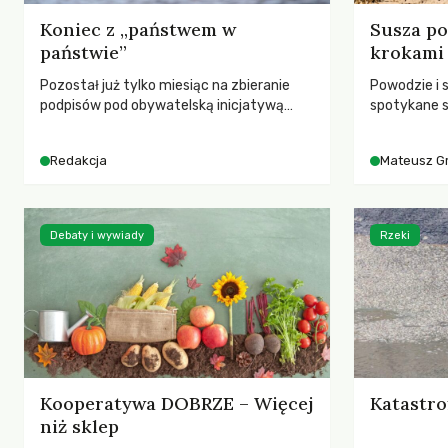
Koniec z „państwem w
Susza po
państwie”
krokami
Pozostał już tylko miesiąc na zbieranie
Powodzie i 
podpisów pod obywatelską inicjatywą
spotykane s
ustawodawczą dotyczącą zmiany Prawa
rozmowa z 
łowieckiego. Fundacja Niech Żyją! apeluje o
Grygorukie
Redakcja
Mateusz G
pełną mobilizację, ponieważ projekt
SGGW.
zawiera historyczne i niezwykle korzystne
rozwiązania dla przyrody i zwierząt,
radykalnie zmieniając dotychczasowy
Debaty i wywiady
Rzeki
paradygmat funkcjonowania łowiectwa w
Polsce.
Kooperatywa DOBRZE – Więcej
Katastro
niż sklep