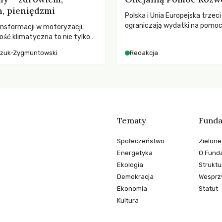
, pieniędzmi
Polska i Unia Europejska trzeci
ograniczają wydatki na pomo
nsformacji w motoryzacji.
– wynika z najnowszych dany
ość klimatyczna to nie tylko
2025 rok. Spadki obejmują ta
, kto emituje, a raczej – kto
czuk-Zygmuntowski
Redakcja
dla krajów najbardziej potrzeb
ekwencje globalnego
globalnie odnotowano najwięk
tąpnięcie ODA w historii. Jaki
konsekwencje tych decyzji dla
dotkniętego kryzysami i ubó
Tematy
Funda
Społeczeństwo
Zielone
Energetyka
O Funda
Ekologia
Struktu
Demokracja
Wesprzy
Ekonomia
Statut
Kultura