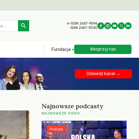
Search Button
e-ISSN 2657-9596
ISSN 2657-9030
Fundacja
Wesprzyj nas
Odwiedź kanał →
Najnowsze podcasty
NAJNOWSZE VIDEO
Podcast