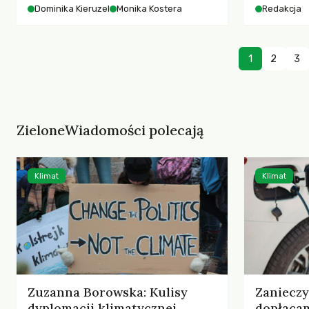
starszych 
Dominika Kieruzel
Monika Kostera
Redakcja
współczesnego miasta.
cyberprzes
1
2
3
ZieloneWiadomości polecają
Klimat
Klimat
Zuzanna Borowska: Kulisy
Zaniecz
dyplomacji klimatycznej
dopłaca