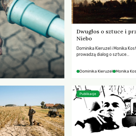
Dwugłos o sztuce i pr
Niebo
Dominika Kieruzel i Monika Kos
prowadzą dialog o sztuce
przedstawiającej niebo i kosm
jej rezonansowy wpływ na lud
Dominika Kieruzel
Monika Ko
wrażliwość, odczuwanie przes
relację z naturą.
Publikacje