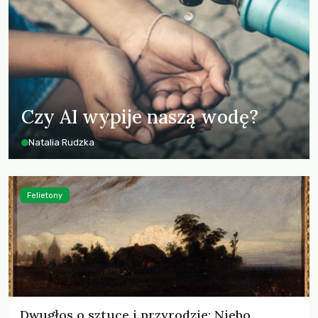
Czy AI wypije naszą wodę?
Natalia Rudzka
Felietony
Dwugłos o sztuce i przyrodzie: Niebo