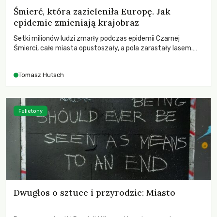
Śmierć, która zazieleniła Europę. Jak
epidemie zmieniają krajobraz
Setki milionów ludzi zmarły podczas epidemii Czarnej
Śmierci, całe miasta opustoszały, a pola zarastały lasem.
Gdy pierwsze liście nowych dębów rozwijały się na włoskich
wzgórzach, Europa dopiero podnosiła się po jednej z
Tomasz Hutsch
największych katastrof w swoich dziejach.
Felietony
Dwugłos o sztuce i przyrodzie: Miasto