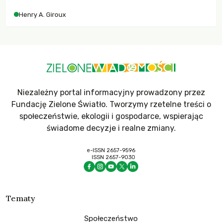
współczesne uniwersytety obronią swoją niezależność i
Henry A. Giroux
wychowają świadomych obywateli?
Niezależny portal informacyjny prowadzony przez
Fundację Zielone Światło. Tworzymy rzetelne treści o
społeczeństwie, ekologii i gospodarce, wspierając
świadome decyzje i realne zmiany.
e-ISSN 2657-9596
ISSN 2657-9030
Tematy
Społeczeństwo