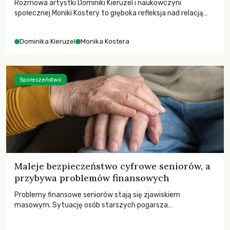
Rozmowa artystki Dominiki Kieruzel i naukowczyni
społecznej Moniki Kostery to głęboka refleksja nad relacją
sztuki, przyrody oraz człowieka w przestrzeni
współczesnego miasta.
Dominika Kieruzel
Monika Kostera
Społeczeństwo
Maleje bezpieczeństwo cyfrowe seniorów, a
przybywa problemów finansowych
Problemy finansowe seniorów stają się zjawiskiem
masowym. Sytuację osób starszych pogarsza
bezwzględność cyberprzestępców.