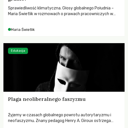
Sprawiedliwość klimatyczna. Głosy globalnego Południa –
Maria Świetlik w rozmowach o prawach pracowniczych w
czasach globalnych podziałów.
Maria Świetlik
Edukacja
Plaga neoliberalnego faszyzmu
Żyjemy w czasach globalnego powrotu autorytaryzmu i
neofaszyzmu. Znany pedagog Henry A. Giroux ostrzega
przed korporacyjną tyranią niszczącą społeczeństwo. Czy