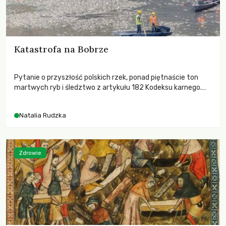
Katastrofa na Bobrze
Pytanie o przyszłość polskich rzek, ponad piętnaście ton
martwych ryb i śledztwo z artykułu 182 Kodeksu karnego.
Katastrofa na Bobrze obnażyła słabość systemu, który
pozwolił, by prace modernizacyjne uruchomiły lawinę
Natalia Rudzka
zdarzeń prowadzących do biologicznej śmierci rzeki.
Zdrowie