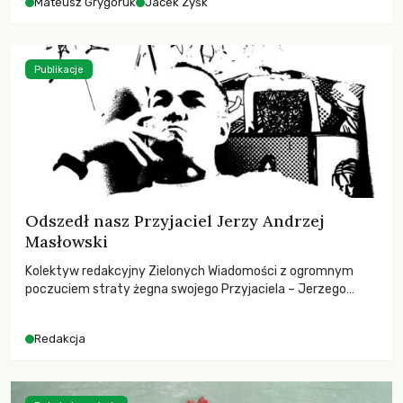
Mateusz Grygoruk
Jacek Zyśk
Publikacje
Odszedł nasz Przyjaciel Jerzy Andrzej
Masłowski
Kolektyw redakcyjny Zielonych Wiadomości z ogromnym
poczuciem straty żegna swojego Przyjaciela – Jerzego
Andrzeja Masłowskiego, kochanego Opiekuna, Mecenasa i
Mentora.
Redakcja