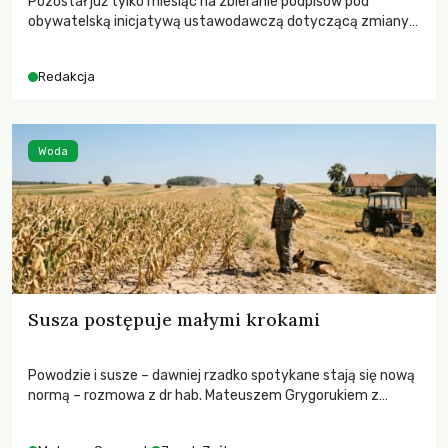
Pozostał już tylko miesiąc na zbieranie podpisów pod
obywatelską inicjatywą ustawodawczą dotyczącą zmiany
Prawa łowieckiego. Fundacja Niech Żyją! apeluje o pełną
mobilizację, ponieważ projekt zawiera historyczne i
Redakcja
niezwykle korzystne rozwiązania dla przyrody i zwierząt,
radykalnie zmieniając dotychczasowy paradygmat
funkcjonowania łowiectwa w Polsce.
Woda
Susza postępuje małymi krokami
Powodzie i susze – dawniej rzadko spotykane stają się nową
normą – rozmowa z dr hab. Mateuszem Grygorukiem z
Centrum Badań Klimatu SGGW.