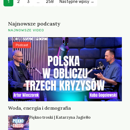
1
2
3
…
258
Następne wpisy →
Najnowsze podcasty
NAJNOWSZE VIDEO
Podcast
Woda, energia i demografia
Piękno troski | Katarzyna Jagiełło