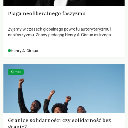
Plaga neoliberalnego faszyzmu
Żyjemy w czasach globalnego powrotu autorytaryzmu i
neofaszyzmu. Znany pedagog Henry A. Giroux ostrzega
przed korporacyjną tyranią niszczącą społeczeństwo. Czy
współczesne uniwersytety obronią swoją niezależność i
Henry A. Giroux
wychowają świadomych obywateli?
Klimat
Granice solidarności czy solidarność bez
granic?