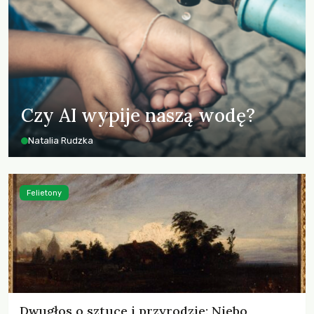
Czy AI wypije naszą wodę?
Natalia Rudzka
Felietony
Dwugłos o sztuce i przyrodzie: Niebo