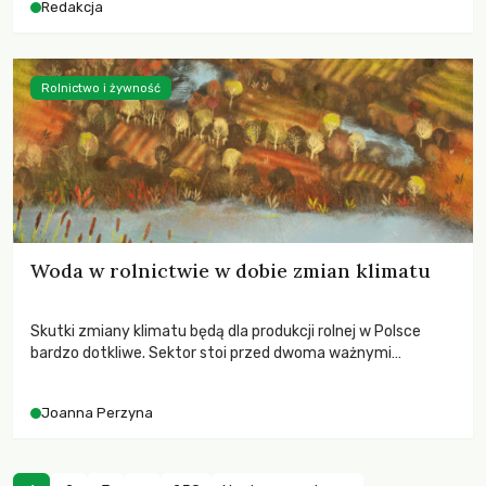
Redakcja
Rolnictwo i żywność
Woda w rolnictwie w dobie zmian klimatu
Skutki zmiany klimatu będą dla produkcji rolnej w Polsce
bardzo dotkliwe. Sektor stoi przed dwoma ważnymi
wyzwaniami – potrzebą redukcji emisji gazów cieplarnianych
oraz koniecznością prowadzenia działań adaptacyjnych do
Joanna Perzyna
zachodzących zmian klimatycznych. Wymagać to będzie
przedefiniowania podejścia do produkcji rolnej opartego
niemal wyłącznie o kryterium zysku ekonomicznego.