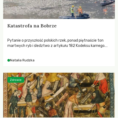
Katastrofa na Bobrze
Pytanie o przyszłość polskich rzek, ponad piętnaście ton
martwych ryb i śledztwo z artykułu 182 Kodeksu karnego.
Katastrofa na Bobrze obnażyła słabość systemu, który
pozwolił, by prace modernizacyjne uruchomiły lawinę
Natalia Rudzka
zdarzeń prowadzących do biologicznej śmierci rzeki.
Zdrowie