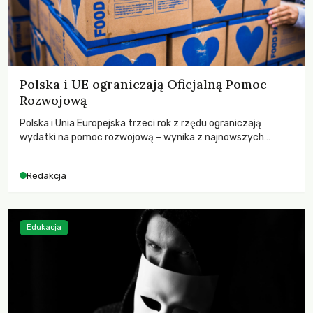
Polska i UE ograniczają Oficjalną Pomoc
Rozwojową
Polska i Unia Europejska trzeci rok z rzędu ograniczają
wydatki na pomoc rozwojową – wynika z najnowszych
danych OECD za 2025 rok. Spadki obejmują także wsparcie
dla krajów najbardziej potrzebujących, a globalnie
Redakcja
odnotowano największe tąpnięcie ODA w historii. Jakie będą
konsekwencje tych decyzji dla świata dotkniętego
kryzysami i ubóstwem?
Edukacja