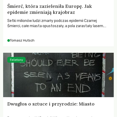
Śmierć, która zazieleniła Europę. Jak
epidemie zmieniają krajobraz
Setki milionów ludzi zmarły podczas epidemii Czarnej
Śmierci, całe miasta opustoszały, a pola zarastały lasem.
Gdy pierwsze liście nowych dębów rozwijały się na włoskich
wzgórzach, Europa dopiero podnosiła się po jednej z
Tomasz Hutsch
największych katastrof w swoich dziejach.
Felietony
Dwugłos o sztuce i przyrodzie: Miasto