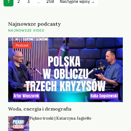
1
2
3
…
258
Następne wpisy →
Najnowsze podcasty
NAJNOWSZE VIDEO
Podcast
Woda, energia i demografia
Piękno troski | Katarzyna Jagiełło