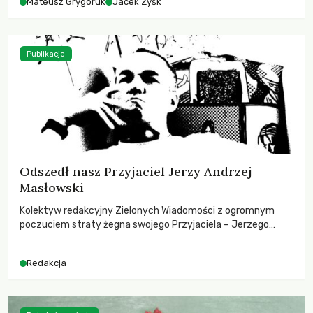
Mateusz Grygoruk
Jacek Zyśk
Publikacje
Odszedł nasz Przyjaciel Jerzy Andrzej
Masłowski
Kolektyw redakcyjny Zielonych Wiadomości z ogromnym
poczuciem straty żegna swojego Przyjaciela – Jerzego
Andrzeja Masłowskiego, kochanego Opiekuna, Mecenasa i
Mentora.
Redakcja