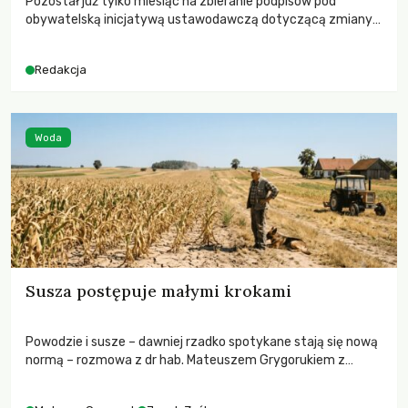
Pozostał już tylko miesiąc na zbieranie podpisów pod
obywatelską inicjatywą ustawodawczą dotyczącą zmiany
Prawa łowieckiego. Fundacja Niech Żyją! apeluje o pełną
mobilizację, ponieważ projekt zawiera historyczne i
Redakcja
niezwykle korzystne rozwiązania dla przyrody i zwierząt,
radykalnie zmieniając dotychczasowy paradygmat
funkcjonowania łowiectwa w Polsce.
Woda
Susza postępuje małymi krokami
Powodzie i susze – dawniej rzadko spotykane stają się nową
normą – rozmowa z dr hab. Mateuszem Grygorukiem z
Centrum Badań Klimatu SGGW.