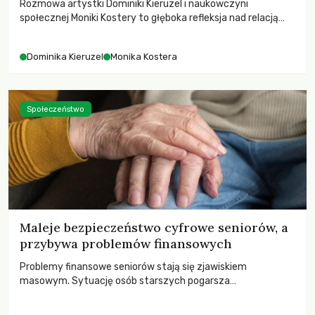
Rozmowa artystki Dominiki Kieruzel i naukowczyni
społecznej Moniki Kostery to głęboka refleksja nad relacją
sztuki, przyrody oraz człowieka w przestrzeni
współczesnego miasta.
Dominika Kieruzel
Monika Kostera
Społeczeństwo
Maleje bezpieczeństwo cyfrowe seniorów, a
przybywa problemów finansowych
Problemy finansowe seniorów stają się zjawiskiem
masowym. Sytuację osób starszych pogarsza
bezwzględność cyberprzestępców.