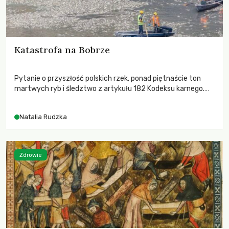
Katastrofa na Bobrze
Pytanie o przyszłość polskich rzek, ponad piętnaście ton
martwych ryb i śledztwo z artykułu 182 Kodeksu karnego.
Katastrofa na Bobrze obnażyła słabość systemu, który
pozwolił, by prace modernizacyjne uruchomiły lawinę
Natalia Rudzka
zdarzeń prowadzących do biologicznej śmierci rzeki.
Zdrowie