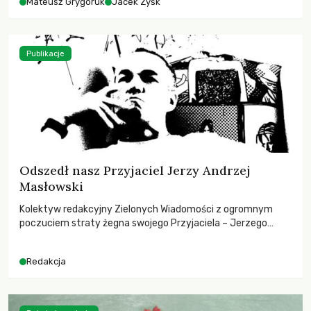
Mateusz Grygoruk
Jacek Zyśk
Publikacje
Odszedł nasz Przyjaciel Jerzy Andrzej
Masłowski
Kolektyw redakcyjny Zielonych Wiadomości z ogromnym
poczuciem straty żegna swojego Przyjaciela – Jerzego
Andrzeja Masłowskiego, kochanego Opiekuna, Mecenasa i
Mentora.
Redakcja