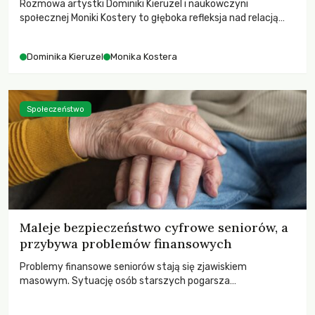
Rozmowa artystki Dominiki Kieruzel i naukowczyni
społecznej Moniki Kostery to głęboka refleksja nad relacją
sztuki, przyrody oraz człowieka w przestrzeni
współczesnego miasta.
Dominika Kieruzel
Monika Kostera
Społeczeństwo
Maleje bezpieczeństwo cyfrowe seniorów, a
przybywa problemów finansowych
Problemy finansowe seniorów stają się zjawiskiem
masowym. Sytuację osób starszych pogarsza
bezwzględność cyberprzestępców.