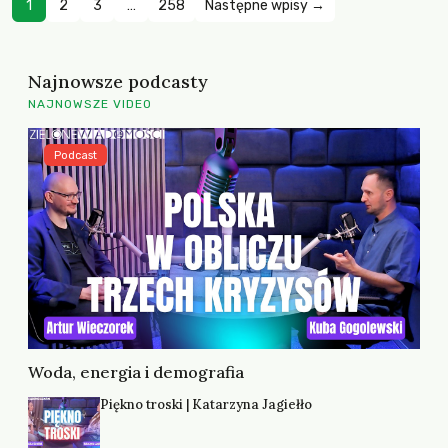
1
2
3
…
258
Następne wpisy →
Najnowsze podcasty
NAJNOWSZE VIDEO
Podcast
Woda, energia i demografia
Piękno troski | Katarzyna Jagiełło