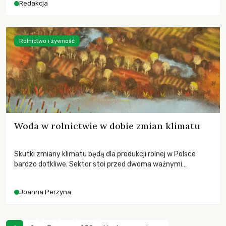
Redakcja
Rolnictwo i żywność
Woda w rolnictwie w dobie zmian klimatu
Skutki zmiany klimatu będą dla produkcji rolnej w Polsce
bardzo dotkliwe. Sektor stoi przed dwoma ważnymi
wyzwaniami – potrzebą redukcji emisji gazów cieplarnianych
oraz koniecznością prowadzenia działań adaptacyjnych do
Joanna Perzyna
zachodzących zmian klimatycznych. Wymagać to będzie
przedefiniowania podejścia do produkcji rolnej opartego
niemal wyłącznie o kryterium zysku ekonomicznego.