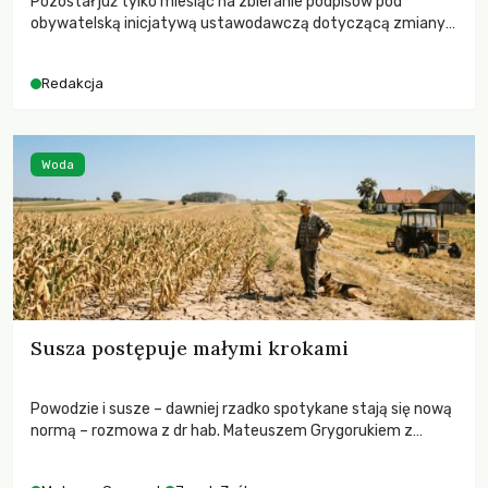
Pozostał już tylko miesiąc na zbieranie podpisów pod
obywatelską inicjatywą ustawodawczą dotyczącą zmiany
Prawa łowieckiego. Fundacja Niech Żyją! apeluje o pełną
mobilizację, ponieważ projekt zawiera historyczne i
Redakcja
niezwykle korzystne rozwiązania dla przyrody i zwierząt,
radykalnie zmieniając dotychczasowy paradygmat
funkcjonowania łowiectwa w Polsce.
Woda
Susza postępuje małymi krokami
Powodzie i susze – dawniej rzadko spotykane stają się nową
normą – rozmowa z dr hab. Mateuszem Grygorukiem z
Centrum Badań Klimatu SGGW.