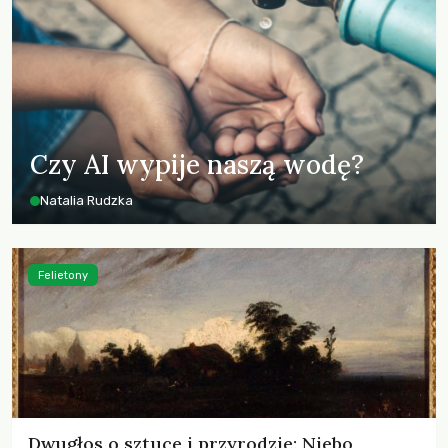
Czy AI wypije naszą wodę?
Natalia Rudzka
Felietony
Dwugłos o sztuce i przyrodzie: Niebo