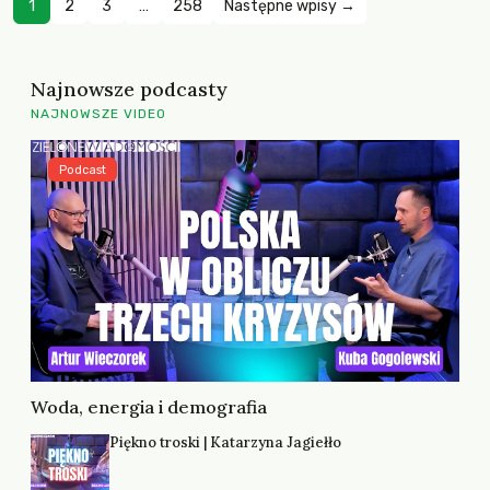
1
2
3
…
258
Następne wpisy →
Najnowsze podcasty
NAJNOWSZE VIDEO
Podcast
Woda, energia i demografia
Piękno troski | Katarzyna Jagiełło