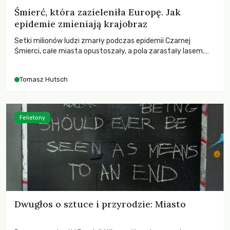
Śmierć, która zazieleniła Europę. Jak
epidemie zmieniają krajobraz
Setki milionów ludzi zmarły podczas epidemii Czarnej
Śmierci, całe miasta opustoszały, a pola zarastały lasem.
Gdy pierwsze liście nowych dębów rozwijały się na włoskich
wzgórzach, Europa dopiero podnosiła się po jednej z
Tomasz Hutsch
największych katastrof w swoich dziejach.
Felietony
Dwugłos o sztuce i przyrodzie: Miasto