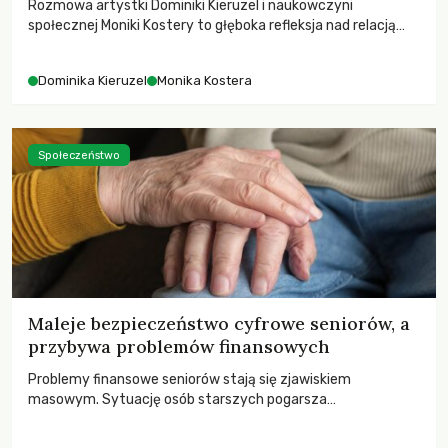
Rozmowa artystki Dominiki Kieruzel i naukowczyni
społecznej Moniki Kostery to głęboka refleksja nad relacją
sztuki, przyrody oraz człowieka w przestrzeni
współczesnego miasta.
Dominika Kieruzel
Monika Kostera
Społeczeństwo
Maleje bezpieczeństwo cyfrowe seniorów, a
przybywa problemów finansowych
Problemy finansowe seniorów stają się zjawiskiem
masowym. Sytuację osób starszych pogarsza
bezwzględność cyberprzestępców.