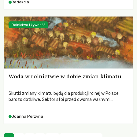
Redakcja
Rolnictwo i żywność
Woda w rolnictwie w dobie zmian klimatu
Skutki zmiany klimatu będą dla produkcji rolnej w Polsce
bardzo dotkliwe. Sektor stoi przed dwoma ważnymi
wyzwaniami – potrzebą redukcji emisji gazów cieplarnianych
oraz koniecznością prowadzenia działań adaptacyjnych do
Joanna Perzyna
zachodzących zmian klimatycznych. Wymagać to będzie
przedefiniowania podejścia do produkcji rolnej opartego
niemal wyłącznie o kryterium zysku ekonomicznego.