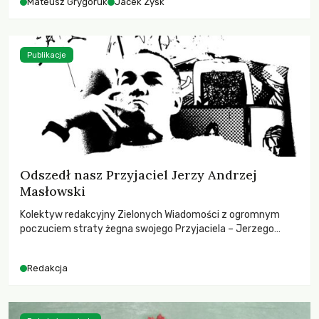
Mateusz Grygoruk
Jacek Zyśk
Publikacje
Odszedł nasz Przyjaciel Jerzy Andrzej
Masłowski
Kolektyw redakcyjny Zielonych Wiadomości z ogromnym
poczuciem straty żegna swojego Przyjaciela – Jerzego
Andrzeja Masłowskiego, kochanego Opiekuna, Mecenasa i
Mentora.
Redakcja