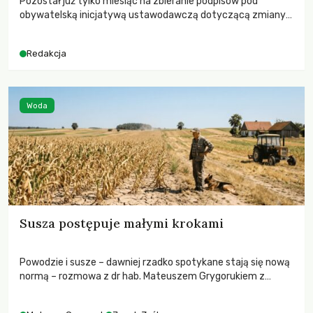
Pozostał już tylko miesiąc na zbieranie podpisów pod
obywatelską inicjatywą ustawodawczą dotyczącą zmiany
Prawa łowieckiego. Fundacja Niech Żyją! apeluje o pełną
mobilizację, ponieważ projekt zawiera historyczne i
Redakcja
niezwykle korzystne rozwiązania dla przyrody i zwierząt,
radykalnie zmieniając dotychczasowy paradygmat
funkcjonowania łowiectwa w Polsce.
Woda
Susza postępuje małymi krokami
Powodzie i susze – dawniej rzadko spotykane stają się nową
normą – rozmowa z dr hab. Mateuszem Grygorukiem z
Centrum Badań Klimatu SGGW.