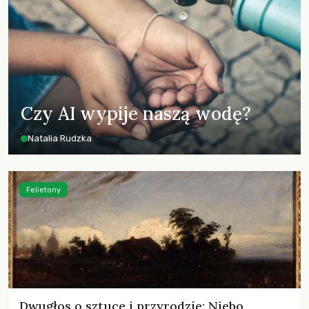
Czy AI wypije naszą wodę?
Natalia Rudzka
Felietony
Dwugłos o sztuce i przyrodzie: Niebo