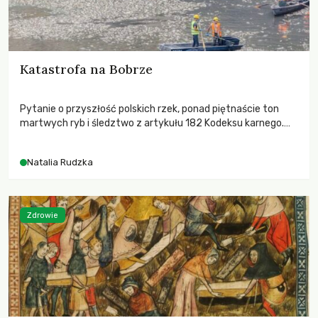
Katastrofa na Bobrze
Pytanie o przyszłość polskich rzek, ponad piętnaście ton
martwych ryb i śledztwo z artykułu 182 Kodeksu karnego.
Katastrofa na Bobrze obnażyła słabość systemu, który
pozwolił, by prace modernizacyjne uruchomiły lawinę
Natalia Rudzka
zdarzeń prowadzących do biologicznej śmierci rzeki.
Zdrowie