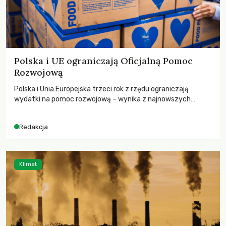
Polska i UE ograniczają Oficjalną Pomoc
Rozwojową
Polska i Unia Europejska trzeci rok z rzędu ograniczają
wydatki na pomoc rozwojową – wynika z najnowszych
danych OECD za 2025 rok. Spadki obejmują także wsparcie
dla krajów najbardziej potrzebujących, a globalnie
Redakcja
odnotowano największe tąpnięcie ODA w historii. Jakie będą
konsekwencje tych decyzji dla świata dotkniętego
kryzysami i ubóstwem?
Klimat