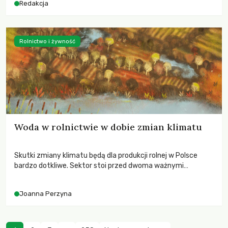
Redakcja
Rolnictwo i żywność
Woda w rolnictwie w dobie zmian klimatu
Skutki zmiany klimatu będą dla produkcji rolnej w Polsce
bardzo dotkliwe. Sektor stoi przed dwoma ważnymi
wyzwaniami – potrzebą redukcji emisji gazów cieplarnianych
oraz koniecznością prowadzenia działań adaptacyjnych do
Joanna Perzyna
zachodzących zmian klimatycznych. Wymagać to będzie
przedefiniowania podejścia do produkcji rolnej opartego
niemal wyłącznie o kryterium zysku ekonomicznego.