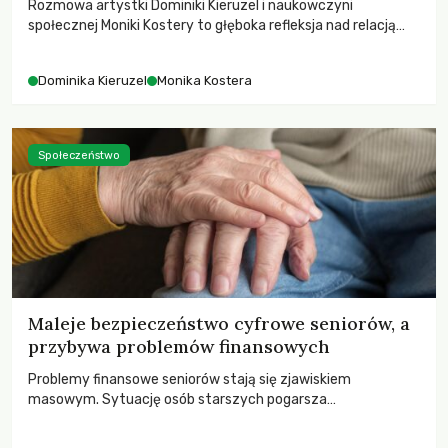
Rozmowa artystki Dominiki Kieruzel i naukowczyni
społecznej Moniki Kostery to głęboka refleksja nad relacją
sztuki, przyrody oraz człowieka w przestrzeni
współczesnego miasta.
Dominika Kieruzel
Monika Kostera
Społeczeństwo
Maleje bezpieczeństwo cyfrowe seniorów, a
przybywa problemów finansowych
Problemy finansowe seniorów stają się zjawiskiem
masowym. Sytuację osób starszych pogarsza
bezwzględność cyberprzestępców.