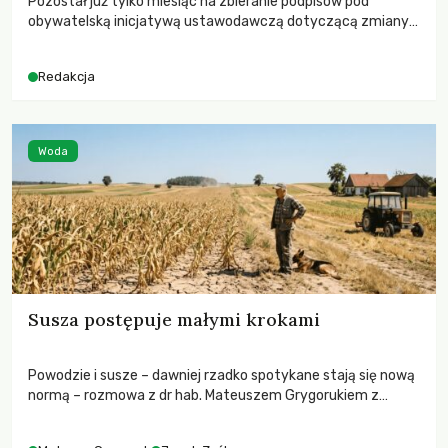
Pozostał już tylko miesiąc na zbieranie podpisów pod
obywatelską inicjatywą ustawodawczą dotyczącą zmiany
Prawa łowieckiego. Fundacja Niech Żyją! apeluje o pełną
mobilizację, ponieważ projekt zawiera historyczne i
Redakcja
niezwykle korzystne rozwiązania dla przyrody i zwierząt,
radykalnie zmieniając dotychczasowy paradygmat
funkcjonowania łowiectwa w Polsce.
Woda
Susza postępuje małymi krokami
Powodzie i susze – dawniej rzadko spotykane stają się nową
normą – rozmowa z dr hab. Mateuszem Grygorukiem z
Centrum Badań Klimatu SGGW.