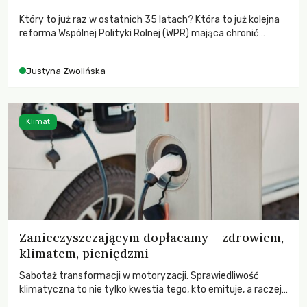
Który to już raz w ostatnich 35 latach? Która to już kolejna
reforma Wspólnej Polityki Rolnej (WPR) mająca chronić
rolników i odpowiadać na potrzeby społeczne?
Justyna Zwolińska
Klimat
Zanieczyszczającym dopłacamy – zdrowiem,
klimatem, pieniędzmi
Sabotaż transformacji w motoryzacji. Sprawiedliwość
klimatyczna to nie tylko kwestia tego, kto emituje, a raczej
– kto ponosi konsekwencje globalnego ocieplenia.