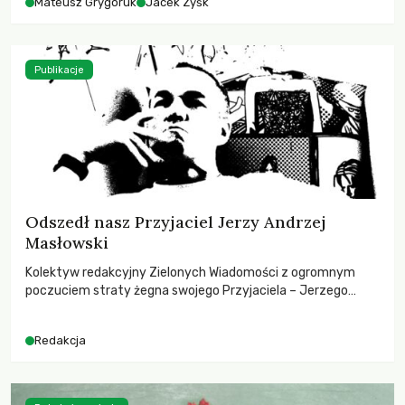
Mateusz Grygoruk
Jacek Zyśk
Publikacje
Odszedł nasz Przyjaciel Jerzy Andrzej
Masłowski
Kolektyw redakcyjny Zielonych Wiadomości z ogromnym
poczuciem straty żegna swojego Przyjaciela – Jerzego
Andrzeja Masłowskiego, kochanego Opiekuna, Mecenasa i
Mentora.
Redakcja