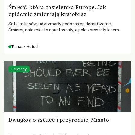
Śmierć, która zazieleniła Europę. Jak
epidemie zmieniają krajobraz
Setki milionów ludzi zmarły podczas epidemii Czarnej
Śmierci, całe miasta opustoszały, a pola zarastały lasem.
Gdy pierwsze liście nowych dębów rozwijały się na włoskich
wzgórzach, Europa dopiero podnosiła się po jednej z
Tomasz Hutsch
największych katastrof w swoich dziejach.
Felietony
Dwugłos o sztuce i przyrodzie: Miasto