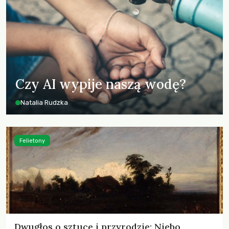
Czy AI wypije naszą wodę?
Natalia Rudzka
Felietony
Dwugłos o sztuce i przyrodzie: Niebo