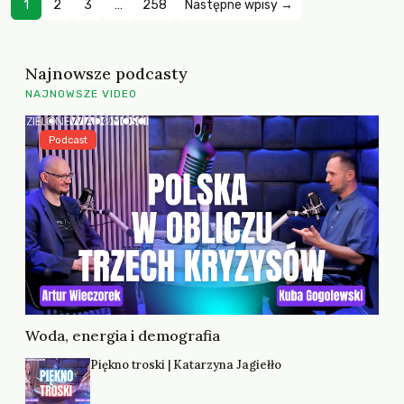
1
2
3
…
258
Następne wpisy →
Najnowsze podcasty
NAJNOWSZE VIDEO
Podcast
Woda, energia i demografia
Piękno troski | Katarzyna Jagiełło