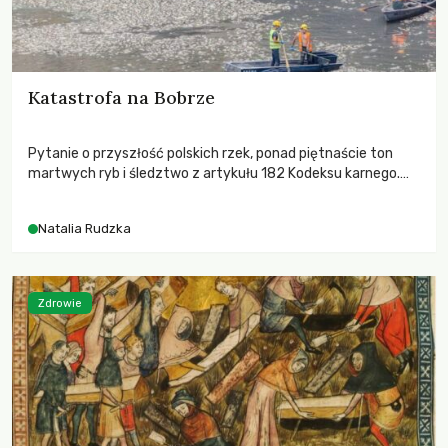
Katastrofa na Bobrze
Pytanie o przyszłość polskich rzek, ponad piętnaście ton
martwych ryb i śledztwo z artykułu 182 Kodeksu karnego.
Katastrofa na Bobrze obnażyła słabość systemu, który
pozwolił, by prace modernizacyjne uruchomiły lawinę
Natalia Rudzka
zdarzeń prowadzących do biologicznej śmierci rzeki.
Zdrowie