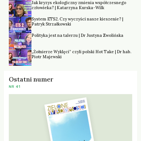
Jak kryzys ekologiczny zmienia współczesnego
człowieka? | Katarzyna Kurska-Wilk
System ETS2. Czy wyczyści nasze kieszenie? |
Patryk Strzałkowski
Polityka jest na talerzu | Dr Justyna Zwolińska
„Żołnierze Wyklęci” czyli polski Hot Take | Dr hab.
Piotr Majewski
Ostatni numer
NR 41