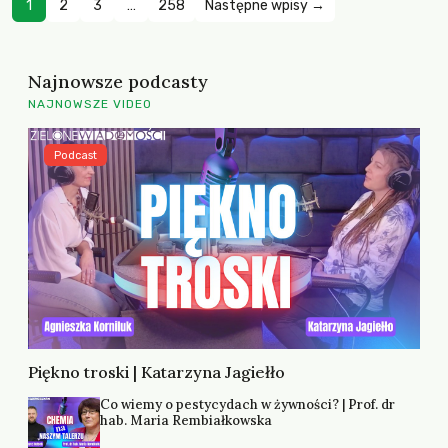
1
2
3
…
258
Następne wpisy →
Najnowsze podcasty
NAJNOWSZE VIDEO
Podcast
Piękno troski | Katarzyna Jagiełło
Co wiemy o pestycydach w żywności? | Prof. dr
hab. Maria Rembiałkowska