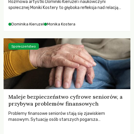
Rozmowa artystki Dominiki Kieruzel i naukowczyni
społecznej Moniki Kostery to głęboka refleksja nad relacją
sztuki, przyrody oraz człowieka w przestrzeni
współczesnego miasta.
Dominika Kieruzel
Monika Kostera
Społeczeństwo
Maleje bezpieczeństwo cyfrowe seniorów, a
przybywa problemów finansowych
Problemy finansowe seniorów stają się zjawiskiem
masowym. Sytuację osób starszych pogarsza
bezwzględność cyberprzestępców.