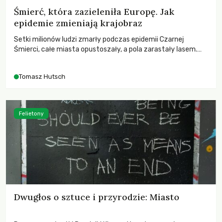
Śmierć, która zazieleniła Europę. Jak
epidemie zmieniają krajobraz
Setki milionów ludzi zmarły podczas epidemii Czarnej
Śmierci, całe miasta opustoszały, a pola zarastały lasem.
Gdy pierwsze liście nowych dębów rozwijały się na włoskich
wzgórzach, Europa dopiero podnosiła się po jednej z
Tomasz Hutsch
największych katastrof w swoich dziejach.
Felietony
Dwugłos o sztuce i przyrodzie: Miasto