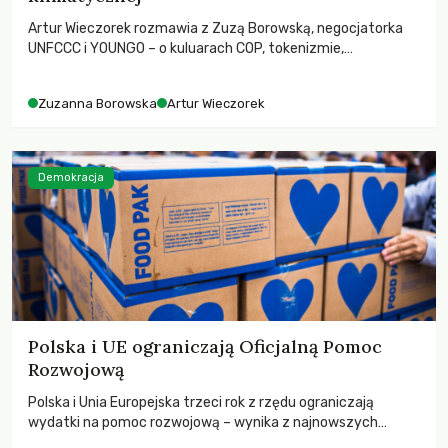
Artur Wieczorek rozmawia z Zuzą Borowską, negocjatorka
UNFCCC i YOUNGO – o kuluarach COP, tokenizmie,
różnorodności i nadziei pokładanej w ruchach klimatycznych
Zuzanna Borowska
Artur Wieczorek
Demokracja
Polska i UE ograniczają Oficjalną Pomoc
Rozwojową
Polska i Unia Europejska trzeci rok z rzędu ograniczają
wydatki na pomoc rozwojową – wynika z najnowszych
danych OECD za 2025 rok. Spadki obejmują także wsparcie