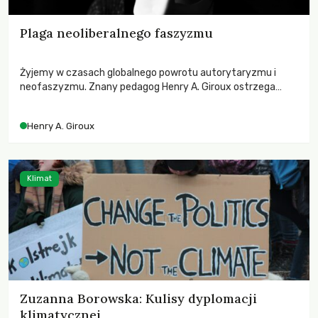
Plaga neoliberalnego faszyzmu
Żyjemy w czasach globalnego powrotu autorytaryzmu i
neofaszyzmu. Znany pedagog Henry A. Giroux ostrzega
przed korporacyjną tyranią niszczącą społeczeństwo. Czy
współczesne uniwersytety obronią swoją niezależność i
Henry A. Giroux
wychowają świadomych obywateli?
Klimat
Zuzanna Borowska: Kulisy dyplomacji
klimatycznej