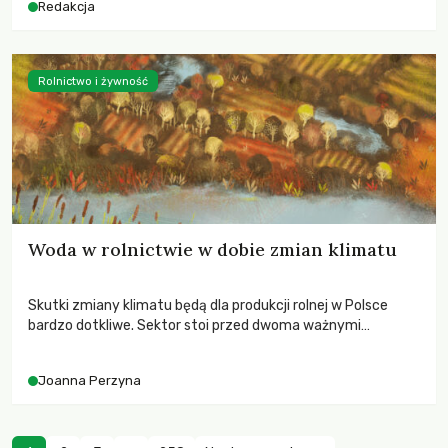
Redakcja
Rolnictwo i żywność
Woda w rolnictwie w dobie zmian klimatu
Skutki zmiany klimatu będą dla produkcji rolnej w Polsce
bardzo dotkliwe. Sektor stoi przed dwoma ważnymi
wyzwaniami – potrzebą redukcji emisji gazów cieplarnianych
oraz koniecznością prowadzenia działań adaptacyjnych do
Joanna Perzyna
zachodzących zmian klimatycznych. Wymagać to będzie
przedefiniowania podejścia do produkcji rolnej opartego
niemal wyłącznie o kryterium zysku ekonomicznego.