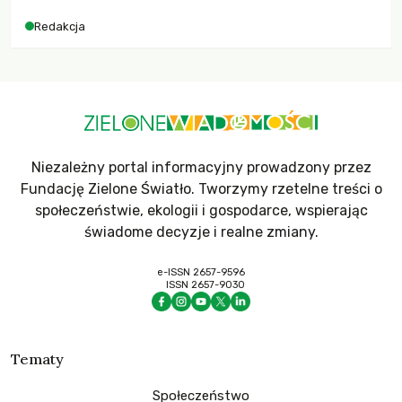
dla krajów najbardziej potrzebujących, a globalnie
Redakcja
odnotowano największe tąpnięcie ODA w historii. Jakie będą
konsekwencje tych decyzji dla świata dotkniętego
kryzysami i ubóstwem?
Niezależny portal informacyjny prowadzony przez
Fundację Zielone Światło. Tworzymy rzetelne treści o
społeczeństwie, ekologii i gospodarce, wspierając
świadome decyzje i realne zmiany.
e-ISSN 2657-9596
ISSN 2657-9030
Tematy
Społeczeństwo