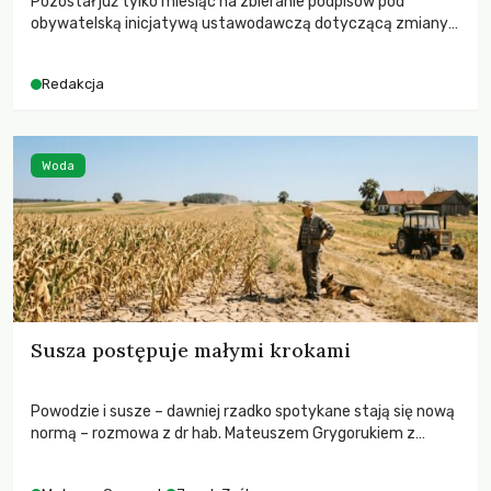
Pozostał już tylko miesiąc na zbieranie podpisów pod
obywatelską inicjatywą ustawodawczą dotyczącą zmiany
Prawa łowieckiego. Fundacja Niech Żyją! apeluje o pełną
mobilizację, ponieważ projekt zawiera historyczne i
Redakcja
niezwykle korzystne rozwiązania dla przyrody i zwierząt,
radykalnie zmieniając dotychczasowy paradygmat
funkcjonowania łowiectwa w Polsce.
Woda
Susza postępuje małymi krokami
Powodzie i susze – dawniej rzadko spotykane stają się nową
normą – rozmowa z dr hab. Mateuszem Grygorukiem z
Centrum Badań Klimatu SGGW.