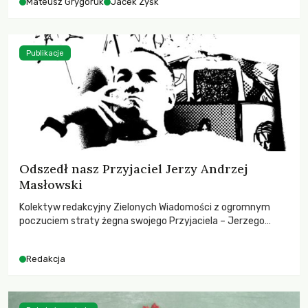
Mateusz Grygoruk
Jacek Zyśk
Publikacje
Odszedł nasz Przyjaciel Jerzy Andrzej
Masłowski
Kolektyw redakcyjny Zielonych Wiadomości z ogromnym
poczuciem straty żegna swojego Przyjaciela – Jerzego
Andrzeja Masłowskiego, kochanego Opiekuna, Mecenasa i
Mentora.
Redakcja