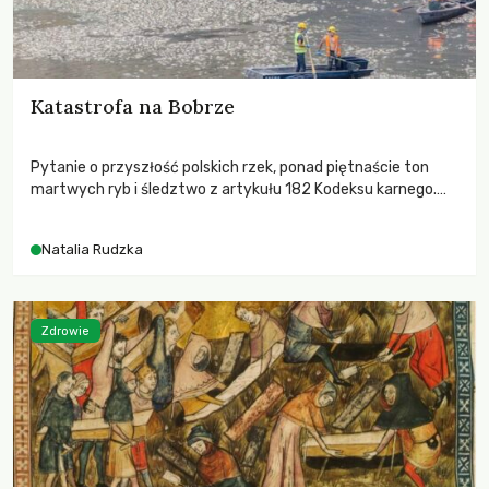
Katastrofa na Bobrze
Pytanie o przyszłość polskich rzek, ponad piętnaście ton
martwych ryb i śledztwo z artykułu 182 Kodeksu karnego.
Katastrofa na Bobrze obnażyła słabość systemu, który
pozwolił, by prace modernizacyjne uruchomiły lawinę
Natalia Rudzka
zdarzeń prowadzących do biologicznej śmierci rzeki.
Zdrowie