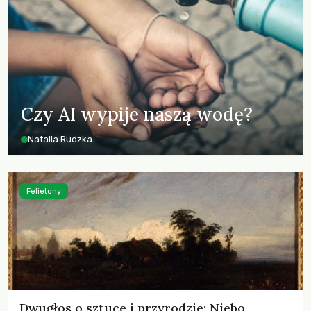
Czy AI wypije naszą wodę?
Natalia Rudzka
Felietony
Dwugłos o sztuce i przyrodzie: Niebo