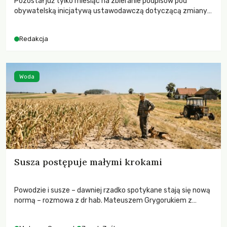
Pozostał już tylko miesiąc na zbieranie podpisów pod
obywatelską inicjatywą ustawodawczą dotyczącą zmiany
Prawa łowieckiego. Fundacja Niech Żyją! apeluje o pełną
mobilizację, ponieważ projekt zawiera historyczne i
Redakcja
niezwykle korzystne rozwiązania dla przyrody i zwierząt,
radykalnie zmieniając dotychczasowy paradygmat
funkcjonowania łowiectwa w Polsce.
Woda
Susza postępuje małymi krokami
Powodzie i susze – dawniej rzadko spotykane stają się nową
normą – rozmowa z dr hab. Mateuszem Grygorukiem z
Centrum Badań Klimatu SGGW.