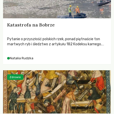
Katastrofa na Bobrze
Pytanie o przyszłość polskich rzek, ponad piętnaście ton
martwych ryb i śledztwo z artykułu 182 Kodeksu karnego.
Katastrofa na Bobrze obnażyła słabość systemu, który
pozwolił, by prace modernizacyjne uruchomiły lawinę
Natalia Rudzka
zdarzeń prowadzących do biologicznej śmierci rzeki.
Zdrowie