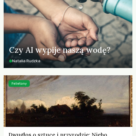
Czy AI wypije naszą wodę?
Natalia Rudzka
Felietony
Dwugłos o sztuce i przyrodzie: Niebo