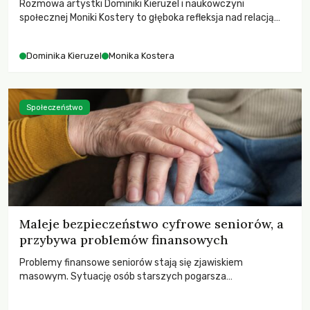
Rozmowa artystki Dominiki Kieruzel i naukowczyni
społecznej Moniki Kostery to głęboka refleksja nad relacją
sztuki, przyrody oraz człowieka w przestrzeni
współczesnego miasta.
Dominika Kieruzel
Monika Kostera
Społeczeństwo
Maleje bezpieczeństwo cyfrowe seniorów, a
przybywa problemów finansowych
Problemy finansowe seniorów stają się zjawiskiem
masowym. Sytuację osób starszych pogarsza
bezwzględność cyberprzestępców.