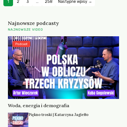
1
2
3
…
258
Następne wpisy →
Najnowsze podcasty
NAJNOWSZE VIDEO
Podcast
Woda, energia i demografia
Piękno troski | Katarzyna Jagiełło