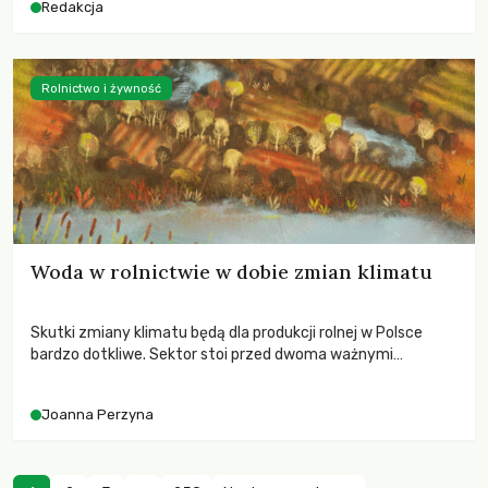
Redakcja
Rolnictwo i żywność
Woda w rolnictwie w dobie zmian klimatu
Skutki zmiany klimatu będą dla produkcji rolnej w Polsce
bardzo dotkliwe. Sektor stoi przed dwoma ważnymi
wyzwaniami – potrzebą redukcji emisji gazów cieplarnianych
oraz koniecznością prowadzenia działań adaptacyjnych do
Joanna Perzyna
zachodzących zmian klimatycznych. Wymagać to będzie
przedefiniowania podejścia do produkcji rolnej opartego
niemal wyłącznie o kryterium zysku ekonomicznego.