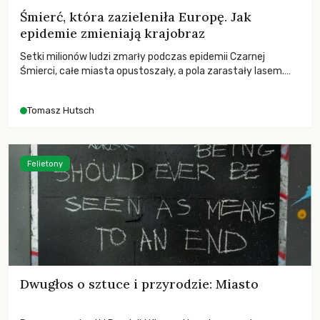
Śmierć, która zazieleniła Europę. Jak
epidemie zmieniają krajobraz
Setki milionów ludzi zmarły podczas epidemii Czarnej
Śmierci, całe miasta opustoszały, a pola zarastały lasem.
Gdy pierwsze liście nowych dębów rozwijały się na włoskich
wzgórzach, Europa dopiero podnosiła się po jednej z
Tomasz Hutsch
największych katastrof w swoich dziejach.
Felietony
Dwugłos o sztuce i przyrodzie: Miasto