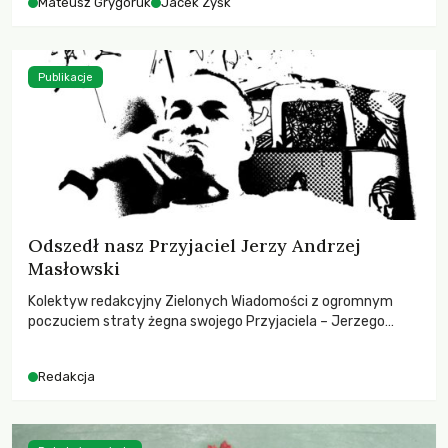
Mateusz Grygoruk
Jacek Zyśk
Publikacje
Odszedł nasz Przyjaciel Jerzy Andrzej
Masłowski
Kolektyw redakcyjny Zielonych Wiadomości z ogromnym
poczuciem straty żegna swojego Przyjaciela – Jerzego
Andrzeja Masłowskiego, kochanego Opiekuna, Mecenasa i
Mentora.
Redakcja