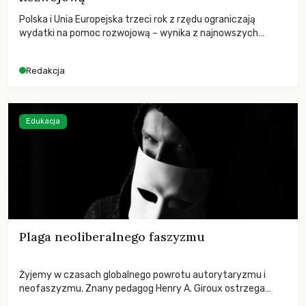
Polska i Unia Europejska trzeci rok z rzędu ograniczają
wydatki na pomoc rozwojową – wynika z najnowszych
danych OECD za 2025 rok. Spadki obejmują także wsparcie
dla krajów najbardziej potrzebujących, a globalnie
Redakcja
odnotowano największe tąpnięcie ODA w historii. Jakie będą
konsekwencje tych decyzji dla świata dotkniętego
kryzysami i ubóstwem?
Edukacja
Plaga neoliberalnego faszyzmu
Żyjemy w czasach globalnego powrotu autorytaryzmu i
neofaszyzmu. Znany pedagog Henry A. Giroux ostrzega
przed korporacyjną tyranią niszczącą społeczeństwo. Czy