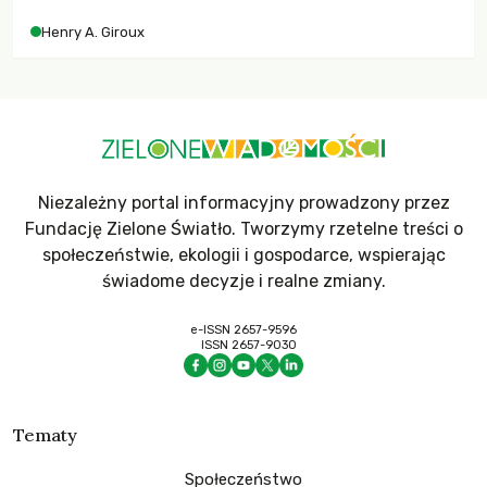
współczesne uniwersytety obronią swoją niezależność i
Henry A. Giroux
wychowają świadomych obywateli?
Niezależny portal informacyjny prowadzony przez
Fundację Zielone Światło. Tworzymy rzetelne treści o
społeczeństwie, ekologii i gospodarce, wspierając
świadome decyzje i realne zmiany.
e-ISSN 2657-9596
ISSN 2657-9030
Tematy
Społeczeństwo