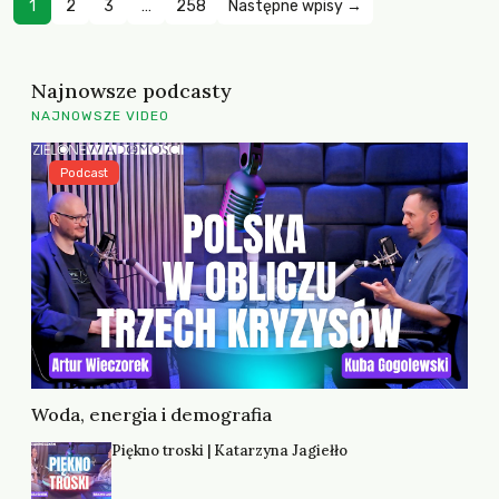
1
2
3
…
258
Następne wpisy →
Najnowsze podcasty
NAJNOWSZE VIDEO
Podcast
Woda, energia i demografia
Piękno troski | Katarzyna Jagiełło