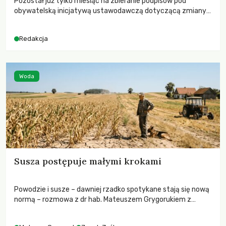
Pozostał już tylko miesiąc na zbieranie podpisów pod
obywatelską inicjatywą ustawodawczą dotyczącą zmiany
Prawa łowieckiego. Fundacja Niech Żyją! apeluje o pełną
mobilizację, ponieważ projekt zawiera historyczne i
Redakcja
niezwykle korzystne rozwiązania dla przyrody i zwierząt,
radykalnie zmieniając dotychczasowy paradygmat
funkcjonowania łowiectwa w Polsce.
Woda
Susza postępuje małymi krokami
Powodzie i susze – dawniej rzadko spotykane stają się nową
normą – rozmowa z dr hab. Mateuszem Grygorukiem z
Centrum Badań Klimatu SGGW.