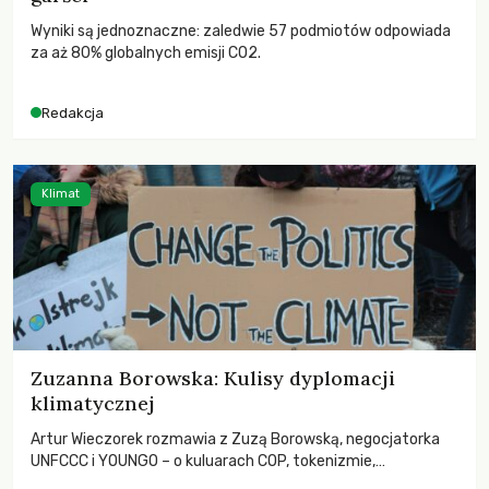
Wyniki są jednoznaczne: zaledwie 57 podmiotów odpowiada
za aż 80% globalnych emisji CO2.
Redakcja
Klimat
Zuzanna Borowska: Kulisy dyplomacji
klimatycznej
Artur Wieczorek rozmawia z Zuzą Borowską, negocjatorka
UNFCCC i YOUNGO – o kuluarach COP, tokenizmie,
różnorodności i nadziei pokładanej w ruchach klimatycznych