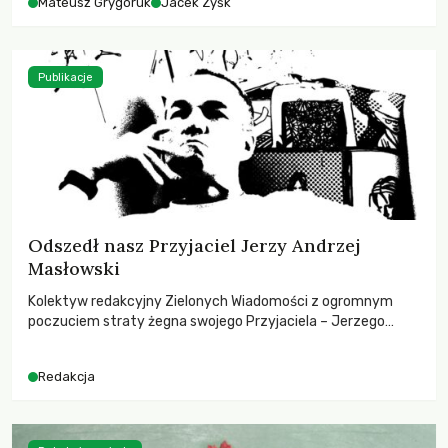
Mateusz Grygoruk
Jacek Zyśk
Publikacje
Odszedł nasz Przyjaciel Jerzy Andrzej
Masłowski
Kolektyw redakcyjny Zielonych Wiadomości z ogromnym
poczuciem straty żegna swojego Przyjaciela – Jerzego
Andrzeja Masłowskiego, kochanego Opiekuna, Mecenasa i
Mentora.
Redakcja