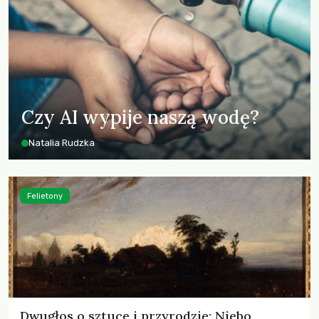
Czy AI wypije naszą wodę?
Natalia Rudzka
Felietony
Dwugłos o sztuce i przyrodzie: Niebo