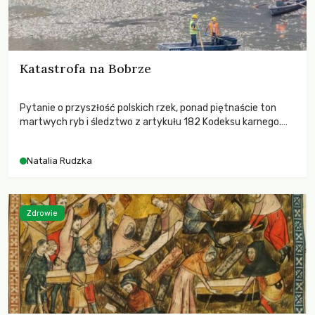
Katastrofa na Bobrze
Pytanie o przyszłość polskich rzek, ponad piętnaście ton
martwych ryb i śledztwo z artykułu 182 Kodeksu karnego.
Katastrofa na Bobrze obnażyła słabość systemu, który
pozwolił, by prace modernizacyjne uruchomiły lawinę
Natalia Rudzka
zdarzeń prowadzących do biologicznej śmierci rzeki.
Zdrowie