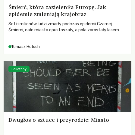
Śmierć, która zazieleniła Europę. Jak
epidemie zmieniają krajobraz
Setki milionów ludzi zmarły podczas epidemii Czarnej
Śmierci, całe miasta opustoszały, a pola zarastały lasem.
Gdy pierwsze liście nowych dębów rozwijały się na włoskich
wzgórzach, Europa dopiero podnosiła się po jednej z
Tomasz Hutsch
największych katastrof w swoich dziejach.
Felietony
Dwugłos o sztuce i przyrodzie: Miasto