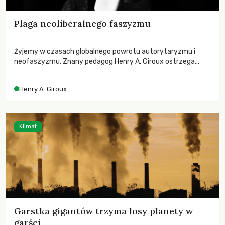
Plaga neoliberalnego faszyzmu
Żyjemy w czasach globalnego powrotu autorytaryzmu i
neofaszyzmu. Znany pedagog Henry A. Giroux ostrzega
przed korporacyjną tyranią niszczącą społeczeństwo. Czy
współczesne uniwersytety obronią swoją niezależność i
Henry A. Giroux
wychowają świadomych obywateli?
Klimat
Garstka gigantów trzyma losy planety w
garści