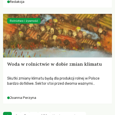
Redakcja
Rolnictwo i żywność
Woda w rolnictwie w dobie zmian klimatu
Skutki zmiany klimatu będą dla produkcji rolnej w Polsce
bardzo dotkliwe. Sektor stoi przed dwoma ważnymi
wyzwaniami – potrzebą redukcji emisji gazów cieplarnianych
oraz koniecznością prowadzenia działań adaptacyjnych do
Joanna Perzyna
zachodzących zmian klimatycznych. Wymagać to będzie
przedefiniowania podejścia do produkcji rolnej opartego
niemal wyłącznie o kryterium zysku ekonomicznego.