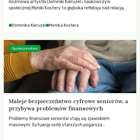
Rozmowa artystki Dominiki Kieruzel i naukowczyni
społecznej Moniki Kostery to głęboka refleksja nad relacją
sztuki, przyrody oraz człowieka w przestrzeni
współczesnego miasta.
Dominika Kieruzel
Monika Kostera
Społeczeństwo
Maleje bezpieczeństwo cyfrowe seniorów, a
przybywa problemów finansowych
Problemy finansowe seniorów stają się zjawiskiem
masowym. Sytuację osób starszych pogarsza
bezwzględność cyberprzestępców.