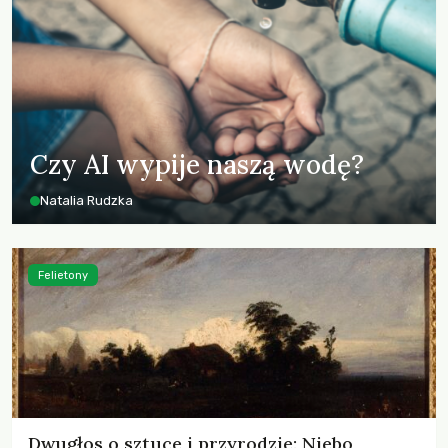
Czy AI wypije naszą wodę?
Natalia Rudzka
Felietony
Dwugłos o sztuce i przyrodzie: Niebo