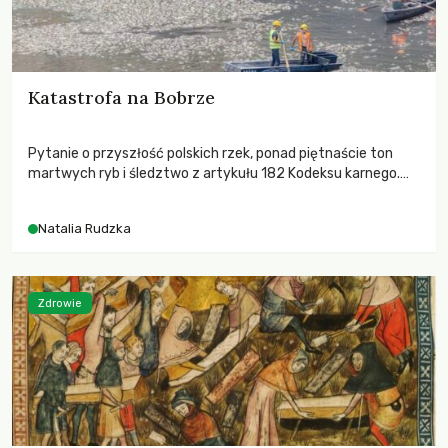
Katastrofa na Bobrze
Pytanie o przyszłość polskich rzek, ponad piętnaście ton
martwych ryb i śledztwo z artykułu 182 Kodeksu karnego.
Katastrofa na Bobrze obnażyła słabość systemu, który
pozwolił, by prace modernizacyjne uruchomiły lawinę
Natalia Rudzka
zdarzeń prowadzących do biologicznej śmierci rzeki.
Zdrowie