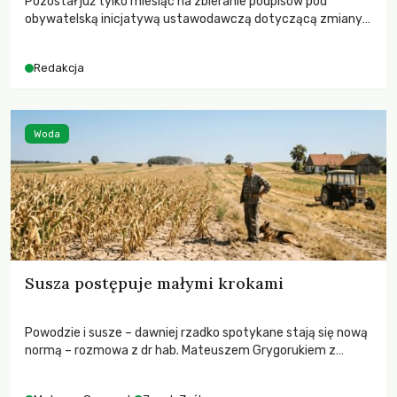
Pozostał już tylko miesiąc na zbieranie podpisów pod
obywatelską inicjatywą ustawodawczą dotyczącą zmiany
Prawa łowieckiego. Fundacja Niech Żyją! apeluje o pełną
mobilizację, ponieważ projekt zawiera historyczne i
Redakcja
niezwykle korzystne rozwiązania dla przyrody i zwierząt,
radykalnie zmieniając dotychczasowy paradygmat
funkcjonowania łowiectwa w Polsce.
Woda
Susza postępuje małymi krokami
Powodzie i susze – dawniej rzadko spotykane stają się nową
normą – rozmowa z dr hab. Mateuszem Grygorukiem z
Centrum Badań Klimatu SGGW.