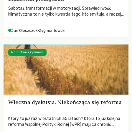
Sabotaż transformacji w motoryzacji. Sprawiedliwość
klimatyczna to nie tylko kwestia tego, kto emituje, a raczej
– kto ponosi konsekwencje globalnego ocieplenia.
Jan Oleszczuk-Zygmuntowski
Rolnictwo i żywność
Wieczna dyskusja. Niekończąca się reforma
Który to już raz w ostatnich 35 latach? Która to już kolejna
reforma Wspólnej Polityki Rolnej (WPR) mająca chronić
rolników i odpowiadać na potrzeby społeczne?