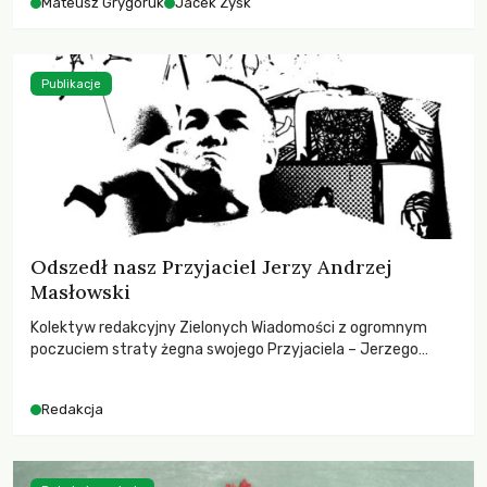
Mateusz Grygoruk
Jacek Zyśk
Publikacje
Odszedł nasz Przyjaciel Jerzy Andrzej
Masłowski
Kolektyw redakcyjny Zielonych Wiadomości z ogromnym
poczuciem straty żegna swojego Przyjaciela – Jerzego
Andrzeja Masłowskiego, kochanego Opiekuna, Mecenasa i
Mentora.
Redakcja