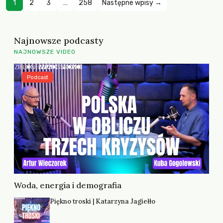
1
2
3
…
258
Następne wpisy →
Najnowsze podcasty
NAJNOWSZE VIDEO
Podcast
Woda, energia i demografia
Piękno troski | Katarzyna Jagiełło