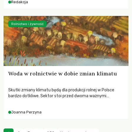
Redakcja
Rolnictwo i żywność
Woda w rolnictwie w dobie zmian klimatu
Skutki zmiany klimatu będą dla produkcji rolnej w Polsce
bardzo dotkliwe. Sektor stoi przed dwoma ważnymi
wyzwaniami – potrzebą redukcji emisji gazów cieplarnianych
oraz koniecznością prowadzenia działań adaptacyjnych do
Joanna Perzyna
zachodzących zmian klimatycznych. Wymagać to będzie
przedefiniowania podejścia do produkcji rolnej opartego
niemal wyłącznie o kryterium zysku ekonomicznego.