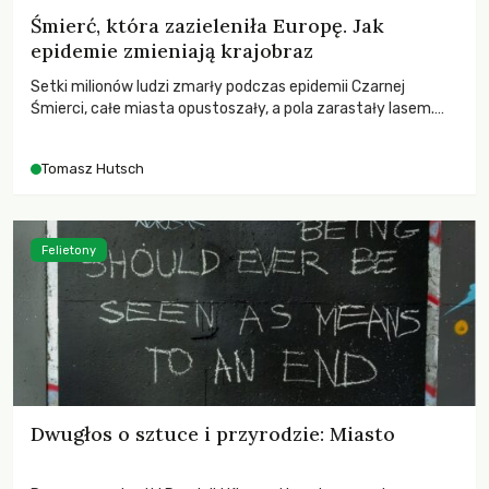
Śmierć, która zazieleniła Europę. Jak
epidemie zmieniają krajobraz
Setki milionów ludzi zmarły podczas epidemii Czarnej
Śmierci, całe miasta opustoszały, a pola zarastały lasem.
Gdy pierwsze liście nowych dębów rozwijały się na włoskich
wzgórzach, Europa dopiero podnosiła się po jednej z
Tomasz Hutsch
największych katastrof w swoich dziejach.
Felietony
Dwugłos o sztuce i przyrodzie: Miasto