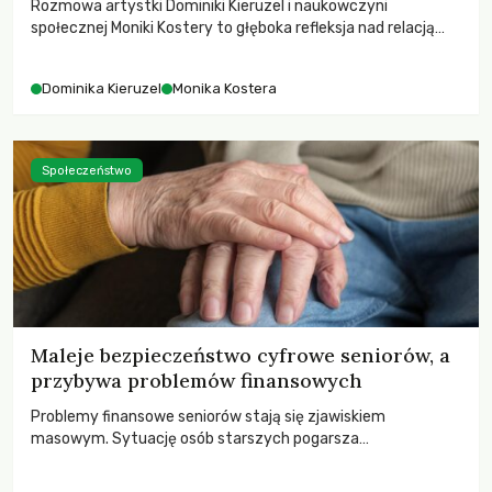
Rozmowa artystki Dominiki Kieruzel i naukowczyni
społecznej Moniki Kostery to głęboka refleksja nad relacją
sztuki, przyrody oraz człowieka w przestrzeni
współczesnego miasta.
Dominika Kieruzel
Monika Kostera
Społeczeństwo
Maleje bezpieczeństwo cyfrowe seniorów, a
przybywa problemów finansowych
Problemy finansowe seniorów stają się zjawiskiem
masowym. Sytuację osób starszych pogarsza
bezwzględność cyberprzestępców.