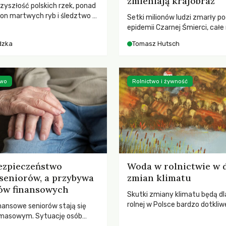
zmieniają krajobraz
rzyszłość polskich rzek, ponad
ton martwych ryb i śledztwo z
Setki milionów ludzi zmarły p
2 Kodeksu karnego. Katastrofa
epidemii Czarnej Śmierci, całe
bnażyła słabość systemu,
opustoszały, a pola zarastały
dzka
Tomasz Hutsch
lił, by prace modernizacyjne
pierwsze liście nowych dębów 
 lawinę zdarzeń prowadzących
się na włoskich wzgórzach, Eu
nej śmierci rzeki.
podnosiła się po jednej z najw
katastrof w swoich dziejach.
two
Rolnictwo i żywność
ezpieczeństwo
Woda w rolnictwie w 
seniorów, a przybywa
zmian klimatu
ów finansowych
Skutki zmiany klimatu będą dl
rolnej w Polsce bardzo dotkliw
nansowe seniorów stają się
stoi przed dwoma ważnymi w
 masowym. Sytuację osób
potrzebą redukcji emisji gazó