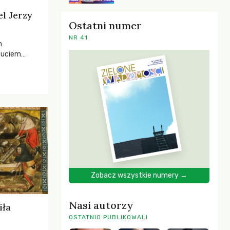
el Jerzy
Ostatni numer
NR 41
h
zuciem
ela –
o,
 i Mentora.
Zobacz wszystkie numery →
Nasi autorzy
iła
OSTATNIO PUBLIKOWALI