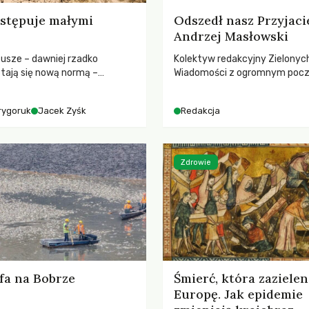
stępuje małymi
Odszedł nasz Przyjaci
Andrzej Masłowski
susze – dawniej rzadko
Kolektyw redakcyjny Zielonyc
tają się nową normą –
Wiadomości z ogromnym poc
dr hab. Mateuszem
straty żegna swojego Przyjaci
m z Centrum Badań Klimatu
Jerzego Andrzeja Masłowskieg
rygoruk
Jacek Zyśk
Redakcja
kochanego Opiekuna, Mecenasa
Zdrowie
fa na Bobrze
Śmierć, która zazielen
Europę. Jak epidemie