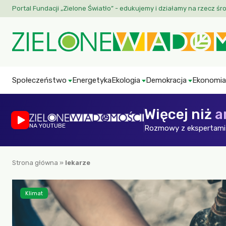
Portal Fundacji „Zielone Światło” - edukujemy i działamy na rzecz śr
Społeczeństwo
Energetyka
Ekologia
Demokracja
Ekonomia
Więcej niż
a
NA YOUTUBE
Rozmowy z ekspertami 
Strona główna
»
lekarze
Klimat