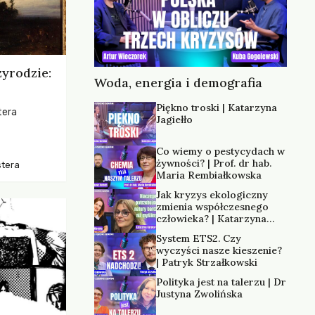
zyrodzie:
Woda, energia i demografia
Piękno troski | Katarzyna
tera
Jagiełło
os, ukazując
Co wiemy o pestycydach w
zką
żywności? | Prof. dr hab.
stera
trzeni oraz
Maria Rembiałkowska
Jak kryzys ekologiczny
zmienia współczesnego
człowieka? | Katarzyna
Kurska-Wilk
System ETS2. Czy
wyczyści nasze kieszenie?
| Patryk Strzałkowski
Polityka jest na talerzu | Dr
Justyna Zwolińska