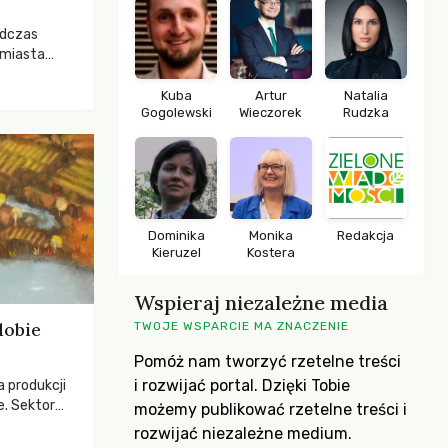
odczas
 miasta
 lasem. Gdy
rozwijały
Kuba
Artur
Natalia
Gogolewski
Wieczorek
Rudzka
ropa dopiero
iększych
Dominika
Monika
Redakcja
Kieruzel
Kostera
Wspieraj niezależne media
dobie
TWOJE WSPARCIE MA ZNACZENIE
Pomóż nam tworzyć rzetelne treści
i rozwijać portal. Dzięki Tobie
a produkcji
e. Sektor
możemy publikować rzetelne treści i
yzwaniami –
rozwijać niezależne medium.
w