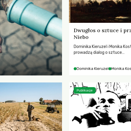
Dwugłos o sztuce i pr
Niebo
Dominika Kieruzel i Monika Kos
prowadzą dialog o sztuce
przedstawiającej niebo i kosm
jej rezonansowy wpływ na lud
Dominika Kieruzel
Monika Ko
wrażliwość, odczuwanie przes
relację z naturą.
Publikacje