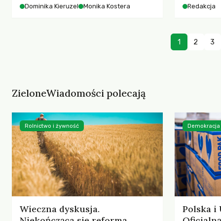
starszych 
Dominika Kieruzel
Monika Kostera
Redakcja
współczesnego miasta.
cyberprzes
1
2
3
ZieloneWiadomości polecają
Rolnictwo i żywność
Demokracja
Wieczna dyskusja.
Polska i
Niekończąca się reforma
Oficjal