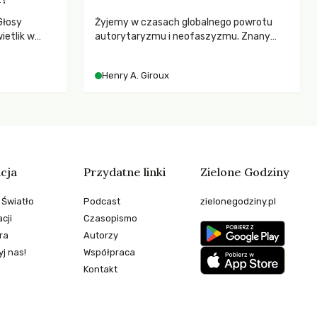
Głosy
Żyjemy w czasach globalnego powrotu
ietlik w
autorytaryzmu i neofaszyzmu. Znany
niczych w
pedagog Henry A. Giroux ostrzega przed
.
korporacyjną tyranią niszczącą
Henry A. Giroux
społeczeństwo. Czy współczesne
uniwersytety obronią swoją niezależność i
wychowają świadomych obywateli?
cja
Przydatne linki
Zielone Godziny
 Światło
Podcast
zielonegodziny.pl
cji
Czasopismo
ra
Autorzy
j nas!
Współpraca
Kontakt