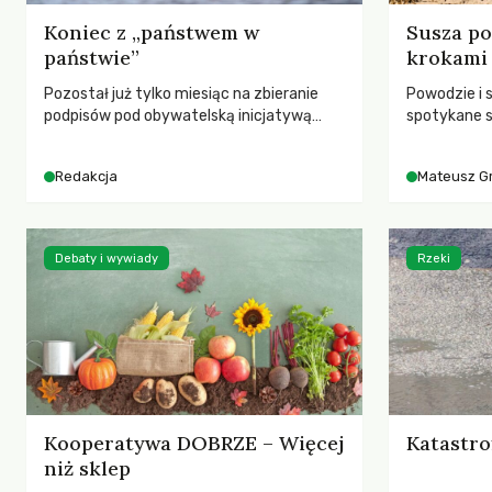
Koniec z „państwem w
Susza po
państwie”
krokami
Pozostał już tylko miesiąc na zbieranie
Powodzie i 
podpisów pod obywatelską inicjatywą
spotykane s
ustawodawczą dotyczącą zmiany Prawa
rozmowa z 
łowieckiego. Fundacja Niech Żyją! apeluje o
Grygorukie
Redakcja
Mateusz G
pełną mobilizację, ponieważ projekt
SGGW.
zawiera historyczne i niezwykle korzystne
rozwiązania dla przyrody i zwierząt,
radykalnie zmieniając dotychczasowy
Debaty i wywiady
Rzeki
paradygmat funkcjonowania łowiectwa w
Polsce.
Kooperatywa DOBRZE – Więcej
Katastro
niż sklep