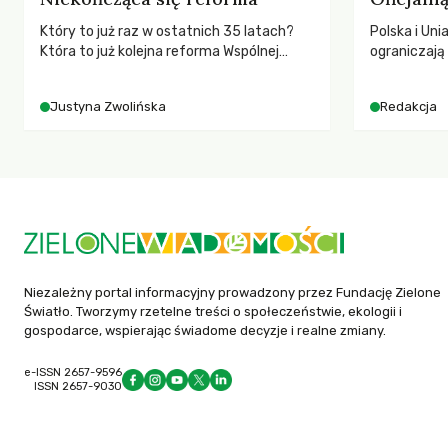
Który to już raz w ostatnich 35 latach?
Polska i Uni
Która to już kolejna reforma Wspólnej
ograniczaj
Polityki Rolnej (WPR) mająca chronić
– wynika z
rolników i odpowiadać na potrzeby
2025 rok. S
Justyna Zwolińska
Redakcja
społeczne?
dla krajów n
globalnie o
tąpnięcie OD
konsekwencj
dotknięteg
Niezależny portal informacyjny prowadzony przez Fundację Zielone
Światło. Tworzymy rzetelne treści o społeczeństwie, ekologii i
gospodarce, wspierając świadome decyzje i realne zmiany.
e-ISSN 2657-9596
ISSN 2657-9030