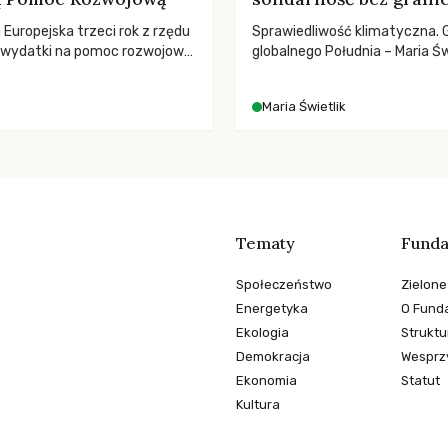
a Europejska trzeci rok z rzędu
Sprawiedliwość klimatyczna. 
ą wydatki na pomoc rozwojową
globalnego Południa – Maria Św
 najnowszych danych OECD za
rozmowach o prawach pracow
padki obejmują także wsparcie
czasach globalnych podziałów
Maria Świetlik
ajbardziej potrzebujących, a
dnotowano największe
A w historii. Jakie będą
e tych decyzji dla świata
o kryzysami i ubóstwem?
Tematy
Funda
Społeczeństwo
Zielone
Energetyka
O Funda
Ekologia
Struktu
Demokracja
Wesprzy
Ekonomia
Statut
Kultura