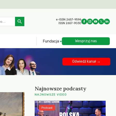
Search Button
e-ISSN 2657-9596
ISSN 2657-9030
Fundacja
Wesprzyj nas
Odwiedź kanał →
Najnowsze podcasty
NAJNOWSZE VIDEO
Podcast