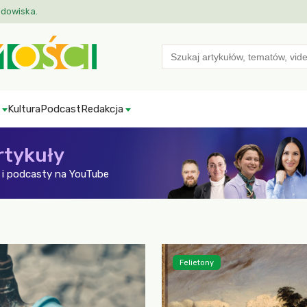
odowiska.
Search
for:
Kultura
Podcast
Redakcja
rtykuły
i podcasty na YouTube
Felietony