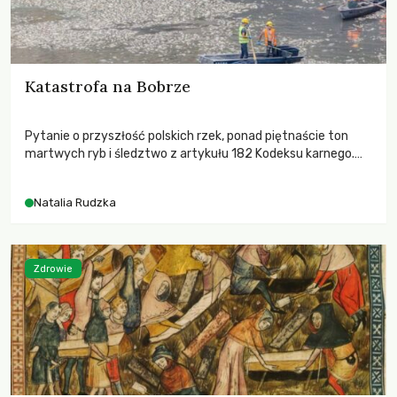
Katastrofa na Bobrze
Pytanie o przyszłość polskich rzek, ponad piętnaście ton
martwych ryb i śledztwo z artykułu 182 Kodeksu karnego.
Katastrofa na Bobrze obnażyła słabość systemu, który
pozwolił, by prace modernizacyjne uruchomiły lawinę
Natalia Rudzka
zdarzeń prowadzących do biologicznej śmierci rzeki.
Zdrowie