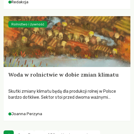
Redakcja
Rolnictwo i żywność
Woda w rolnictwie w dobie zmian klimatu
Skutki zmiany klimatu będą dla produkcji rolnej w Polsce
bardzo dotkliwe. Sektor stoi przed dwoma ważnymi
wyzwaniami – potrzebą redukcji emisji gazów cieplarnianych
oraz koniecznością prowadzenia działań adaptacyjnych do
Joanna Perzyna
zachodzących zmian klimatycznych. Wymagać to będzie
przedefiniowania podejścia do produkcji rolnej opartego
niemal wyłącznie o kryterium zysku ekonomicznego.