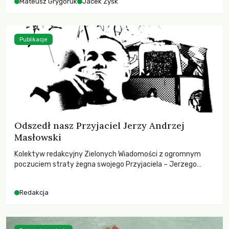
Mateusz Grygoruk
Jacek Zyśk
Publikacje
Odszedł nasz Przyjaciel Jerzy Andrzej
Masłowski
Kolektyw redakcyjny Zielonych Wiadomości z ogromnym
poczuciem straty żegna swojego Przyjaciela – Jerzego
Andrzeja Masłowskiego, kochanego Opiekuna, Mecenasa i
Mentora.
Redakcja