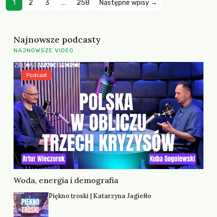
1
2
3
…
258
Następne wpisy →
Najnowsze podcasty
NAJNOWSZE VIDEO
Podcast
Woda, energia i demografia
Piękno troski | Katarzyna Jagiełło