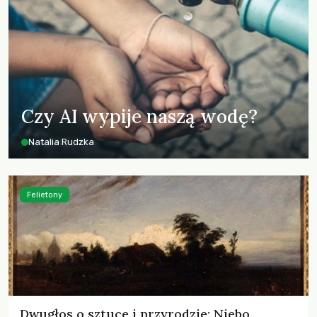
Czy AI wypije naszą wodę?
Natalia Rudzka
Felietony
Dwugłos o sztuce i przyrodzie: Niebo