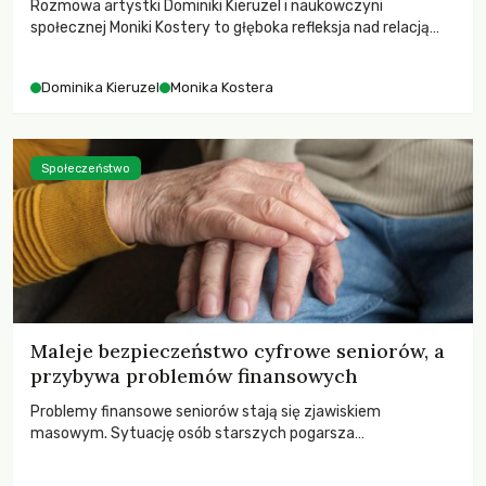
Rozmowa artystki Dominiki Kieruzel i naukowczyni
społecznej Moniki Kostery to głęboka refleksja nad relacją
sztuki, przyrody oraz człowieka w przestrzeni
współczesnego miasta.
Dominika Kieruzel
Monika Kostera
Społeczeństwo
Maleje bezpieczeństwo cyfrowe seniorów, a
przybywa problemów finansowych
Problemy finansowe seniorów stają się zjawiskiem
masowym. Sytuację osób starszych pogarsza
bezwzględność cyberprzestępców.