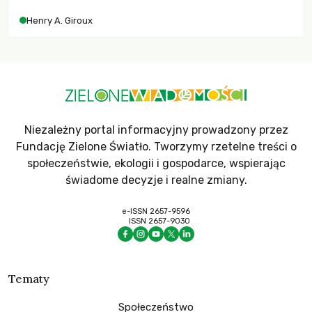
współczesne uniwersytety obronią swoją niezależność i
Henry A. Giroux
wychowają świadomych obywateli?
Niezależny portal informacyjny prowadzony przez
Fundację Zielone Światło. Tworzymy rzetelne treści o
społeczeństwie, ekologii i gospodarce, wspierając
świadome decyzje i realne zmiany.
e-ISSN 2657-9596
ISSN 2657-9030
Tematy
Społeczeństwo