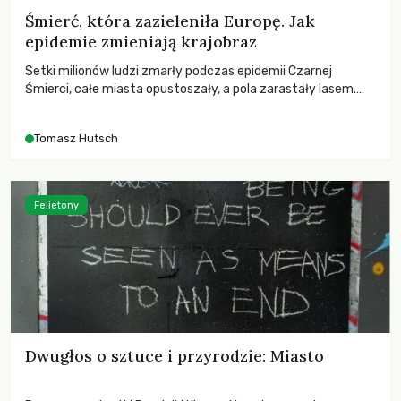
Śmierć, która zazieleniła Europę. Jak
epidemie zmieniają krajobraz
Setki milionów ludzi zmarły podczas epidemii Czarnej
Śmierci, całe miasta opustoszały, a pola zarastały lasem.
Gdy pierwsze liście nowych dębów rozwijały się na włoskich
wzgórzach, Europa dopiero podnosiła się po jednej z
Tomasz Hutsch
największych katastrof w swoich dziejach.
Felietony
Dwugłos o sztuce i przyrodzie: Miasto