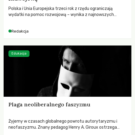
Polska i Unia Europejska trzeci rok z rzędu ograniczają
wydatki na pomoc rozwojową – wynika z najnowszych
danych OECD za 2025 rok. Spadki obejmują także wsparcie
dla krajów najbardziej potrzebujących, a globalnie
Redakcja
odnotowano największe tąpnięcie ODA w historii. Jakie będą
konsekwencje tych decyzji dla świata dotkniętego
kryzysami i ubóstwem?
Edukacja
Plaga neoliberalnego faszyzmu
Żyjemy w czasach globalnego powrotu autorytaryzmu i
neofaszyzmu. Znany pedagog Henry A. Giroux ostrzega
przed korporacyjną tyranią niszczącą społeczeństwo. Czy