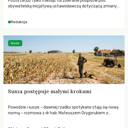
Pozostał już tylko miesiąc na zbieranie podpisów pod
obywatelską inicjatywą ustawodawczą dotyczącą zmiany
Prawa łowieckiego. Fundacja Niech Żyją! apeluje o pełną
mobilizację, ponieważ projekt zawiera historyczne i
Redakcja
niezwykle korzystne rozwiązania dla przyrody i zwierząt,
radykalnie zmieniając dotychczasowy paradygmat
funkcjonowania łowiectwa w Polsce.
Woda
Susza postępuje małymi krokami
Powodzie i susze – dawniej rzadko spotykane stają się nową
normą – rozmowa z dr hab. Mateuszem Grygorukiem z
Centrum Badań Klimatu SGGW.