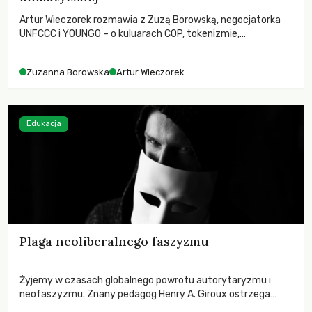
Artur Wieczorek rozmawia z Zuzą Borowską, negocjatorka
UNFCCC i YOUNGO – o kuluarach COP, tokenizmie,
różnorodności i nadziei pokładanej w ruchach klimatycznych
Zuzanna Borowska
Artur Wieczorek
Edukacja
Plaga neoliberalnego faszyzmu
Żyjemy w czasach globalnego powrotu autorytaryzmu i
neofaszyzmu. Znany pedagog Henry A. Giroux ostrzega
przed korporacyjną tyranią niszczącą społeczeństwo. Czy