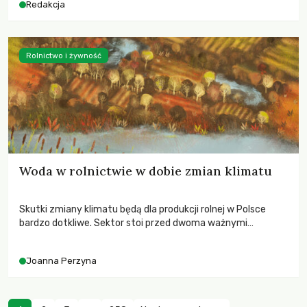
Redakcja
Rolnictwo i żywność
Woda w rolnictwie w dobie zmian klimatu
Skutki zmiany klimatu będą dla produkcji rolnej w Polsce
bardzo dotkliwe. Sektor stoi przed dwoma ważnymi
wyzwaniami – potrzebą redukcji emisji gazów cieplarnianych
oraz koniecznością prowadzenia działań adaptacyjnych do
Joanna Perzyna
zachodzących zmian klimatycznych. Wymagać to będzie
przedefiniowania podejścia do produkcji rolnej opartego
niemal wyłącznie o kryterium zysku ekonomicznego.