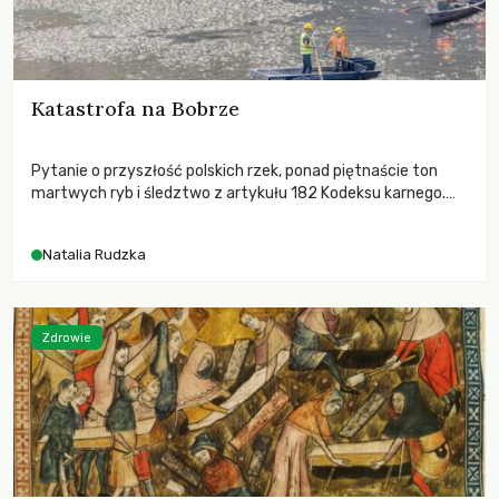
Katastrofa na Bobrze
Pytanie o przyszłość polskich rzek, ponad piętnaście ton
martwych ryb i śledztwo z artykułu 182 Kodeksu karnego.
Katastrofa na Bobrze obnażyła słabość systemu, który
pozwolił, by prace modernizacyjne uruchomiły lawinę
Natalia Rudzka
zdarzeń prowadzących do biologicznej śmierci rzeki.
Zdrowie