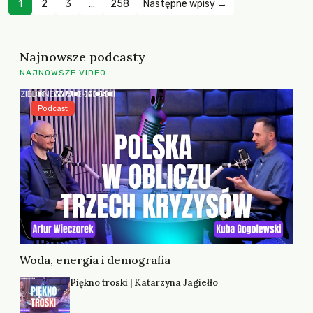
1
2
3
…
258
Następne wpisy →
Najnowsze podcasty
NAJNOWSZE VIDEO
Podcast
Woda, energia i demografia
Piękno troski | Katarzyna Jagiełło