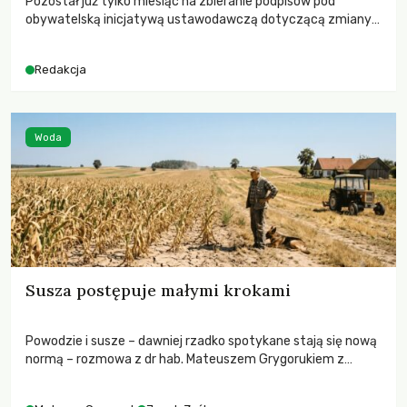
Pozostał już tylko miesiąc na zbieranie podpisów pod
obywatelską inicjatywą ustawodawczą dotyczącą zmiany
Prawa łowieckiego. Fundacja Niech Żyją! apeluje o pełną
mobilizację, ponieważ projekt zawiera historyczne i
Redakcja
niezwykle korzystne rozwiązania dla przyrody i zwierząt,
radykalnie zmieniając dotychczasowy paradygmat
funkcjonowania łowiectwa w Polsce.
Woda
Susza postępuje małymi krokami
Powodzie i susze – dawniej rzadko spotykane stają się nową
normą – rozmowa z dr hab. Mateuszem Grygorukiem z
Centrum Badań Klimatu SGGW.