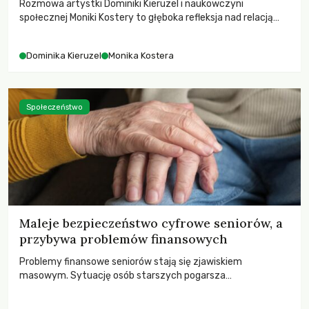
Rozmowa artystki Dominiki Kieruzel i naukowczyni
społecznej Moniki Kostery to głęboka refleksja nad relacją
sztuki, przyrody oraz człowieka w przestrzeni
współczesnego miasta.
Dominika Kieruzel
Monika Kostera
Społeczeństwo
Maleje bezpieczeństwo cyfrowe seniorów, a
przybywa problemów finansowych
Problemy finansowe seniorów stają się zjawiskiem
masowym. Sytuację osób starszych pogarsza
bezwzględność cyberprzestępców.