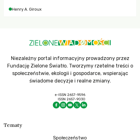
współczesne uniwersytety obronią swoją niezależność i
Henry A. Giroux
wychowają świadomych obywateli?
Niezależny portal informacyjny prowadzony przez
Fundację Zielone Światło. Tworzymy rzetelne treści o
społeczeństwie, ekologii i gospodarce, wspierając
świadome decyzje i realne zmiany.
e-ISSN 2657-9596
ISSN 2657-9030
Tematy
Społeczeństwo