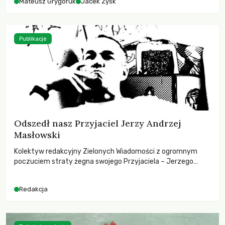
Mateusz Grygoruk
Jacek Zyśk
Publikacje
Odszedł nasz Przyjaciel Jerzy Andrzej
Masłowski
Kolektyw redakcyjny Zielonych Wiadomości z ogromnym
poczuciem straty żegna swojego Przyjaciela – Jerzego
Andrzeja Masłowskiego, kochanego Opiekuna, Mecenasa i
Mentora.
Redakcja