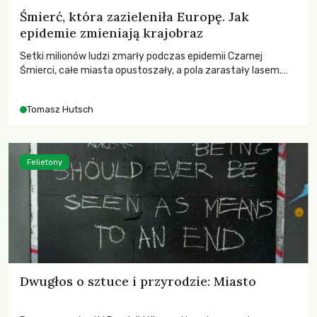
Śmierć, która zazieleniła Europę. Jak
epidemie zmieniają krajobraz
Setki milionów ludzi zmarły podczas epidemii Czarnej
Śmierci, całe miasta opustoszały, a pola zarastały lasem.
Gdy pierwsze liście nowych dębów rozwijały się na włoskich
wzgórzach, Europa dopiero podnosiła się po jednej z
Tomasz Hutsch
największych katastrof w swoich dziejach.
Felietony
Dwugłos o sztuce i przyrodzie: Miasto