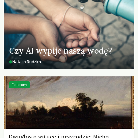
Czy AI wypije naszą wodę?
Natalia Rudzka
Felietony
Dwugłos o sztuce i przyrodzie: Niebo