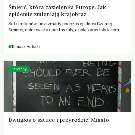
Śmierć, która zazieleniła Europę. Jak
epidemie zmieniają krajobraz
Setki milionów ludzi zmarły podczas epidemii Czarnej
Śmierci, całe miasta opustoszały, a pola zarastały lasem.
Gdy pierwsze liście nowych dębów rozwijały się na włoskich
wzgórzach, Europa dopiero podnosiła się po jednej z
Tomasz Hutsch
największych katastrof w swoich dziejach.
Felietony
Dwugłos o sztuce i przyrodzie: Miasto