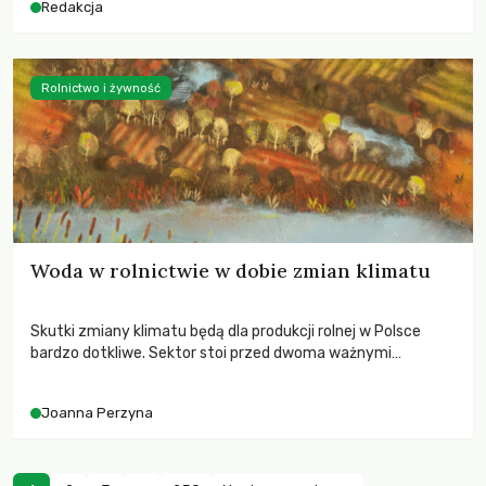
Redakcja
Rolnictwo i żywność
Woda w rolnictwie w dobie zmian klimatu
Skutki zmiany klimatu będą dla produkcji rolnej w Polsce
bardzo dotkliwe. Sektor stoi przed dwoma ważnymi
wyzwaniami – potrzebą redukcji emisji gazów cieplarnianych
oraz koniecznością prowadzenia działań adaptacyjnych do
Joanna Perzyna
zachodzących zmian klimatycznych. Wymagać to będzie
przedefiniowania podejścia do produkcji rolnej opartego
niemal wyłącznie o kryterium zysku ekonomicznego.