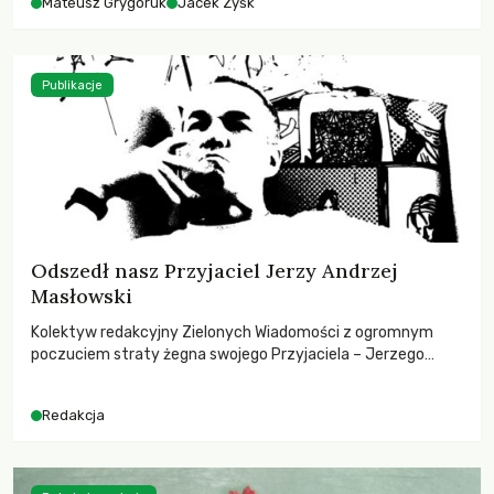
Mateusz Grygoruk
Jacek Zyśk
Publikacje
Odszedł nasz Przyjaciel Jerzy Andrzej
Masłowski
Kolektyw redakcyjny Zielonych Wiadomości z ogromnym
poczuciem straty żegna swojego Przyjaciela – Jerzego
Andrzeja Masłowskiego, kochanego Opiekuna, Mecenasa i
Mentora.
Redakcja