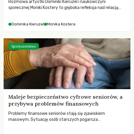
Rozmowa artystki Dominiki Kieruzel i naukowczyni
społecznej Moniki Kostery to głęboka refleksja nad relacją
sztuki, przyrody oraz człowieka w przestrzeni
współczesnego miasta.
Dominika Kieruzel
Monika Kostera
Społeczeństwo
Maleje bezpieczeństwo cyfrowe seniorów, a
przybywa problemów finansowych
Problemy finansowe seniorów stają się zjawiskiem
masowym. Sytuację osób starszych pogarsza
bezwzględność cyberprzestępców.