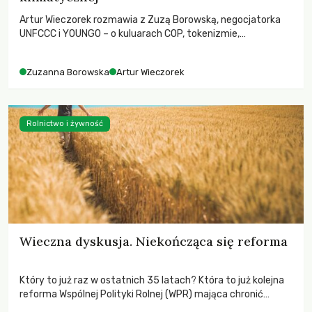
Artur Wieczorek rozmawia z Zuzą Borowską, negocjatorka
UNFCCC i YOUNGO – o kuluarach COP, tokenizmie,
różnorodności i nadziei pokładanej w ruchach klimatycznych
Zuzanna Borowska
Artur Wieczorek
Rolnictwo i żywność
Wieczna dyskusja. Niekończąca się reforma
Który to już raz w ostatnich 35 latach? Która to już kolejna
reforma Wspólnej Polityki Rolnej (WPR) mająca chronić
rolników i odpowiadać na potrzeby społeczne?