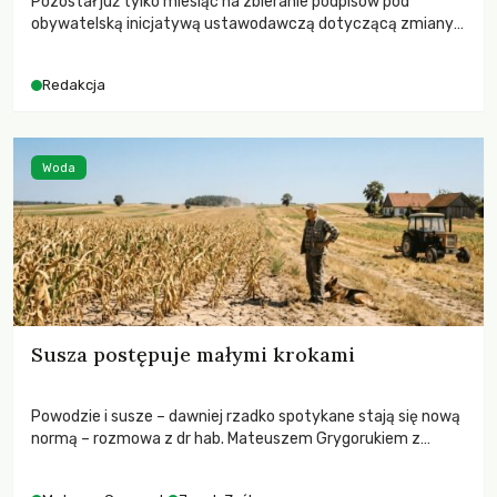
Pozostał już tylko miesiąc na zbieranie podpisów pod
obywatelską inicjatywą ustawodawczą dotyczącą zmiany
Prawa łowieckiego. Fundacja Niech Żyją! apeluje o pełną
mobilizację, ponieważ projekt zawiera historyczne i
Redakcja
niezwykle korzystne rozwiązania dla przyrody i zwierząt,
radykalnie zmieniając dotychczasowy paradygmat
funkcjonowania łowiectwa w Polsce.
Woda
Susza postępuje małymi krokami
Powodzie i susze – dawniej rzadko spotykane stają się nową
normą – rozmowa z dr hab. Mateuszem Grygorukiem z
Centrum Badań Klimatu SGGW.