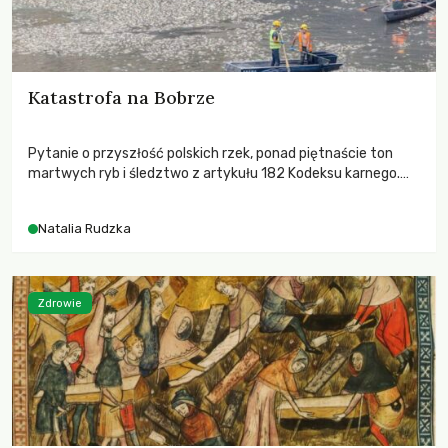
Katastrofa na Bobrze
Pytanie o przyszłość polskich rzek, ponad piętnaście ton
martwych ryb i śledztwo z artykułu 182 Kodeksu karnego.
Katastrofa na Bobrze obnażyła słabość systemu, który
pozwolił, by prace modernizacyjne uruchomiły lawinę
Natalia Rudzka
zdarzeń prowadzących do biologicznej śmierci rzeki.
Zdrowie