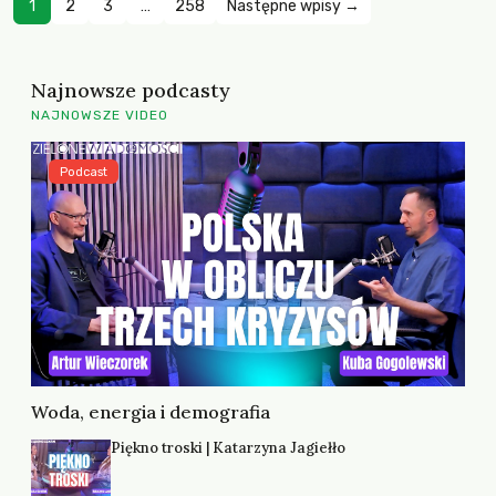
1
2
3
…
258
Następne wpisy →
Najnowsze podcasty
NAJNOWSZE VIDEO
Podcast
Woda, energia i demografia
Piękno troski | Katarzyna Jagiełło