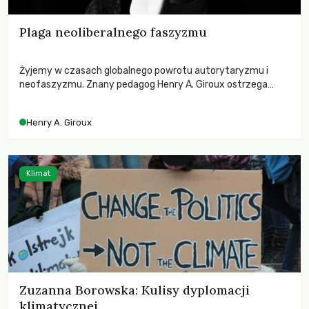
Plaga neoliberalnego faszyzmu
Żyjemy w czasach globalnego powrotu autorytaryzmu i
neofaszyzmu. Znany pedagog Henry A. Giroux ostrzega
przed korporacyjną tyranią niszczącą społeczeństwo. Czy
współczesne uniwersytety obronią swoją niezależność i
Henry A. Giroux
wychowają świadomych obywateli?
Klimat
Zuzanna Borowska: Kulisy dyplomacji
klimatycznej