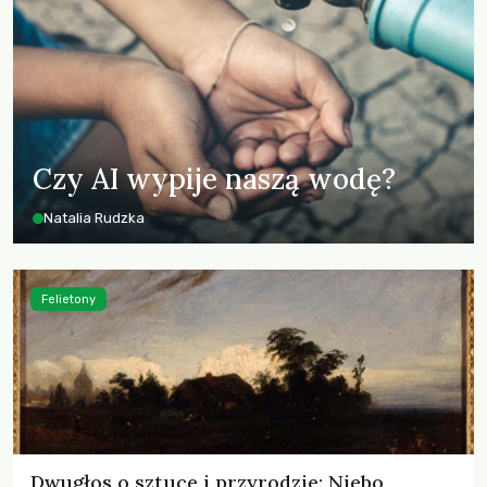
Czy AI wypije naszą wodę?
Natalia Rudzka
Felietony
Dwugłos o sztuce i przyrodzie: Niebo