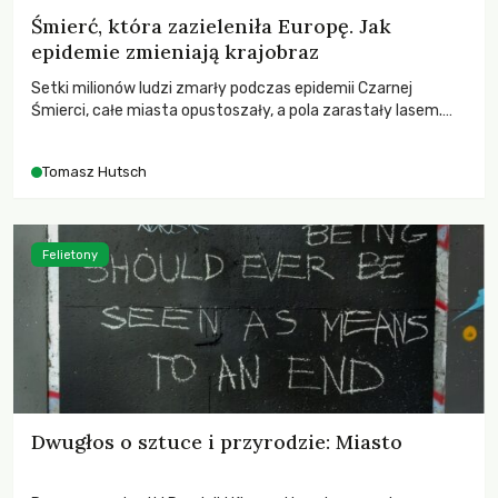
Śmierć, która zazieleniła Europę. Jak
epidemie zmieniają krajobraz
Setki milionów ludzi zmarły podczas epidemii Czarnej
Śmierci, całe miasta opustoszały, a pola zarastały lasem.
Gdy pierwsze liście nowych dębów rozwijały się na włoskich
wzgórzach, Europa dopiero podnosiła się po jednej z
Tomasz Hutsch
największych katastrof w swoich dziejach.
Felietony
Dwugłos o sztuce i przyrodzie: Miasto