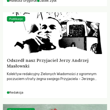
Mateusz Grygoruk
Jacek Zyśk
Publikacje
Odszedł nasz Przyjaciel Jerzy Andrzej
Masłowski
Kolektyw redakcyjny Zielonych Wiadomości z ogromnym
poczuciem straty żegna swojego Przyjaciela – Jerzego
Andrzeja Masłowskiego, kochanego Opiekuna, Mecenasa i
Mentora.
Redakcja