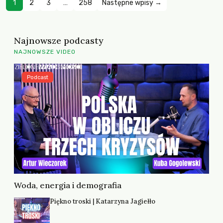
1
2
3
…
258
Następne wpisy →
Najnowsze podcasty
NAJNOWSZE VIDEO
Podcast
Woda, energia i demografia
Piękno troski | Katarzyna Jagiełło