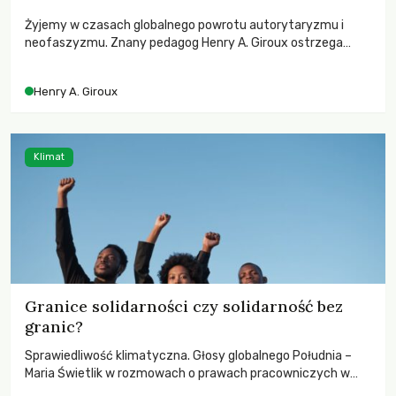
Żyjemy w czasach globalnego powrotu autorytaryzmu i
neofaszyzmu. Znany pedagog Henry A. Giroux ostrzega
przed korporacyjną tyranią niszczącą społeczeństwo. Czy
współczesne uniwersytety obronią swoją niezależność i
Henry A. Giroux
wychowają świadomych obywateli?
Klimat
Granice solidarności czy solidarność bez
granic?
Sprawiedliwość klimatyczna. Głosy globalnego Południa –
Maria Świetlik w rozmowach o prawach pracowniczych w
czasach globalnych podziałów.