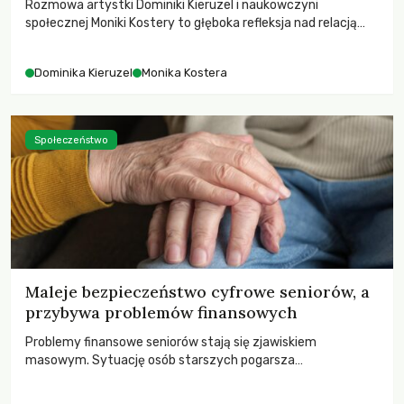
Rozmowa artystki Dominiki Kieruzel i naukowczyni
społecznej Moniki Kostery to głęboka refleksja nad relacją
sztuki, przyrody oraz człowieka w przestrzeni
współczesnego miasta.
Dominika Kieruzel
Monika Kostera
Społeczeństwo
Maleje bezpieczeństwo cyfrowe seniorów, a
przybywa problemów finansowych
Problemy finansowe seniorów stają się zjawiskiem
masowym. Sytuację osób starszych pogarsza
bezwzględność cyberprzestępców.