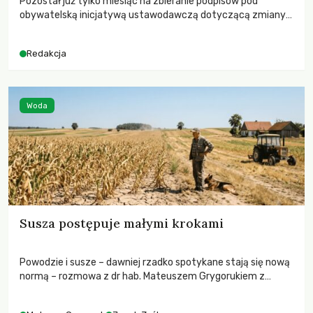
Pozostał już tylko miesiąc na zbieranie podpisów pod
obywatelską inicjatywą ustawodawczą dotyczącą zmiany
Prawa łowieckiego. Fundacja Niech Żyją! apeluje o pełną
mobilizację, ponieważ projekt zawiera historyczne i
Redakcja
niezwykle korzystne rozwiązania dla przyrody i zwierząt,
radykalnie zmieniając dotychczasowy paradygmat
funkcjonowania łowiectwa w Polsce.
Woda
Susza postępuje małymi krokami
Powodzie i susze – dawniej rzadko spotykane stają się nową
normą – rozmowa z dr hab. Mateuszem Grygorukiem z
Centrum Badań Klimatu SGGW.