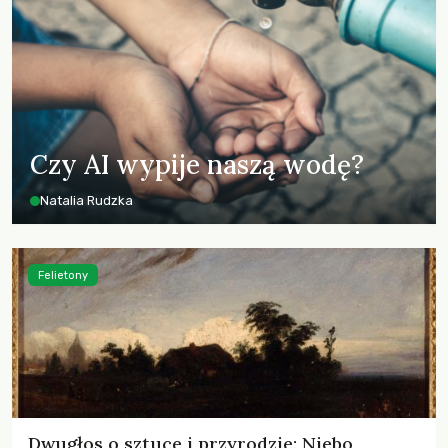
Czy AI wypije naszą wodę?
Natalia Rudzka
Felietony
Dwugłos o sztuce i przyrodzie: Niebo