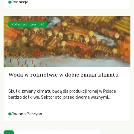
Redakcja
Rolnictwo i żywność
Woda w rolnictwie w dobie zmian klimatu
Skutki zmiany klimatu będą dla produkcji rolnej w Polsce
bardzo dotkliwe. Sektor stoi przed dwoma ważnymi
wyzwaniami – potrzebą redukcji emisji gazów cieplarnianych
oraz koniecznością prowadzenia działań adaptacyjnych do
Joanna Perzyna
zachodzących zmian klimatycznych. Wymagać to będzie
przedefiniowania podejścia do produkcji rolnej opartego
niemal wyłącznie o kryterium zysku ekonomicznego.