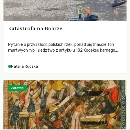
Katastrofa na Bobrze
Pytanie o przyszłość polskich rzek, ponad piętnaście ton
martwych ryb i śledztwo z artykułu 182 Kodeksu karnego.
Katastrofa na Bobrze obnażyła słabość systemu, który
pozwolił, by prace modernizacyjne uruchomiły lawinę
Natalia Rudzka
zdarzeń prowadzących do biologicznej śmierci rzeki.
Zdrowie