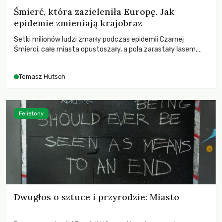
Śmierć, która zazieleniła Europę. Jak
epidemie zmieniają krajobraz
Setki milionów ludzi zmarły podczas epidemii Czarnej
Śmierci, całe miasta opustoszały, a pola zarastały lasem.
Gdy pierwsze liście nowych dębów rozwijały się na włoskich
wzgórzach, Europa dopiero podnosiła się po jednej z
Tomasz Hutsch
największych katastrof w swoich dziejach.
Felietony
Dwugłos o sztuce i przyrodzie: Miasto