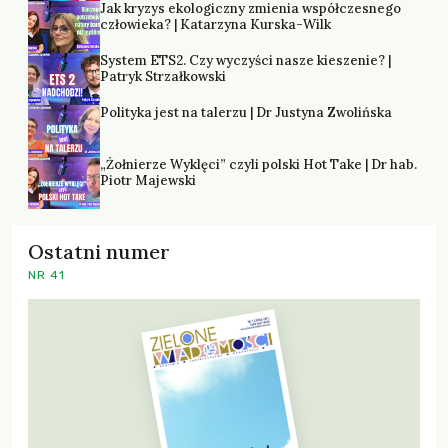
Jak kryzys ekologiczny zmienia współczesnego
człowieka? | Katarzyna Kurska-Wilk
System ETS2. Czy wyczyści nasze kieszenie? |
Patryk Strzałkowski
Polityka jest na talerzu | Dr Justyna Zwolińska
„Żołnierze Wyklęci” czyli polski Hot Take | Dr hab.
Piotr Majewski
Ostatni numer
NR 41