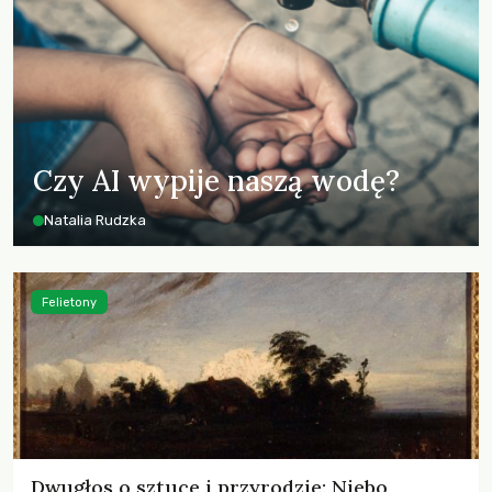
Czy AI wypije naszą wodę?
Natalia Rudzka
Felietony
Dwugłos o sztuce i przyrodzie: Niebo