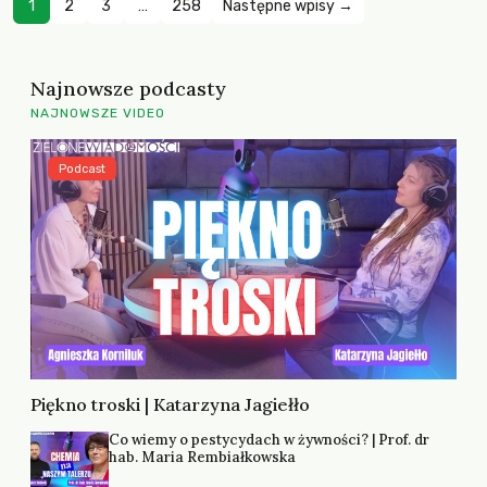
1
2
3
…
258
Następne wpisy →
Najnowsze podcasty
NAJNOWSZE VIDEO
Podcast
Piękno troski | Katarzyna Jagiełło
Co wiemy o pestycydach w żywności? | Prof. dr
hab. Maria Rembiałkowska