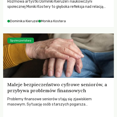
Rozmowa artystki Dominiki Kieruzel i naukowczyni
społecznej Moniki Kostery to głęboka refleksja nad relacją
sztuki, przyrody oraz człowieka w przestrzeni
współczesnego miasta.
Dominika Kieruzel
Monika Kostera
Społeczeństwo
Maleje bezpieczeństwo cyfrowe seniorów, a
przybywa problemów finansowych
Problemy finansowe seniorów stają się zjawiskiem
masowym. Sytuację osób starszych pogarsza
bezwzględność cyberprzestępców.