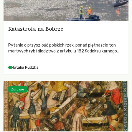
Katastrofa na Bobrze
Pytanie o przyszłość polskich rzek, ponad piętnaście ton
martwych ryb i śledztwo z artykułu 182 Kodeksu karnego.
Katastrofa na Bobrze obnażyła słabość systemu, który
pozwolił, by prace modernizacyjne uruchomiły lawinę
Natalia Rudzka
zdarzeń prowadzących do biologicznej śmierci rzeki.
Zdrowie