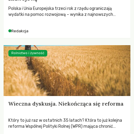
Polska i Unia Europejska trzeci rok z rzędu ograniczają
wydatki na pomoc rozwojową – wynika z najnowszych
danych OECD za 2025 rok. Spadki obejmują także wsparcie
dla krajów najbardziej potrzebujących, a globalnie
Redakcja
odnotowano największe tąpnięcie ODA w historii. Jakie będą
konsekwencje tych decyzji dla świata dotkniętego
kryzysami i ubóstwem?
Rolnictwo i żywność
Wieczna dyskusja. Niekończąca się reforma
Który to już raz w ostatnich 35 latach? Która to już kolejna
reforma Wspólnej Polityki Rolnej (WPR) mająca chronić
rolników i odpowiadać na potrzeby społeczne?