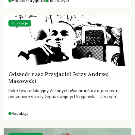
Mateusz Grygoruk
Jacek Zyśk
Publikacje
Odszedł nasz Przyjaciel Jerzy Andrzej
Masłowski
Kolektyw redakcyjny Zielonych Wiadomości z ogromnym
poczuciem straty żegna swojego Przyjaciela – Jerzego
Andrzeja Masłowskiego, kochanego Opiekuna, Mecenasa i
Mentora.
Redakcja