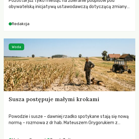
Pozostał już tylko miesiąc na zbieranie podpisów pod
obywatelską inicjatywą ustawodawczą dotyczącą zmiany
Prawa łowieckiego. Fundacja Niech Żyją! apeluje o pełną
mobilizację, ponieważ projekt zawiera historyczne i
Redakcja
niezwykle korzystne rozwiązania dla przyrody i zwierząt,
radykalnie zmieniając dotychczasowy paradygmat
funkcjonowania łowiectwa w Polsce.
Woda
Susza postępuje małymi krokami
Powodzie i susze – dawniej rzadko spotykane stają się nową
normą – rozmowa z dr hab. Mateuszem Grygorukiem z
Centrum Badań Klimatu SGGW.