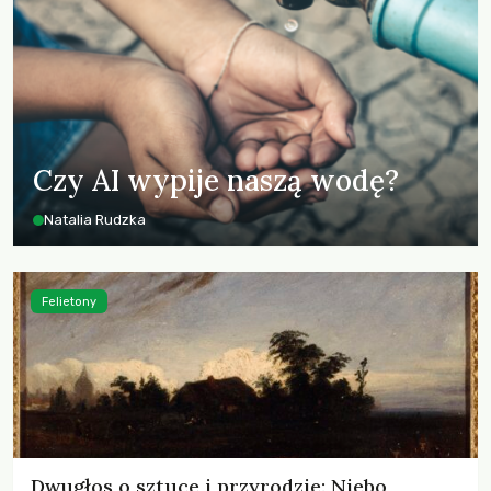
Czy AI wypije naszą wodę?
Natalia Rudzka
Felietony
Dwugłos o sztuce i przyrodzie: Niebo