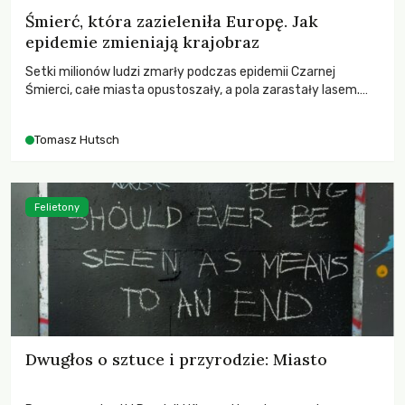
Śmierć, która zazieleniła Europę. Jak
epidemie zmieniają krajobraz
Setki milionów ludzi zmarły podczas epidemii Czarnej
Śmierci, całe miasta opustoszały, a pola zarastały lasem.
Gdy pierwsze liście nowych dębów rozwijały się na włoskich
wzgórzach, Europa dopiero podnosiła się po jednej z
Tomasz Hutsch
największych katastrof w swoich dziejach.
Felietony
Dwugłos o sztuce i przyrodzie: Miasto