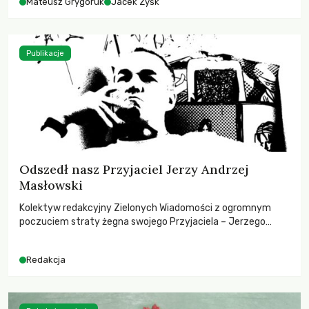
Mateusz Grygoruk
Jacek Zyśk
Publikacje
Odszedł nasz Przyjaciel Jerzy Andrzej
Masłowski
Kolektyw redakcyjny Zielonych Wiadomości z ogromnym
poczuciem straty żegna swojego Przyjaciela – Jerzego
Andrzeja Masłowskiego, kochanego Opiekuna, Mecenasa i
Mentora.
Redakcja