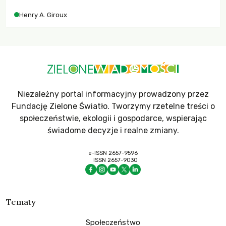
współczesne uniwersytety obronią swoją niezależność i
Henry A. Giroux
wychowają świadomych obywateli?
Niezależny portal informacyjny prowadzony przez
Fundację Zielone Światło. Tworzymy rzetelne treści o
społeczeństwie, ekologii i gospodarce, wspierając
świadome decyzje i realne zmiany.
e-ISSN 2657-9596
ISSN 2657-9030
Tematy
Społeczeństwo