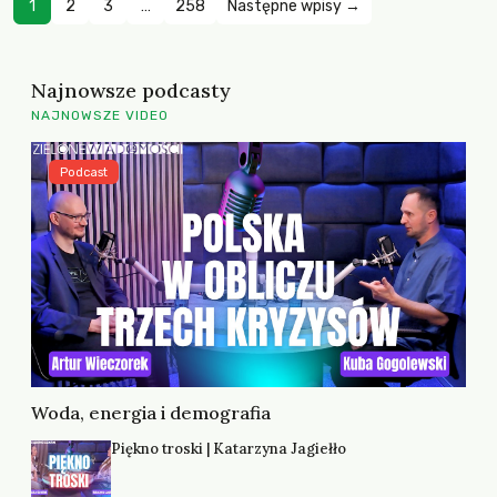
1
2
3
…
258
Następne wpisy →
Najnowsze podcasty
NAJNOWSZE VIDEO
Podcast
Woda, energia i demografia
Piękno troski | Katarzyna Jagiełło