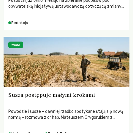
Pozostał już tylko miesiąc na zbieranie podpisów pod
obywatelską inicjatywą ustawodawczą dotyczącą zmiany
Prawa łowieckiego. Fundacja Niech Żyją! apeluje o pełną
mobilizację, ponieważ projekt zawiera historyczne i
Redakcja
niezwykle korzystne rozwiązania dla przyrody i zwierząt,
radykalnie zmieniając dotychczasowy paradygmat
funkcjonowania łowiectwa w Polsce.
Woda
Susza postępuje małymi krokami
Powodzie i susze – dawniej rzadko spotykane stają się nową
normą – rozmowa z dr hab. Mateuszem Grygorukiem z
Centrum Badań Klimatu SGGW.