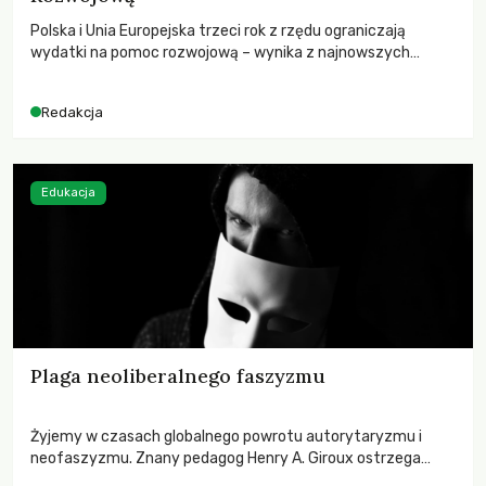
Polska i Unia Europejska trzeci rok z rzędu ograniczają
wydatki na pomoc rozwojową – wynika z najnowszych
danych OECD za 2025 rok. Spadki obejmują także wsparcie
dla krajów najbardziej potrzebujących, a globalnie
Redakcja
odnotowano największe tąpnięcie ODA w historii. Jakie będą
konsekwencje tych decyzji dla świata dotkniętego
kryzysami i ubóstwem?
Edukacja
Plaga neoliberalnego faszyzmu
Żyjemy w czasach globalnego powrotu autorytaryzmu i
neofaszyzmu. Znany pedagog Henry A. Giroux ostrzega
przed korporacyjną tyranią niszczącą społeczeństwo. Czy