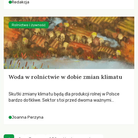
Redakcja
Rolnictwo i żywność
Woda w rolnictwie w dobie zmian klimatu
Skutki zmiany klimatu będą dla produkcji rolnej w Polsce
bardzo dotkliwe. Sektor stoi przed dwoma ważnymi
wyzwaniami – potrzebą redukcji emisji gazów cieplarnianych
oraz koniecznością prowadzenia działań adaptacyjnych do
Joanna Perzyna
zachodzących zmian klimatycznych. Wymagać to będzie
przedefiniowania podejścia do produkcji rolnej opartego
niemal wyłącznie o kryterium zysku ekonomicznego.