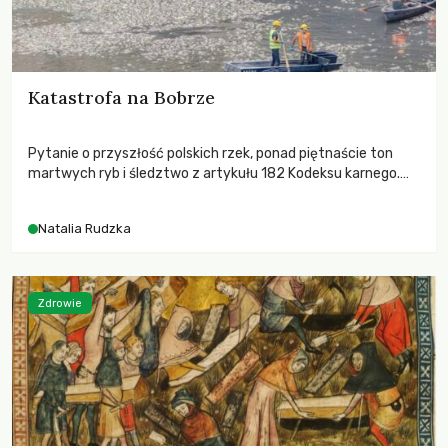
Katastrofa na Bobrze
Pytanie o przyszłość polskich rzek, ponad piętnaście ton
martwych ryb i śledztwo z artykułu 182 Kodeksu karnego.
Katastrofa na Bobrze obnażyła słabość systemu, który
pozwolił, by prace modernizacyjne uruchomiły lawinę
Natalia Rudzka
zdarzeń prowadzących do biologicznej śmierci rzeki.
Zdrowie