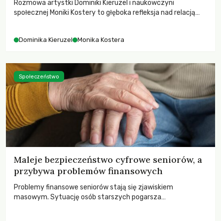
Rozmowa artystki Dominiki Kieruzel i naukowczyni
społecznej Moniki Kostery to głęboka refleksja nad relacją
sztuki, przyrody oraz człowieka w przestrzeni
współczesnego miasta.
Dominika Kieruzel
Monika Kostera
Społeczeństwo
Maleje bezpieczeństwo cyfrowe seniorów, a
przybywa problemów finansowych
Problemy finansowe seniorów stają się zjawiskiem
masowym. Sytuację osób starszych pogarsza
bezwzględność cyberprzestępców.