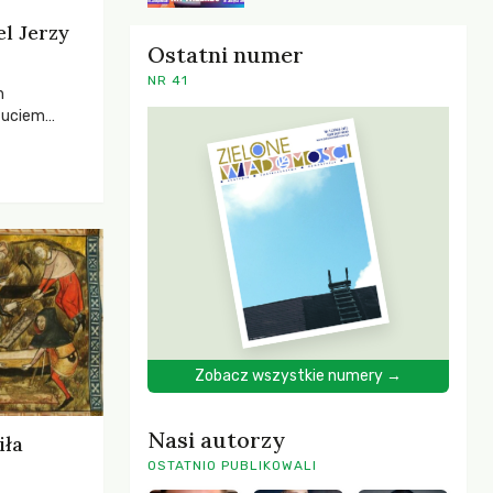
el Jerzy
Ostatni numer
NR 41
h
zuciem
ela –
o,
 i Mentora.
Zobacz wszystkie numery →
Nasi autorzy
iła
OSTATNIO PUBLIKOWALI