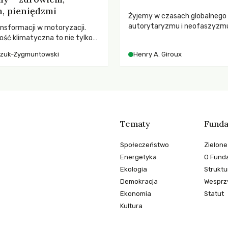
, pieniędzmi
Żyjemy w czasach globalnego
autorytaryzmu i neofaszyzm
nsformacji w motoryzacji.
pedagog Henry A. Giroux ostr
ość klimatyczna to nie tylko
korporacyjną tyranią niszczą
, kto emituje, a raczej – kto
czuk-Zygmuntowski
Henry A. Giroux
społeczeństwo. Czy współcz
ekwencje globalnego
uniwersytety obronią swoją ni
wychowają świadomych obywa
Tematy
Funda
Społeczeństwo
Zielone
Energetyka
O Funda
Ekologia
Struktu
Demokracja
Wesprzy
Ekonomia
Statut
Kultura