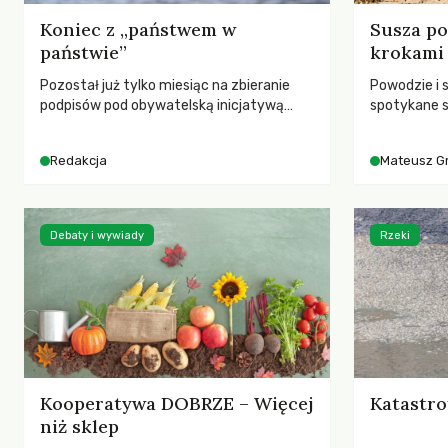
Koniec z „państwem w
Susza po
państwie”
krokami
Pozostał już tylko miesiąc na zbieranie
Powodzie i 
podpisów pod obywatelską inicjatywą
spotykane s
ustawodawczą dotyczącą zmiany Prawa
rozmowa z 
łowieckiego. Fundacja Niech Żyją! apeluje o
Grygorukie
Redakcja
Mateusz G
pełną mobilizację, ponieważ projekt
SGGW.
zawiera historyczne i niezwykle korzystne
rozwiązania dla przyrody i zwierząt,
radykalnie zmieniając dotychczasowy
Debaty i wywiady
Rzeki
paradygmat funkcjonowania łowiectwa w
Polsce.
Kooperatywa DOBRZE – Więcej
Katastro
niż sklep