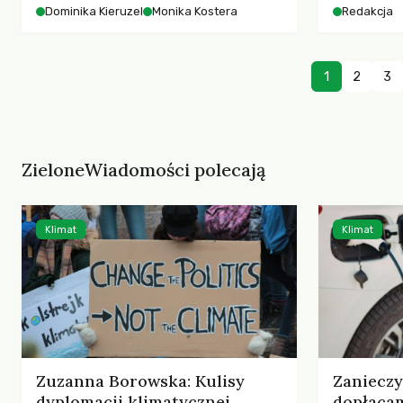
starszych 
Dominika Kieruzel
Monika Kostera
Redakcja
współczesnego miasta.
cyberprzes
1
2
3
ZieloneWiadomości polecają
Klimat
Klimat
Zuzanna Borowska: Kulisy
Zaniecz
dyplomacji klimatycznej
dopłaca