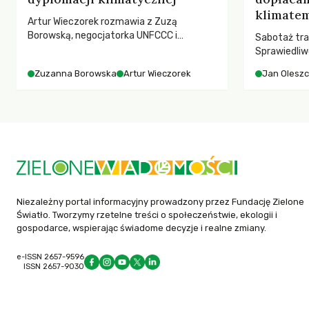
klimatem
Artur Wieczorek rozmawia z Zuzą
Borowską, negocjatorka UNFCCC i
Sabotaż tra
YOUNGO – o kuluarach COP, tokenizmie,
Sprawiedliw
różnorodności i nadziei pokładanej w
kwestia tego
Zuzanna Borowska
Artur Wieczorek
Jan Olesz
ruchach klimatycznych
ponosi kons
ocieplenia.
Niezależny portal informacyjny prowadzony przez Fundację Zielone
Światło. Tworzymy rzetelne treści o społeczeństwie, ekologii i
gospodarce, wspierając świadome decyzje i realne zmiany.
e-ISSN 2657-9596
ISSN 2657-9030