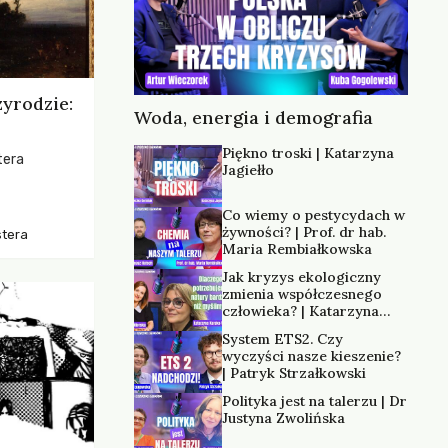
zyrodzie:
Woda, energia i demografia
Piękno troski | Katarzyna
tera
Jagiełło
os, ukazując
Co wiemy o pestycydach w
zką
żywności? | Prof. dr hab.
stera
trzeni oraz
Maria Rembiałkowska
Jak kryzys ekologiczny
zmienia współczesnego
człowieka? | Katarzyna
Kurska-Wilk
System ETS2. Czy
wyczyści nasze kieszenie?
| Patryk Strzałkowski
Polityka jest na talerzu | Dr
Justyna Zwolińska