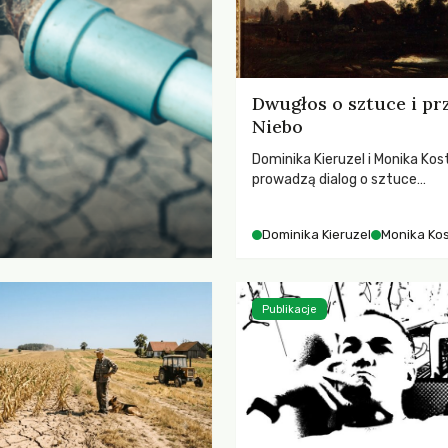
Dwugłos o sztuce i pr
Niebo
Dominika Kieruzel i Monika Kos
prowadzą dialog o sztuce
przedstawiającej niebo i kosm
jej rezonansowy wpływ na lud
Dominika Kieruzel
Monika Ko
wrażliwość, odczuwanie przes
relację z naturą.
Publikacje