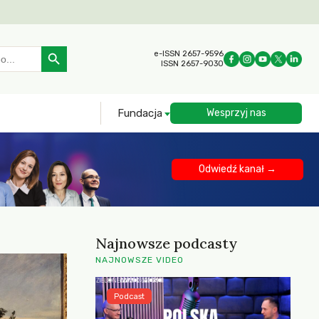
Search Button
e-ISSN 2657-9596
ISSN 2657-9030
Fundacja
Wesprzyj nas
Odwiedź kanał →
Najnowsze podcasty
NAJNOWSZE VIDEO
Podcast