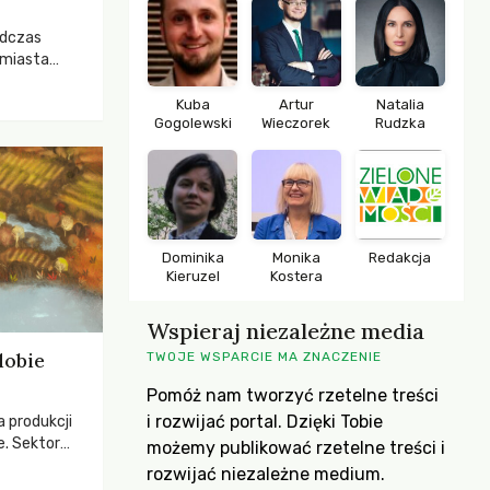
odczas
 miasta
 lasem. Gdy
rozwijały
Kuba
Artur
Natalia
Gogolewski
Wieczorek
Rudzka
ropa dopiero
iększych
Dominika
Monika
Redakcja
Kieruzel
Kostera
Wspieraj niezależne media
dobie
TWOJE WSPARCIE MA ZNACZENIE
Pomóż nam tworzyć rzetelne treści
i rozwijać portal. Dzięki Tobie
a produkcji
e. Sektor
możemy publikować rzetelne treści i
yzwaniami –
rozwijać niezależne medium.
w