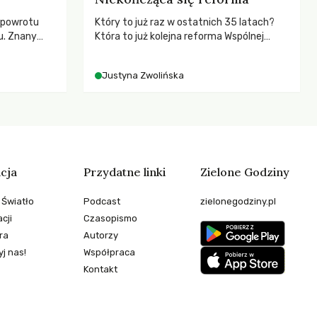
 powrotu
Który to już raz w ostatnich 35 latach?
u. Znany
Która to już kolejna reforma Wspólnej
zega przed
Polityki Rolnej (WPR) mająca chronić
cą
rolników i odpowiadać na potrzeby
Justyna Zwolińska
esne
społeczne?
ezależność i
teli?
cja
Przydatne linki
Zielone Godziny
 Światło
Podcast
zielonegodziny.pl
cji
Czasopismo
ra
Autorzy
j nas!
Współpraca
Kontakt