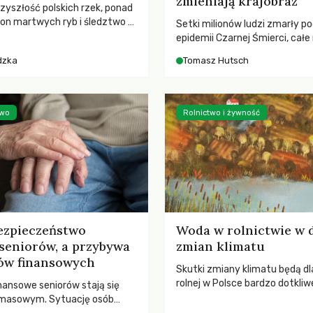
zmieniają krajobraz
rzyszłość polskich rzek, ponad
ton martwych ryb i śledztwo z
Setki milionów ludzi zmarły p
2 Kodeksu karnego. Katastrofa
epidemii Czarnej Śmierci, całe
bnażyła słabość systemu,
opustoszały, a pola zarastały
dzka
Tomasz Hutsch
lił, by prace modernizacyjne
pierwsze liście nowych dębów 
 lawinę zdarzeń prowadzących
się na włoskich wzgórzach, Eu
nej śmierci rzeki.
podnosiła się po jednej z najw
katastrof w swoich dziejach.
two
Rolnictwo i żywność
ezpieczeństwo
Woda w rolnictwie w 
seniorów, a przybywa
zmian klimatu
ów finansowych
Skutki zmiany klimatu będą dl
rolnej w Polsce bardzo dotkliw
nansowe seniorów stają się
stoi przed dwoma ważnymi w
 masowym. Sytuację osób
potrzebą redukcji emisji gazó