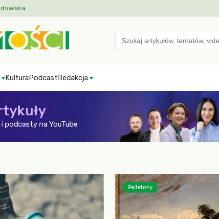
odowiska.
Search
for:
Kultura
Podcast
Redakcja
rtykuły
i podcasty na YouTube
Felietony