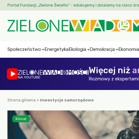
Portal Fundacji „Zielone Światło” - edukujemy i działamy na rzecz śr
Społeczeństwo
Energetyka
Ekologia
Demokracja
Ekonomia
Więcej niż
a
NA YOUTUBE
Rozmowy z ekspertami 
Strona główna
»
inwestycje samorządowe
Klimat