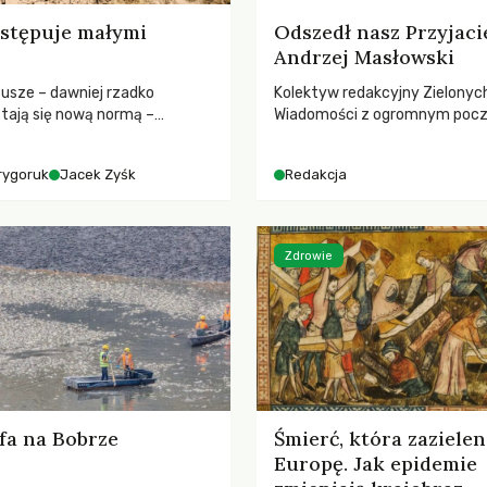
stępuje małymi
Odszedł nasz Przyjaci
Andrzej Masłowski
susze – dawniej rzadko
Kolektyw redakcyjny Zielonyc
tają się nową normą –
Wiadomości z ogromnym poc
dr hab. Mateuszem
straty żegna swojego Przyjaci
m z Centrum Badań Klimatu
Jerzego Andrzeja Masłowskieg
rygoruk
Jacek Zyśk
Redakcja
kochanego Opiekuna, Mecenasa
Zdrowie
fa na Bobrze
Śmierć, która zazielen
Europę. Jak epidemie