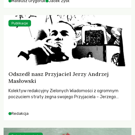
Mateusz Grygoruk
Jacek Zyśk
Publikacje
Odszedł nasz Przyjaciel Jerzy Andrzej
Masłowski
Kolektyw redakcyjny Zielonych Wiadomości z ogromnym
poczuciem straty żegna swojego Przyjaciela – Jerzego
Andrzeja Masłowskiego, kochanego Opiekuna, Mecenasa i
Mentora.
Redakcja