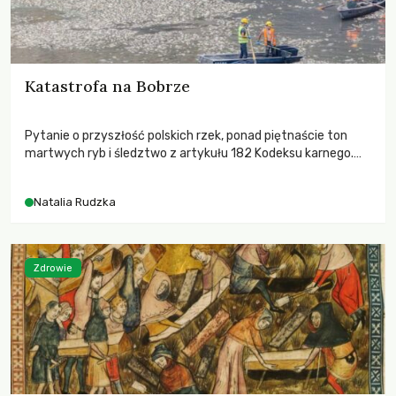
Katastrofa na Bobrze
Pytanie o przyszłość polskich rzek, ponad piętnaście ton
martwych ryb i śledztwo z artykułu 182 Kodeksu karnego.
Katastrofa na Bobrze obnażyła słabość systemu, który
pozwolił, by prace modernizacyjne uruchomiły lawinę
Natalia Rudzka
zdarzeń prowadzących do biologicznej śmierci rzeki.
Zdrowie