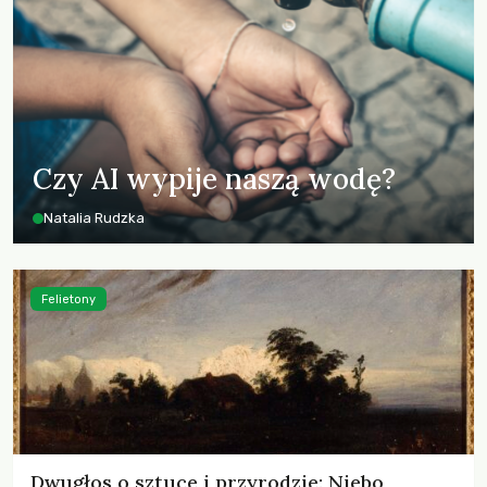
Czy AI wypije naszą wodę?
Natalia Rudzka
Felietony
Dwugłos o sztuce i przyrodzie: Niebo