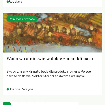
Redakcja
Rolnictwo i żywność
Woda w rolnictwie w dobie zmian klimatu
Skutki zmiany klimatu będą dla produkcji rolnej w Polsce
bardzo dotkliwe. Sektor stoi przed dwoma ważnymi
wyzwaniami – potrzebą redukcji emisji gazów cieplarnianych
oraz koniecznością prowadzenia działań adaptacyjnych do
Joanna Perzyna
zachodzących zmian klimatycznych. Wymagać to będzie
przedefiniowania podejścia do produkcji rolnej opartego
niemal wyłącznie o kryterium zysku ekonomicznego.