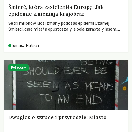
Śmierć, która zazieleniła Europę. Jak
epidemie zmieniają krajobraz
Setki milionów ludzi zmarły podczas epidemii Czarnej
Śmierci, całe miasta opustoszały, a pola zarastały lasem.
Gdy pierwsze liście nowych dębów rozwijały się na włoskich
wzgórzach, Europa dopiero podnosiła się po jednej z
Tomasz Hutsch
największych katastrof w swoich dziejach.
Felietony
Dwugłos o sztuce i przyrodzie: Miasto