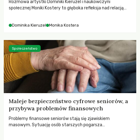
Rozmowa artystki Dominiki Kieruzel i naukowczyni
społecznej Moniki Kostery to głęboka refleksja nad relacją
sztuki, przyrody oraz człowieka w przestrzeni
współczesnego miasta.
Dominika Kieruzel
Monika Kostera
Społeczeństwo
Maleje bezpieczeństwo cyfrowe seniorów, a
przybywa problemów finansowych
Problemy finansowe seniorów stają się zjawiskiem
masowym. Sytuację osób starszych pogarsza
bezwzględność cyberprzestępców.