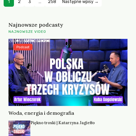
1
2
3
…
258
Następne wpisy →
Najnowsze podcasty
NAJNOWSZE VIDEO
Podcast
Woda, energia i demografia
Piękno troski | Katarzyna Jagiełło