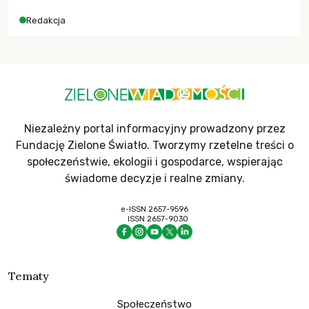
dla krajów najbardziej potrzebujących, a globalnie
Redakcja
odnotowano największe tąpnięcie ODA w historii. Jakie będą
konsekwencje tych decyzji dla świata dotkniętego
kryzysami i ubóstwem?
Niezależny portal informacyjny prowadzony przez
Fundację Zielone Światło. Tworzymy rzetelne treści o
społeczeństwie, ekologii i gospodarce, wspierając
świadome decyzje i realne zmiany.
e-ISSN 2657-9596
ISSN 2657-9030
Tematy
Społeczeństwo