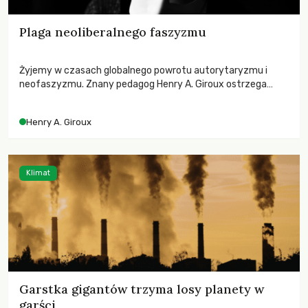
Plaga neoliberalnego faszyzmu
Żyjemy w czasach globalnego powrotu autorytaryzmu i
neofaszyzmu. Znany pedagog Henry A. Giroux ostrzega
przed korporacyjną tyranią niszczącą społeczeństwo. Czy
współczesne uniwersytety obronią swoją niezależność i
Henry A. Giroux
wychowają świadomych obywateli?
Klimat
Garstka gigantów trzyma losy planety w
garści