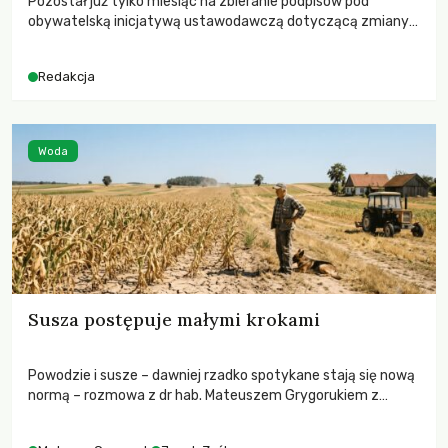
Pozostał już tylko miesiąc na zbieranie podpisów pod
obywatelską inicjatywą ustawodawczą dotyczącą zmiany
Prawa łowieckiego. Fundacja Niech Żyją! apeluje o pełną
mobilizację, ponieważ projekt zawiera historyczne i
Redakcja
niezwykle korzystne rozwiązania dla przyrody i zwierząt,
radykalnie zmieniając dotychczasowy paradygmat
funkcjonowania łowiectwa w Polsce.
Woda
Susza postępuje małymi krokami
Powodzie i susze – dawniej rzadko spotykane stają się nową
normą – rozmowa z dr hab. Mateuszem Grygorukiem z
Centrum Badań Klimatu SGGW.