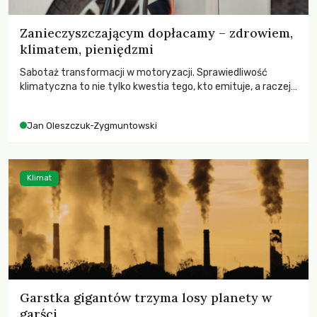
Zanieczyszczającym dopłacamy – zdrowiem,
klimatem, pieniędzmi
Sabotaż transformacji w motoryzacji. Sprawiedliwość
klimatyczna to nie tylko kwestia tego, kto emituje, a raczej
– kto ponosi konsekwencje globalnego ocieplenia.
Jan Oleszczuk-Zygmuntowski
Klimat
Garstka gigantów trzyma losy planety w
garści