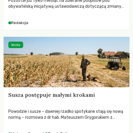
Pozostał już tylko miesiąc na zbieranie podpisów pod
obywatelską inicjatywą ustawodawczą dotyczącą zmiany
Prawa łowieckiego. Fundacja Niech Żyją! apeluje o pełną
mobilizację, ponieważ projekt zawiera historyczne i
Redakcja
niezwykle korzystne rozwiązania dla przyrody i zwierząt,
radykalnie zmieniając dotychczasowy paradygmat
funkcjonowania łowiectwa w Polsce.
Woda
Susza postępuje małymi krokami
Powodzie i susze – dawniej rzadko spotykane stają się nową
normą – rozmowa z dr hab. Mateuszem Grygorukiem z
Centrum Badań Klimatu SGGW.