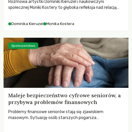
Rozmowa artystki Dominiki Kieruzel i naukowczyni
społecznej Moniki Kostery to głęboka refleksja nad relacją
sztuki, przyrody oraz człowieka w przestrzeni
współczesnego miasta.
Dominika Kieruzel
Monika Kostera
Społeczeństwo
Maleje bezpieczeństwo cyfrowe seniorów, a
przybywa problemów finansowych
Problemy finansowe seniorów stają się zjawiskiem
masowym. Sytuację osób starszych pogarsza
bezwzględność cyberprzestępców.