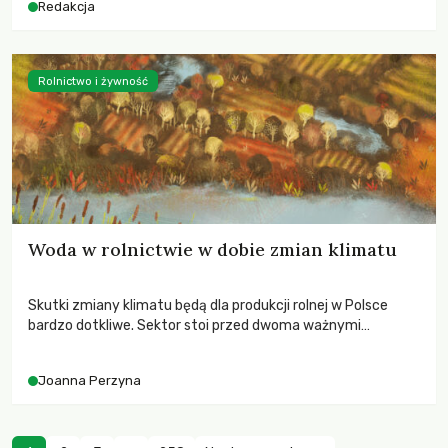
Redakcja
Rolnictwo i żywność
Woda w rolnictwie w dobie zmian klimatu
Skutki zmiany klimatu będą dla produkcji rolnej w Polsce
bardzo dotkliwe. Sektor stoi przed dwoma ważnymi
wyzwaniami – potrzebą redukcji emisji gazów cieplarnianych
oraz koniecznością prowadzenia działań adaptacyjnych do
Joanna Perzyna
zachodzących zmian klimatycznych. Wymagać to będzie
przedefiniowania podejścia do produkcji rolnej opartego
niemal wyłącznie o kryterium zysku ekonomicznego.