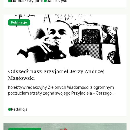
Mateusz Grygoruk
Jacek Zyśk
Publikacje
Odszedł nasz Przyjaciel Jerzy Andrzej
Masłowski
Kolektyw redakcyjny Zielonych Wiadomości z ogromnym
poczuciem straty żegna swojego Przyjaciela – Jerzego
Andrzeja Masłowskiego, kochanego Opiekuna, Mecenasa i
Mentora.
Redakcja