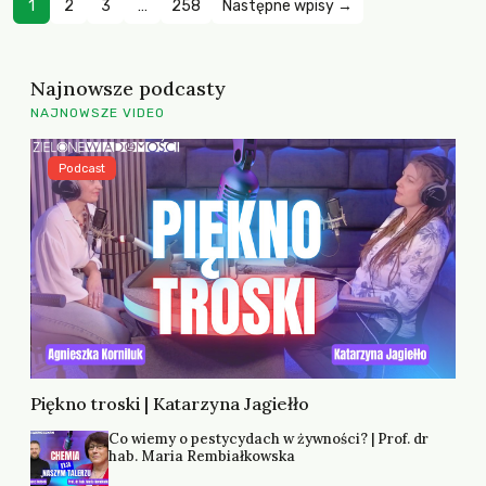
1
2
3
…
258
Następne wpisy →
Najnowsze podcasty
NAJNOWSZE VIDEO
Podcast
Piękno troski | Katarzyna Jagiełło
Co wiemy o pestycydach w żywności? | Prof. dr
hab. Maria Rembiałkowska