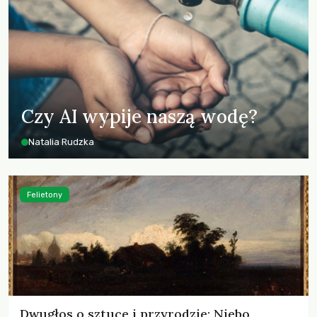
Czy AI wypije naszą wodę?
Natalia Rudzka
Felietony
Dwugłos o sztuce i przyrodzie: Niebo