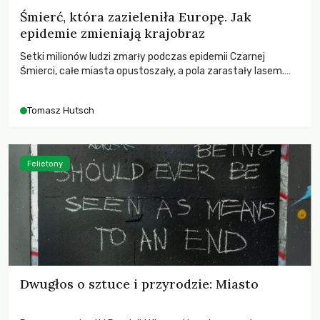
Śmierć, która zazieleniła Europę. Jak
epidemie zmieniają krajobraz
Setki milionów ludzi zmarły podczas epidemii Czarnej
Śmierci, całe miasta opustoszały, a pola zarastały lasem.
Gdy pierwsze liście nowych dębów rozwijały się na włoskich
wzgórzach, Europa dopiero podnosiła się po jednej z
Tomasz Hutsch
największych katastrof w swoich dziejach.
Felietony
Dwugłos o sztuce i przyrodzie: Miasto