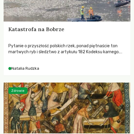
Katastrofa na Bobrze
Pytanie o przyszłość polskich rzek, ponad piętnaście ton
martwych ryb i śledztwo z artykułu 182 Kodeksu karnego.
Katastrofa na Bobrze obnażyła słabość systemu, który
pozwolił, by prace modernizacyjne uruchomiły lawinę
Natalia Rudzka
zdarzeń prowadzących do biologicznej śmierci rzeki.
Zdrowie