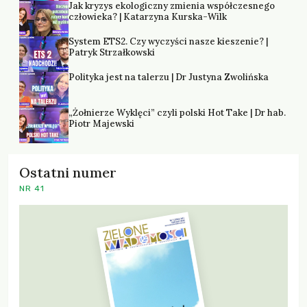
Jak kryzys ekologiczny zmienia współczesnego
człowieka? | Katarzyna Kurska-Wilk
System ETS2. Czy wyczyści nasze kieszenie? |
Patryk Strzałkowski
Polityka jest na talerzu | Dr Justyna Zwolińska
„Żołnierze Wyklęci” czyli polski Hot Take | Dr hab.
Piotr Majewski
Ostatni numer
NR 41