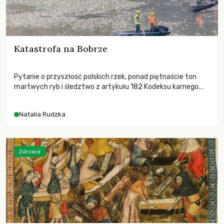
Katastrofa na Bobrze
Pytanie o przyszłość polskich rzek, ponad piętnaście ton
martwych ryb i śledztwo z artykułu 182 Kodeksu karnego.
Katastrofa na Bobrze obnażyła słabość systemu, który
pozwolił, by prace modernizacyjne uruchomiły lawinę
Natalia Rudzka
zdarzeń prowadzących do biologicznej śmierci rzeki.
Zdrowie