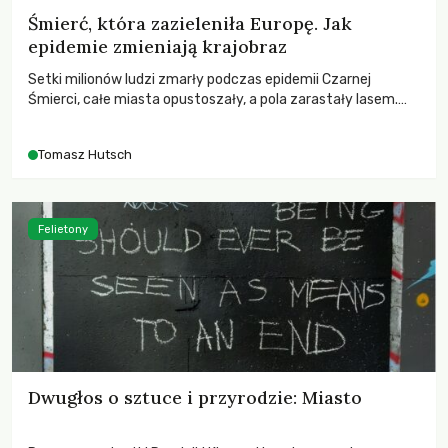
Śmierć, która zazieleniła Europę. Jak
epidemie zmieniają krajobraz
Setki milionów ludzi zmarły podczas epidemii Czarnej
Śmierci, całe miasta opustoszały, a pola zarastały lasem.
Gdy pierwsze liście nowych dębów rozwijały się na włoskich
wzgórzach, Europa dopiero podnosiła się po jednej z
Tomasz Hutsch
największych katastrof w swoich dziejach.
Felietony
Dwugłos o sztuce i przyrodzie: Miasto