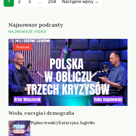
1
2
3
…
258
Następne wpisy →
Najnowsze podcasty
NAJNOWSZE VIDEO
Podcast
Woda, energia i demografia
Piękno troski | Katarzyna Jagiełło