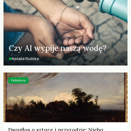
Czy AI wypije naszą wodę?
Natalia Rudzka
Felietony
Dwugłos o sztuce i przyrodzie: Niebo