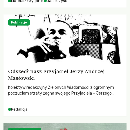
Mateusz Grygoruk
Jacek Zyśk
Publikacje
Odszedł nasz Przyjaciel Jerzy Andrzej
Masłowski
Kolektyw redakcyjny Zielonych Wiadomości z ogromnym
poczuciem straty żegna swojego Przyjaciela – Jerzego
Andrzeja Masłowskiego, kochanego Opiekuna, Mecenasa i
Mentora.
Redakcja