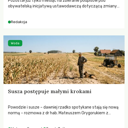
Pozostał już tylko miesiąc na zbieranie podpisów pod
obywatelską inicjatywą ustawodawczą dotyczącą zmiany
Prawa łowieckiego. Fundacja Niech Żyją! apeluje o pełną
mobilizację, ponieważ projekt zawiera historyczne i
Redakcja
niezwykle korzystne rozwiązania dla przyrody i zwierząt,
radykalnie zmieniając dotychczasowy paradygmat
funkcjonowania łowiectwa w Polsce.
Woda
Susza postępuje małymi krokami
Powodzie i susze – dawniej rzadko spotykane stają się nową
normą – rozmowa z dr hab. Mateuszem Grygorukiem z
Centrum Badań Klimatu SGGW.