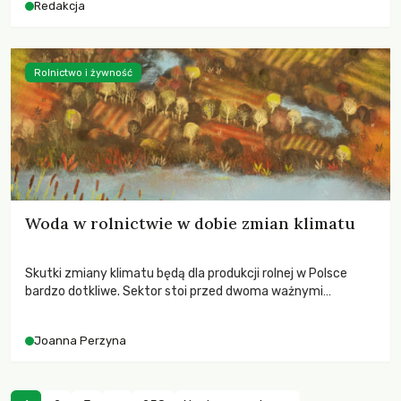
Redakcja
Rolnictwo i żywność
Woda w rolnictwie w dobie zmian klimatu
Skutki zmiany klimatu będą dla produkcji rolnej w Polsce
bardzo dotkliwe. Sektor stoi przed dwoma ważnymi
wyzwaniami – potrzebą redukcji emisji gazów cieplarnianych
oraz koniecznością prowadzenia działań adaptacyjnych do
Joanna Perzyna
zachodzących zmian klimatycznych. Wymagać to będzie
przedefiniowania podejścia do produkcji rolnej opartego
niemal wyłącznie o kryterium zysku ekonomicznego.