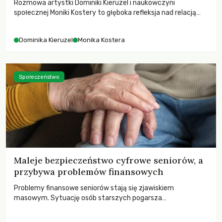
Rozmowa artystki Dominiki Kieruzel i naukowczyni
społecznej Moniki Kostery to głęboka refleksja nad relacją
sztuki, przyrody oraz człowieka w przestrzeni
współczesnego miasta.
Dominika Kieruzel
Monika Kostera
Społeczeństwo
Maleje bezpieczeństwo cyfrowe seniorów, a
przybywa problemów finansowych
Problemy finansowe seniorów stają się zjawiskiem
masowym. Sytuację osób starszych pogarsza
bezwzględność cyberprzestępców.