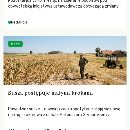
Pozostał już tylko miesiąc na zbieranie podpisów pod
obywatelską inicjatywą ustawodawczą dotyczącą zmiany
Prawa łowieckiego. Fundacja Niech Żyją! apeluje o pełną
mobilizację, ponieważ projekt zawiera historyczne i
Redakcja
niezwykle korzystne rozwiązania dla przyrody i zwierząt,
radykalnie zmieniając dotychczasowy paradygmat
funkcjonowania łowiectwa w Polsce.
Woda
Susza postępuje małymi krokami
Powodzie i susze – dawniej rzadko spotykane stają się nową
normą – rozmowa z dr hab. Mateuszem Grygorukiem z
Centrum Badań Klimatu SGGW.