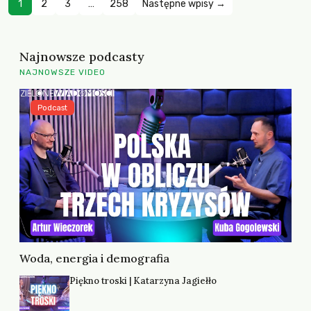
1
2
3
…
258
Następne wpisy →
Najnowsze podcasty
NAJNOWSZE VIDEO
Podcast
Woda, energia i demografia
Piękno troski | Katarzyna Jagiełło