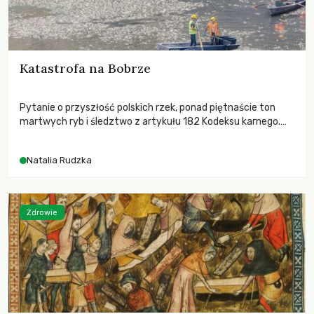
Katastrofa na Bobrze
Pytanie o przyszłość polskich rzek, ponad piętnaście ton
martwych ryb i śledztwo z artykułu 182 Kodeksu karnego.
Katastrofa na Bobrze obnażyła słabość systemu, który
pozwolił, by prace modernizacyjne uruchomiły lawinę
Natalia Rudzka
zdarzeń prowadzących do biologicznej śmierci rzeki.
Zdrowie