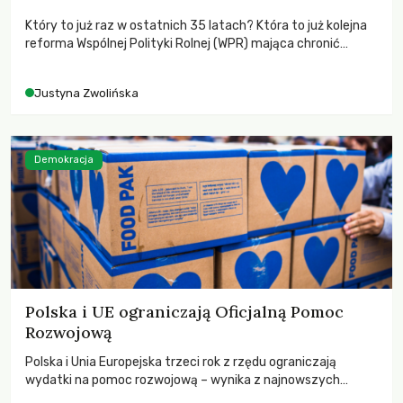
Który to już raz w ostatnich 35 latach? Która to już kolejna
reforma Wspólnej Polityki Rolnej (WPR) mająca chronić
rolników i odpowiadać na potrzeby społeczne?
Justyna Zwolińska
Demokracja
Polska i UE ograniczają Oficjalną Pomoc
Rozwojową
Polska i Unia Europejska trzeci rok z rzędu ograniczają
wydatki na pomoc rozwojową – wynika z najnowszych
danych OECD za 2025 rok. Spadki obejmują także wsparcie