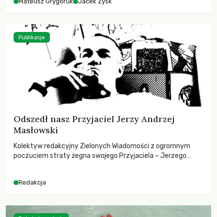
Mateusz Grygoruk
Jacek Zyśk
Publikacje
Odszedł nasz Przyjaciel Jerzy Andrzej
Masłowski
Kolektyw redakcyjny Zielonych Wiadomości z ogromnym
poczuciem straty żegna swojego Przyjaciela – Jerzego
Andrzeja Masłowskiego, kochanego Opiekuna, Mecenasa i
Mentora.
Redakcja