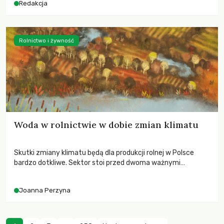
Redakcja
Rolnictwo i żywność
Woda w rolnictwie w dobie zmian klimatu
Skutki zmiany klimatu będą dla produkcji rolnej w Polsce
bardzo dotkliwe. Sektor stoi przed dwoma ważnymi
wyzwaniami – potrzebą redukcji emisji gazów cieplarnianych
oraz koniecznością prowadzenia działań adaptacyjnych do
Joanna Perzyna
zachodzących zmian klimatycznych. Wymagać to będzie
przedefiniowania podejścia do produkcji rolnej opartego
niemal wyłącznie o kryterium zysku ekonomicznego.