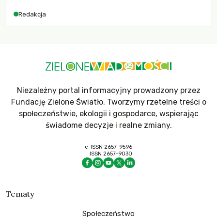
dla krajów najbardziej potrzebujących, a globalnie
Redakcja
odnotowano największe tąpnięcie ODA w historii. Jakie będą
konsekwencje tych decyzji dla świata dotkniętego
kryzysami i ubóstwem?
Niezależny portal informacyjny prowadzony przez
Fundację Zielone Światło. Tworzymy rzetelne treści o
społeczeństwie, ekologii i gospodarce, wspierając
świadome decyzje i realne zmiany.
e-ISSN 2657-9596
ISSN 2657-9030
Tematy
Społeczeństwo