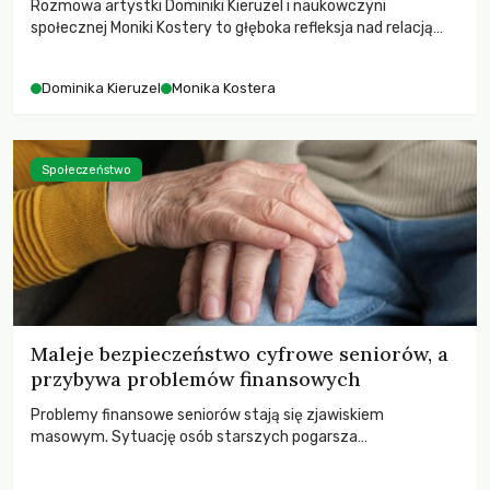
Rozmowa artystki Dominiki Kieruzel i naukowczyni
społecznej Moniki Kostery to głęboka refleksja nad relacją
sztuki, przyrody oraz człowieka w przestrzeni
współczesnego miasta.
Dominika Kieruzel
Monika Kostera
Społeczeństwo
Maleje bezpieczeństwo cyfrowe seniorów, a
przybywa problemów finansowych
Problemy finansowe seniorów stają się zjawiskiem
masowym. Sytuację osób starszych pogarsza
bezwzględność cyberprzestępców.