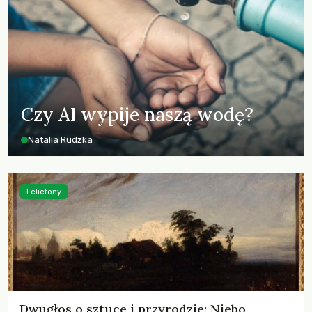
Czy AI wypije naszą wodę?
Natalia Rudzka
Felietony
Dwugłos o sztuce i przyrodzie: Niebo