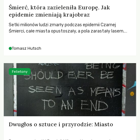
Śmierć, która zazieleniła Europę. Jak
epidemie zmieniają krajobraz
Setki milionów ludzi zmarły podczas epidemii Czarnej
Śmierci, całe miasta opustoszały, a pola zarastały lasem.
Gdy pierwsze liście nowych dębów rozwijały się na włoskich
wzgórzach, Europa dopiero podnosiła się po jednej z
Tomasz Hutsch
największych katastrof w swoich dziejach.
Felietony
Dwugłos o sztuce i przyrodzie: Miasto