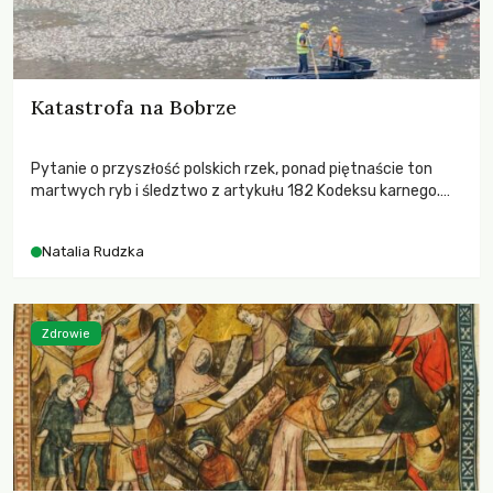
Katastrofa na Bobrze
Pytanie o przyszłość polskich rzek, ponad piętnaście ton
martwych ryb i śledztwo z artykułu 182 Kodeksu karnego.
Katastrofa na Bobrze obnażyła słabość systemu, który
pozwolił, by prace modernizacyjne uruchomiły lawinę
Natalia Rudzka
zdarzeń prowadzących do biologicznej śmierci rzeki.
Zdrowie