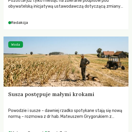
Pozostał już tylko miesiąc na zbieranie podpisów pod
obywatelską inicjatywą ustawodawczą dotyczącą zmiany
Prawa łowieckiego. Fundacja Niech Żyją! apeluje o pełną
mobilizację, ponieważ projekt zawiera historyczne i
Redakcja
niezwykle korzystne rozwiązania dla przyrody i zwierząt,
radykalnie zmieniając dotychczasowy paradygmat
funkcjonowania łowiectwa w Polsce.
Woda
Susza postępuje małymi krokami
Powodzie i susze – dawniej rzadko spotykane stają się nową
normą – rozmowa z dr hab. Mateuszem Grygorukiem z
Centrum Badań Klimatu SGGW.