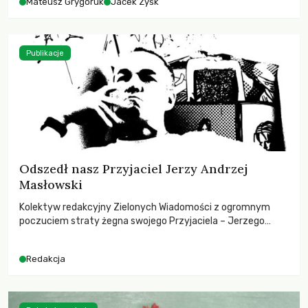
Mateusz Grygoruk
Jacek Zyśk
Publikacje
Odszedł nasz Przyjaciel Jerzy Andrzej
Masłowski
Kolektyw redakcyjny Zielonych Wiadomości z ogromnym
poczuciem straty żegna swojego Przyjaciela – Jerzego
Andrzeja Masłowskiego, kochanego Opiekuna, Mecenasa i
Mentora.
Redakcja