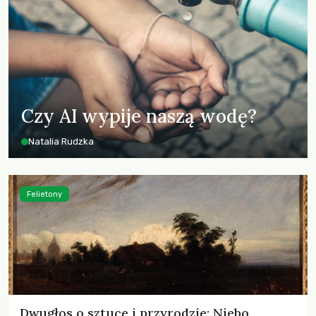
Czy AI wypije naszą wodę?
Natalia Rudzka
Felietony
Dwugłos o sztuce i przyrodzie: Niebo