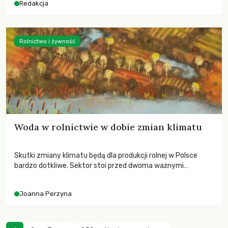
Redakcja
Rolnictwo i żywność
Woda w rolnictwie w dobie zmian klimatu
Skutki zmiany klimatu będą dla produkcji rolnej w Polsce
bardzo dotkliwe. Sektor stoi przed dwoma ważnymi
wyzwaniami – potrzebą redukcji emisji gazów cieplarnianych
oraz koniecznością prowadzenia działań adaptacyjnych do
Joanna Perzyna
zachodzących zmian klimatycznych. Wymagać to będzie
przedefiniowania podejścia do produkcji rolnej opartego
niemal wyłącznie o kryterium zysku ekonomicznego.