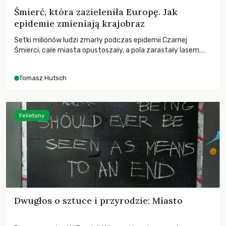
Śmierć, która zazieleniła Europę. Jak
epidemie zmieniają krajobraz
Setki milionów ludzi zmarły podczas epidemii Czarnej
Śmierci, całe miasta opustoszały, a pola zarastały lasem.
Gdy pierwsze liście nowych dębów rozwijały się na włoskich
wzgórzach, Europa dopiero podnosiła się po jednej z
Tomasz Hutsch
największych katastrof w swoich dziejach.
Felietony
Dwugłos o sztuce i przyrodzie: Miasto