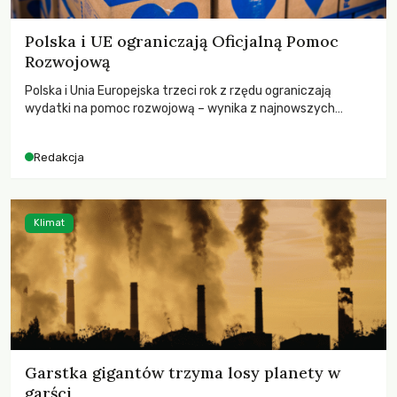
Polska i UE ograniczają Oficjalną Pomoc
Rozwojową
Polska i Unia Europejska trzeci rok z rzędu ograniczają
wydatki na pomoc rozwojową – wynika z najnowszych
danych OECD za 2025 rok. Spadki obejmują także wsparcie
dla krajów najbardziej potrzebujących, a globalnie
Redakcja
odnotowano największe tąpnięcie ODA w historii. Jakie będą
konsekwencje tych decyzji dla świata dotkniętego
kryzysami i ubóstwem?
Klimat
Garstka gigantów trzyma losy planety w
garści