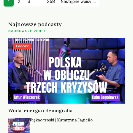
1
2
3
…
258
Następne wpisy →
Najnowsze podcasty
NAJNOWSZE VIDEO
Podcast
Woda, energia i demografia
Piękno troski | Katarzyna Jagiełło