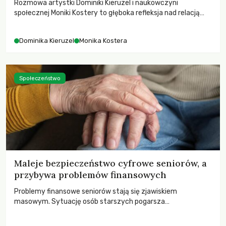
Rozmowa artystki Dominiki Kieruzel i naukowczyni
społecznej Moniki Kostery to głęboka refleksja nad relacją
sztuki, przyrody oraz człowieka w przestrzeni
współczesnego miasta.
Dominika Kieruzel
Monika Kostera
Społeczeństwo
Maleje bezpieczeństwo cyfrowe seniorów, a
przybywa problemów finansowych
Problemy finansowe seniorów stają się zjawiskiem
masowym. Sytuację osób starszych pogarsza
bezwzględność cyberprzestępców.