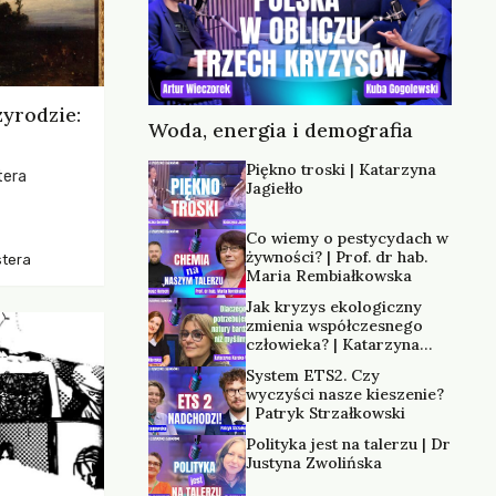
zyrodzie:
Woda, energia i demografia
Piękno troski | Katarzyna
tera
Jagiełło
os, ukazując
Co wiemy o pestycydach w
zką
żywności? | Prof. dr hab.
stera
trzeni oraz
Maria Rembiałkowska
Jak kryzys ekologiczny
zmienia współczesnego
człowieka? | Katarzyna
Kurska-Wilk
System ETS2. Czy
wyczyści nasze kieszenie?
| Patryk Strzałkowski
Polityka jest na talerzu | Dr
Justyna Zwolińska