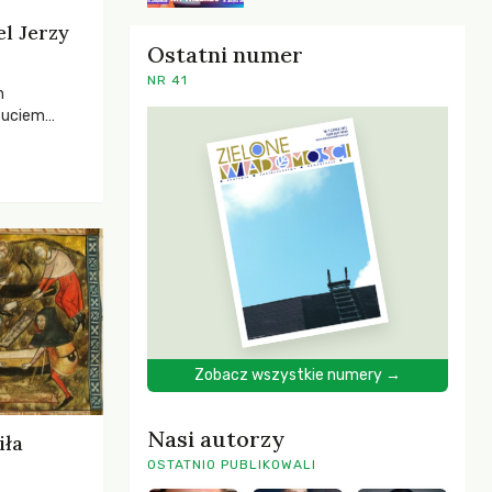
el Jerzy
Ostatni numer
NR 41
h
zuciem
ela –
o,
 i Mentora.
Zobacz wszystkie numery →
Nasi autorzy
iła
OSTATNIO PUBLIKOWALI