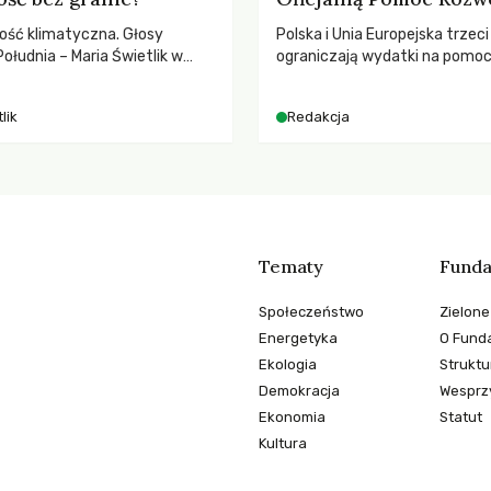
ość klimatyczna. Głosy
Polska i Unia Europejska trzeci
ołudnia – Maria Świetlik w
ograniczają wydatki na pomo
o prawach pracowniczych w
– wynika z najnowszych dany
balnych podziałów.
2025 rok. Spadki obejmują ta
lik
Redakcja
dla krajów najbardziej potrzeb
globalnie odnotowano najwięk
tąpnięcie ODA w historii. Jaki
konsekwencje tych decyzji dla
dotkniętego kryzysami i ubó
Tematy
Funda
Społeczeństwo
Zielone
Energetyka
O Funda
Ekologia
Struktu
Demokracja
Wesprzy
Ekonomia
Statut
Kultura