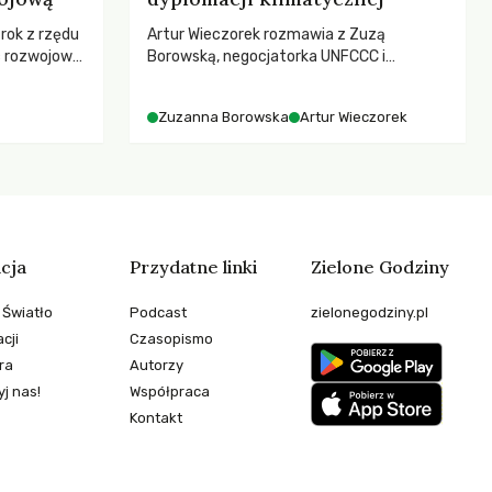
 rok z rzędu
Artur Wieczorek rozmawia z Zuzą
c rozwojową
Borowską, negocjatorka UNFCCC i
ch OECD za
YOUNGO – o kuluarach COP, tokenizmie,
kże wsparcie
różnorodności i nadziei pokładanej w
Zuzanna Borowska
Artur Wieczorek
ujących, a
ruchach klimatycznych
sze
e będą
 świata
stwem?
cja
Przydatne linki
Zielone Godziny
 Światło
Podcast
zielonegodziny.pl
cji
Czasopismo
ra
Autorzy
j nas!
Współpraca
Kontakt