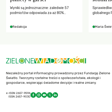
Wyniki są jednoznaczne: zaledwie 57
Sprawiedliw
podmiotów odpowiada za aż 80%
globalnego P
globalnych emisji CO2.
rozmowach 
czasach glo
Redakcja
Maria Świet
Niezależny portal informacyjny prowadzony przez Fundację Zielone
Światło. Tworzymy rzetelne treści o społeczeństwie, ekologii i
gospodarce, wspierając świadome decyzje i realne zmiany.
e-ISSN 2657-9596
ISSN 2657-9030