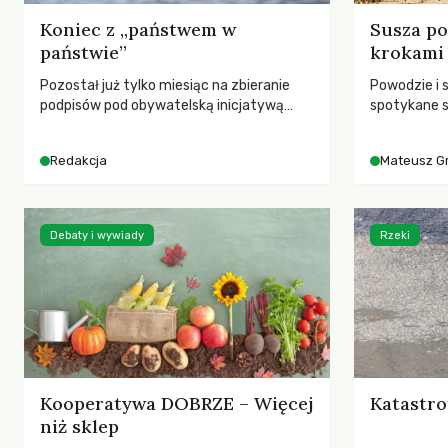
Koniec z „państwem w
Susza po
państwie”
krokami
Pozostał już tylko miesiąc na zbieranie
Powodzie i 
podpisów pod obywatelską inicjatywą
spotykane s
ustawodawczą dotyczącą zmiany Prawa
rozmowa z 
łowieckiego. Fundacja Niech Żyją! apeluje o
Grygorukie
Redakcja
Mateusz G
pełną mobilizację, ponieważ projekt
SGGW.
zawiera historyczne i niezwykle korzystne
rozwiązania dla przyrody i zwierząt,
radykalnie zmieniając dotychczasowy
Debaty i wywiady
Rzeki
paradygmat funkcjonowania łowiectwa w
Polsce.
Kooperatywa DOBRZE – Więcej
Katastro
niż sklep