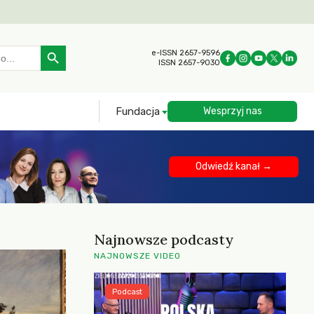
Search Button
e-ISSN 2657-9596
ISSN 2657-9030
Fundacja
Wesprzyj nas
Odwiedź kanał →
Najnowsze podcasty
NAJNOWSZE VIDEO
Podcast