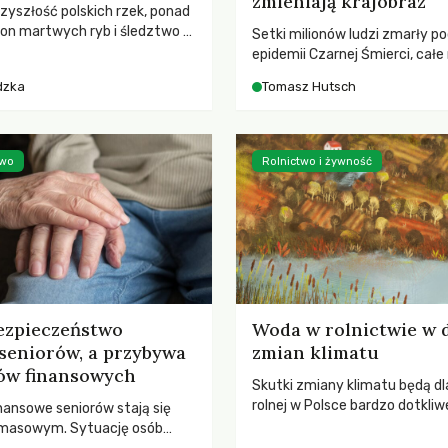
zmieniają krajobraz
rzyszłość polskich rzek, ponad
ton martwych ryb i śledztwo z
Setki milionów ludzi zmarły p
2 Kodeksu karnego. Katastrofa
epidemii Czarnej Śmierci, całe
bnażyła słabość systemu,
opustoszały, a pola zarastały
dzka
Tomasz Hutsch
lił, by prace modernizacyjne
pierwsze liście nowych dębów 
 lawinę zdarzeń prowadzących
się na włoskich wzgórzach, Eu
nej śmierci rzeki.
podnosiła się po jednej z najw
katastrof w swoich dziejach.
two
Rolnictwo i żywność
ezpieczeństwo
Woda w rolnictwie w 
seniorów, a przybywa
zmian klimatu
ów finansowych
Skutki zmiany klimatu będą dl
rolnej w Polsce bardzo dotkliw
nansowe seniorów stają się
stoi przed dwoma ważnymi w
 masowym. Sytuację osób
potrzebą redukcji emisji gazó