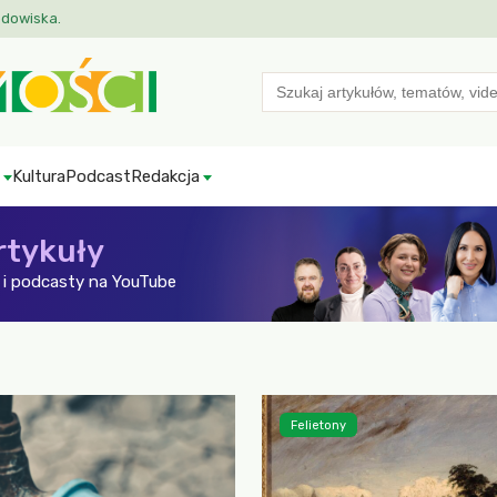
odowiska.
Search
for:
Kultura
Podcast
Redakcja
rtykuły
i podcasty na YouTube
Felietony