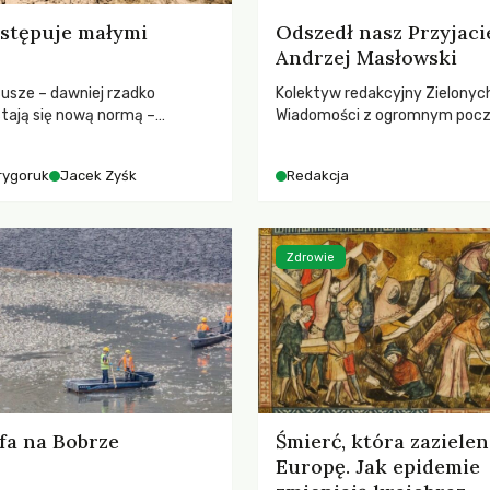
stępuje małymi
Odszedł nasz Przyjaci
Andrzej Masłowski
susze – dawniej rzadko
Kolektyw redakcyjny Zielonyc
tają się nową normą –
Wiadomości z ogromnym poc
dr hab. Mateuszem
straty żegna swojego Przyjaci
m z Centrum Badań Klimatu
Jerzego Andrzeja Masłowskieg
rygoruk
Jacek Zyśk
Redakcja
kochanego Opiekuna, Mecenasa
Zdrowie
fa na Bobrze
Śmierć, która zazielen
Europę. Jak epidemie