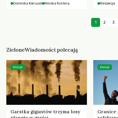
starszych 
Dominika Kieruzel
Monika Kostera
Redakcja
współczesnego miasta.
cyberprzes
1
2
3
ZieloneWiadomości polecają
Klimat
Klimat
Garstka gigantów trzyma losy
Granice 
planety w garści
solidarn