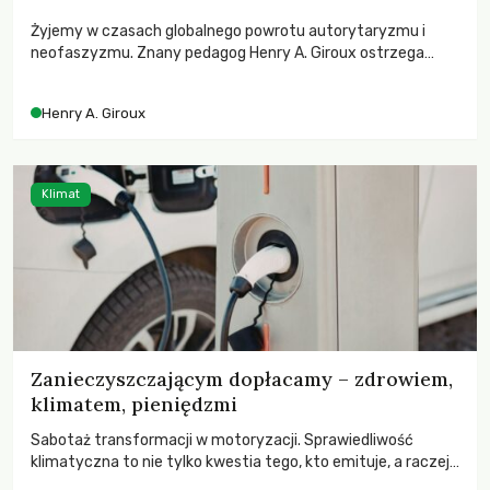
Żyjemy w czasach globalnego powrotu autorytaryzmu i
neofaszyzmu. Znany pedagog Henry A. Giroux ostrzega
przed korporacyjną tyranią niszczącą społeczeństwo. Czy
współczesne uniwersytety obronią swoją niezależność i
Henry A. Giroux
wychowają świadomych obywateli?
Klimat
Zanieczyszczającym dopłacamy – zdrowiem,
klimatem, pieniędzmi
Sabotaż transformacji w motoryzacji. Sprawiedliwość
klimatyczna to nie tylko kwestia tego, kto emituje, a raczej
– kto ponosi konsekwencje globalnego ocieplenia.