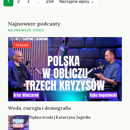
1
2
3
…
258
Następne wpisy →
Najnowsze podcasty
NAJNOWSZE VIDEO
Podcast
Woda, energia i demografia
Piękno troski | Katarzyna Jagiełło