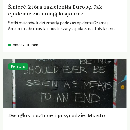
Śmierć, która zazieleniła Europę. Jak
epidemie zmieniają krajobraz
Setki milionów ludzi zmarły podczas epidemii Czarnej
Śmierci, całe miasta opustoszały, a pola zarastały lasem.
Gdy pierwsze liście nowych dębów rozwijały się na włoskich
wzgórzach, Europa dopiero podnosiła się po jednej z
Tomasz Hutsch
największych katastrof w swoich dziejach.
Felietony
Dwugłos o sztuce i przyrodzie: Miasto