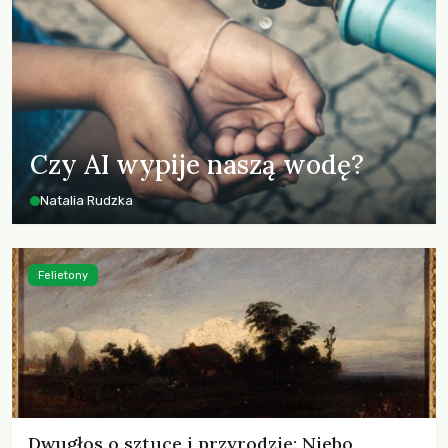
Czy AI wypije naszą wodę?
Natalia Rudzka
Felietony
Dwugłos o sztuce i przyrodzie: Niebo