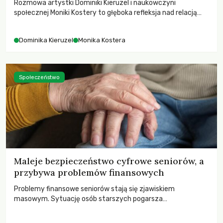
Rozmowa artystki Dominiki Kieruzel i naukowczyni
społecznej Moniki Kostery to głęboka refleksja nad relacją
sztuki, przyrody oraz człowieka w przestrzeni
współczesnego miasta.
Dominika Kieruzel
Monika Kostera
Społeczeństwo
Maleje bezpieczeństwo cyfrowe seniorów, a
przybywa problemów finansowych
Problemy finansowe seniorów stają się zjawiskiem
masowym. Sytuację osób starszych pogarsza
bezwzględność cyberprzestępców.