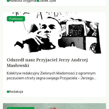
Mateusz Grygoruk
Jacek Zyśk
Publikacje
Odszedł nasz Przyjaciel Jerzy Andrzej
Masłowski
Kolektyw redakcyjny Zielonych Wiadomości z ogromnym
poczuciem straty żegna swojego Przyjaciela – Jerzego
Andrzeja Masłowskiego, kochanego Opiekuna, Mecenasa i
Mentora.
Redakcja