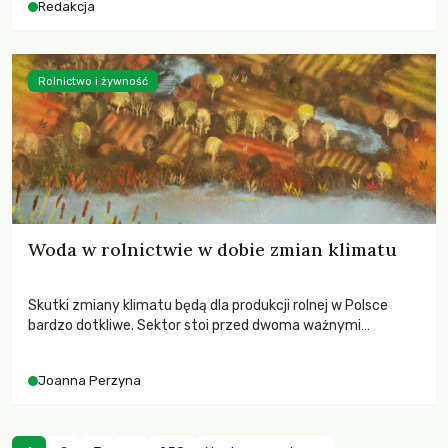
Redakcja
Rolnictwo i żywność
Woda w rolnictwie w dobie zmian klimatu
Skutki zmiany klimatu będą dla produkcji rolnej w Polsce
bardzo dotkliwe. Sektor stoi przed dwoma ważnymi
wyzwaniami – potrzebą redukcji emisji gazów cieplarnianych
oraz koniecznością prowadzenia działań adaptacyjnych do
Joanna Perzyna
zachodzących zmian klimatycznych. Wymagać to będzie
przedefiniowania podejścia do produkcji rolnej opartego
niemal wyłącznie o kryterium zysku ekonomicznego.