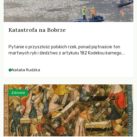
Katastrofa na Bobrze
Pytanie o przyszłość polskich rzek, ponad piętnaście ton
martwych ryb i śledztwo z artykułu 182 Kodeksu karnego.
Katastrofa na Bobrze obnażyła słabość systemu, który
pozwolił, by prace modernizacyjne uruchomiły lawinę
Natalia Rudzka
zdarzeń prowadzących do biologicznej śmierci rzeki.
Zdrowie