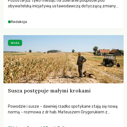
Pozostał już tylko miesiąc na zbieranie podpisów pod
obywatelską inicjatywą ustawodawczą dotyczącą zmiany
Prawa łowieckiego. Fundacja Niech Żyją! apeluje o pełną
mobilizację, ponieważ projekt zawiera historyczne i
Redakcja
niezwykle korzystne rozwiązania dla przyrody i zwierząt,
radykalnie zmieniając dotychczasowy paradygmat
funkcjonowania łowiectwa w Polsce.
Woda
Susza postępuje małymi krokami
Powodzie i susze – dawniej rzadko spotykane stają się nową
normą – rozmowa z dr hab. Mateuszem Grygorukiem z
Centrum Badań Klimatu SGGW.