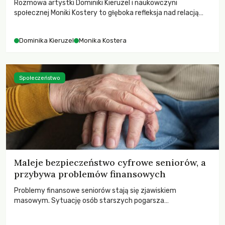
Rozmowa artystki Dominiki Kieruzel i naukowczyni
społecznej Moniki Kostery to głęboka refleksja nad relacją
sztuki, przyrody oraz człowieka w przestrzeni
współczesnego miasta.
Dominika Kieruzel
Monika Kostera
Społeczeństwo
Maleje bezpieczeństwo cyfrowe seniorów, a
przybywa problemów finansowych
Problemy finansowe seniorów stają się zjawiskiem
masowym. Sytuację osób starszych pogarsza
bezwzględność cyberprzestępców.