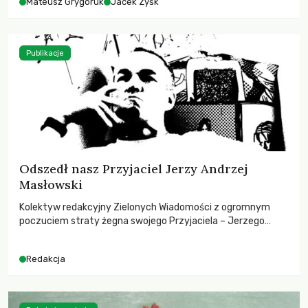
Mateusz Grygoruk
Jacek Zyśk
Publikacje
Odszedł nasz Przyjaciel Jerzy Andrzej
Masłowski
Kolektyw redakcyjny Zielonych Wiadomości z ogromnym
poczuciem straty żegna swojego Przyjaciela – Jerzego
Andrzeja Masłowskiego, kochanego Opiekuna, Mecenasa i
Mentora.
Redakcja