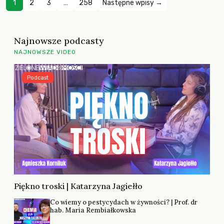
1
2
3
…
258
Następne wpisy →
Najnowsze podcasty
NAJNOWSZE VIDEO
Podcast
Piękno troski | Katarzyna Jagiełło
Co wiemy o pestycydach w żywności? | Prof. dr
hab. Maria Rembiałkowska