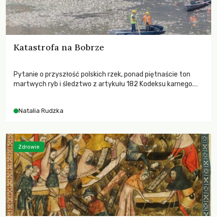
Katastrofa na Bobrze
Pytanie o przyszłość polskich rzek, ponad piętnaście ton
martwych ryb i śledztwo z artykułu 182 Kodeksu karnego.
Katastrofa na Bobrze obnażyła słabość systemu, który
pozwolił, by prace modernizacyjne uruchomiły lawinę
Natalia Rudzka
zdarzeń prowadzących do biologicznej śmierci rzeki.
Zdrowie