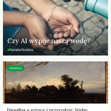
Czy AI wypije naszą wodę?
Natalia Rudzka
Felietony
Dwugłos o sztuce i przyrodzie: Niebo