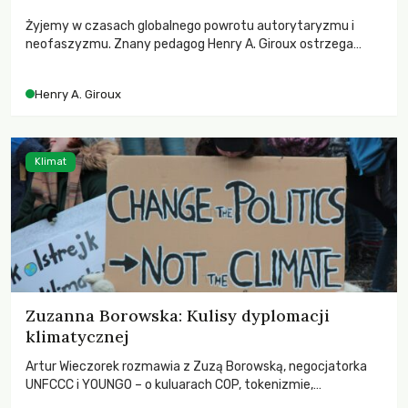
Żyjemy w czasach globalnego powrotu autorytaryzmu i
neofaszyzmu. Znany pedagog Henry A. Giroux ostrzega
przed korporacyjną tyranią niszczącą społeczeństwo. Czy
współczesne uniwersytety obronią swoją niezależność i
Henry A. Giroux
wychowają świadomych obywateli?
Klimat
Zuzanna Borowska: Kulisy dyplomacji
klimatycznej
Artur Wieczorek rozmawia z Zuzą Borowską, negocjatorka
UNFCCC i YOUNGO – o kuluarach COP, tokenizmie,
różnorodności i nadziei pokładanej w ruchach klimatycznych