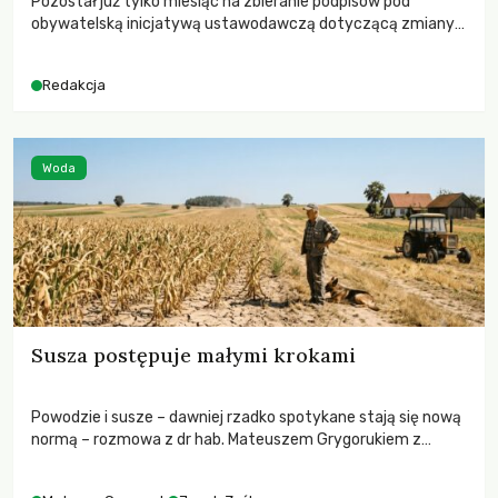
Pozostał już tylko miesiąc na zbieranie podpisów pod
obywatelską inicjatywą ustawodawczą dotyczącą zmiany
Prawa łowieckiego. Fundacja Niech Żyją! apeluje o pełną
mobilizację, ponieważ projekt zawiera historyczne i
Redakcja
niezwykle korzystne rozwiązania dla przyrody i zwierząt,
radykalnie zmieniając dotychczasowy paradygmat
funkcjonowania łowiectwa w Polsce.
Woda
Susza postępuje małymi krokami
Powodzie i susze – dawniej rzadko spotykane stają się nową
normą – rozmowa z dr hab. Mateuszem Grygorukiem z
Centrum Badań Klimatu SGGW.