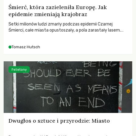
Śmierć, która zazieleniła Europę. Jak
epidemie zmieniają krajobraz
Setki milionów ludzi zmarły podczas epidemii Czarnej
Śmierci, całe miasta opustoszały, a pola zarastały lasem.
Gdy pierwsze liście nowych dębów rozwijały się na włoskich
wzgórzach, Europa dopiero podnosiła się po jednej z
Tomasz Hutsch
największych katastrof w swoich dziejach.
Felietony
Dwugłos o sztuce i przyrodzie: Miasto