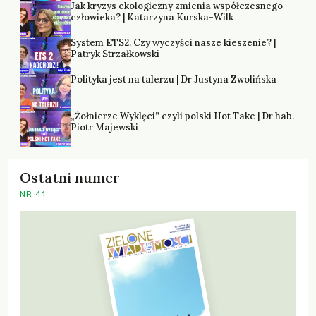
Jak kryzys ekologiczny zmienia współczesnego
człowieka? | Katarzyna Kurska-Wilk
System ETS2. Czy wyczyści nasze kieszenie? |
Patryk Strzałkowski
Polityka jest na talerzu | Dr Justyna Zwolińska
„Żołnierze Wyklęci” czyli polski Hot Take | Dr hab.
Piotr Majewski
Ostatni numer
NR 41