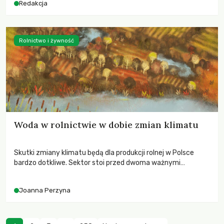
Redakcja
Rolnictwo i żywność
Woda w rolnictwie w dobie zmian klimatu
Skutki zmiany klimatu będą dla produkcji rolnej w Polsce
bardzo dotkliwe. Sektor stoi przed dwoma ważnymi
wyzwaniami – potrzebą redukcji emisji gazów cieplarnianych
oraz koniecznością prowadzenia działań adaptacyjnych do
Joanna Perzyna
zachodzących zmian klimatycznych. Wymagać to będzie
przedefiniowania podejścia do produkcji rolnej opartego
niemal wyłącznie o kryterium zysku ekonomicznego.