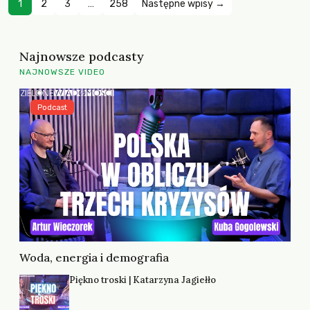
1
2
3
…
258
Następne wpisy →
Najnowsze podcasty
NAJNOWSZE VIDEO
Podcast
Woda, energia i demografia
Piękno troski | Katarzyna Jagiełło