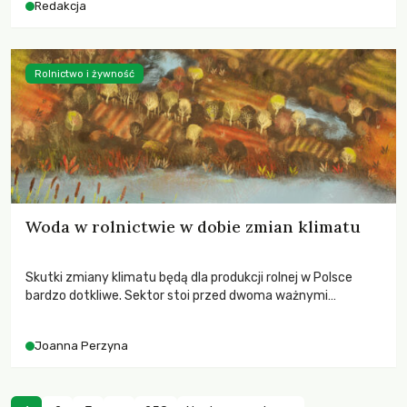
Redakcja
Rolnictwo i żywność
Woda w rolnictwie w dobie zmian klimatu
Skutki zmiany klimatu będą dla produkcji rolnej w Polsce
bardzo dotkliwe. Sektor stoi przed dwoma ważnymi
wyzwaniami – potrzebą redukcji emisji gazów cieplarnianych
oraz koniecznością prowadzenia działań adaptacyjnych do
Joanna Perzyna
zachodzących zmian klimatycznych. Wymagać to będzie
przedefiniowania podejścia do produkcji rolnej opartego
niemal wyłącznie o kryterium zysku ekonomicznego.