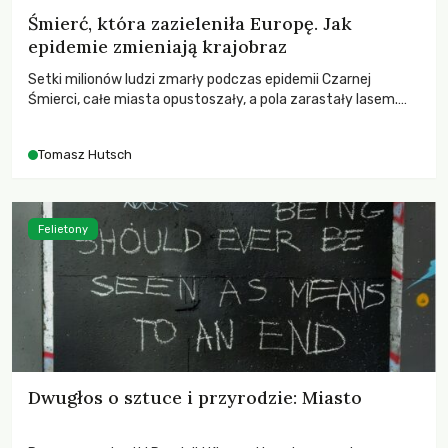
Śmierć, która zazieleniła Europę. Jak
epidemie zmieniają krajobraz
Setki milionów ludzi zmarły podczas epidemii Czarnej
Śmierci, całe miasta opustoszały, a pola zarastały lasem.
Gdy pierwsze liście nowych dębów rozwijały się na włoskich
wzgórzach, Europa dopiero podnosiła się po jednej z
Tomasz Hutsch
największych katastrof w swoich dziejach.
Felietony
Dwugłos o sztuce i przyrodzie: Miasto