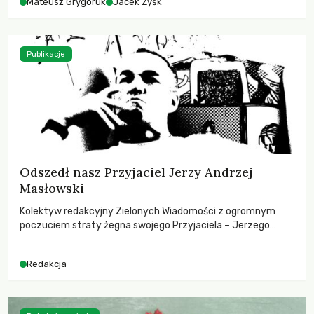
Mateusz Grygoruk
Jacek Zyśk
Publikacje
Odszedł nasz Przyjaciel Jerzy Andrzej
Masłowski
Kolektyw redakcyjny Zielonych Wiadomości z ogromnym
poczuciem straty żegna swojego Przyjaciela – Jerzego
Andrzeja Masłowskiego, kochanego Opiekuna, Mecenasa i
Mentora.
Redakcja