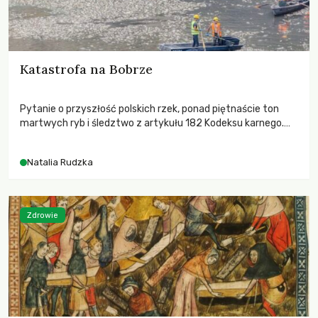
Katastrofa na Bobrze
Pytanie o przyszłość polskich rzek, ponad piętnaście ton
martwych ryb i śledztwo z artykułu 182 Kodeksu karnego.
Katastrofa na Bobrze obnażyła słabość systemu, który
pozwolił, by prace modernizacyjne uruchomiły lawinę
Natalia Rudzka
zdarzeń prowadzących do biologicznej śmierci rzeki.
Zdrowie