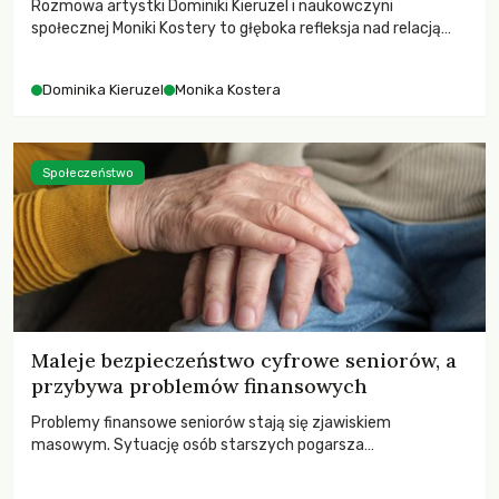
Rozmowa artystki Dominiki Kieruzel i naukowczyni
społecznej Moniki Kostery to głęboka refleksja nad relacją
sztuki, przyrody oraz człowieka w przestrzeni
współczesnego miasta.
Dominika Kieruzel
Monika Kostera
Społeczeństwo
Maleje bezpieczeństwo cyfrowe seniorów, a
przybywa problemów finansowych
Problemy finansowe seniorów stają się zjawiskiem
masowym. Sytuację osób starszych pogarsza
bezwzględność cyberprzestępców.