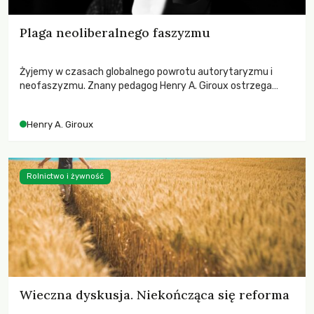
Plaga neoliberalnego faszyzmu
Żyjemy w czasach globalnego powrotu autorytaryzmu i
neofaszyzmu. Znany pedagog Henry A. Giroux ostrzega
przed korporacyjną tyranią niszczącą społeczeństwo. Czy
współczesne uniwersytety obronią swoją niezależność i
Henry A. Giroux
wychowają świadomych obywateli?
Rolnictwo i żywność
Wieczna dyskusja. Niekończąca się reforma