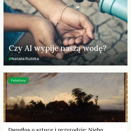
Czy AI wypije naszą wodę?
Natalia Rudzka
Felietony
Dwugłos o sztuce i przyrodzie: Niebo