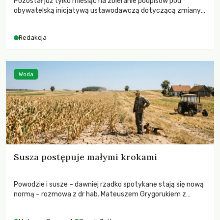
Pozostał już tylko miesiąc na zbieranie podpisów pod
obywatelską inicjatywą ustawodawczą dotyczącą zmiany
Prawa łowieckiego. Fundacja Niech Żyją! apeluje o pełną
mobilizację, ponieważ projekt zawiera historyczne i
Redakcja
niezwykle korzystne rozwiązania dla przyrody i zwierząt,
radykalnie zmieniając dotychczasowy paradygmat
funkcjonowania łowiectwa w Polsce.
Woda
Susza postępuje małymi krokami
Powodzie i susze – dawniej rzadko spotykane stają się nową
normą – rozmowa z dr hab. Mateuszem Grygorukiem z
Centrum Badań Klimatu SGGW.